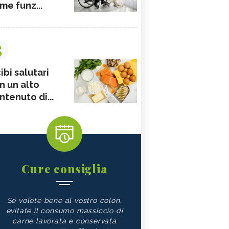
me funz...
3
ibi salutari
n un alto
ntenuto di...
Cure consiglia
Se volete bene al vostro colon,
evitate il consumo massiccio di
carne lavorata e conservata