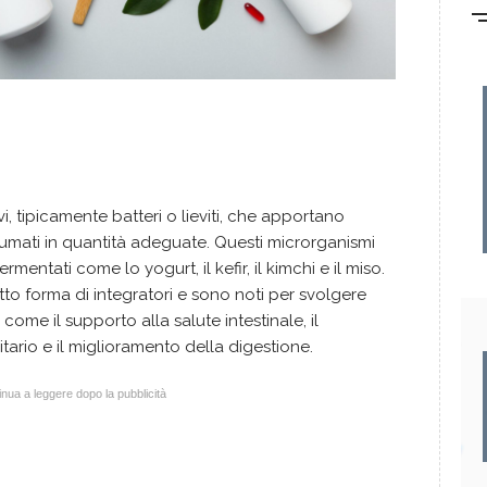
vi, tipicamente batteri o lieviti, che apportano
umati in quantità adeguate. Questi microrganismi
mentati come lo yogurt, il kefir, il kimchi e il miso.
to forma di integratori e sono noti per svolgere
, come il supporto alla salute intestinale, il
ario e il miglioramento della digestione.
nua a leggere dopo la pubblicità