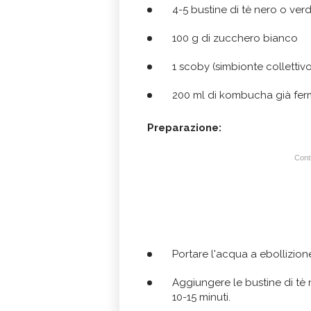
4-5 bustine di tè nero o ver
100 g di zucchero bianco
1 scoby (simbionte collettivo d
200 ml di kombucha già ferm
Preparazione:
Conti
Portare l'acqua a ebollizion
Aggiungere le bustine di tè n
10-15 minuti.