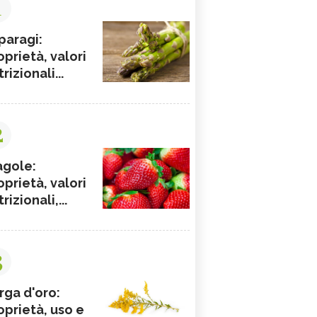
1
paragi:
oprietà, valori
rizionali...
2
agole:
oprietà, valori
rizionali,...
3
rga d'oro:
oprietà, uso e