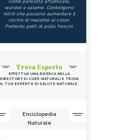
come pancetta affumicata,
wurstel e salame. Contengono
nitriti che possono aumentare il
rischio di malattie al colon.
Preferite petti di pollo freschi.
Trova Esperto
EFFETTUA UNA RICERCA NELLA
DIRECTORY DI CURE-NATURALI E TROVA
IL TUO ESPERTO DI SALUTE NATURALE.
Enciclopedia
Naturale