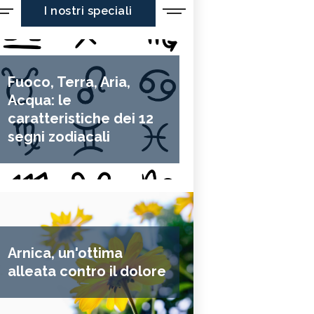
I nostri speciali
Fuoco, Terra, Aria,
Acqua: le
caratteristiche dei 12
segni zodiacali
Arnica, un'ottima
alleata contro il dolore