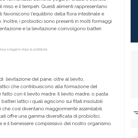
, il miso e il tempeh. Questi alimenti rappresentano
i favoriscono l'equilibrio della flora intestinale e
 Inoltre, i probiotici sono presenti in molti formaggi
entazione e la lievitazione coinvolgono batteri
nua a leggere dopo la pubblicità
 lievitazione del pane, oltre al lievito,
attici che contribuiscono alla formazione del
 fatto con il lievito madre. Il lievito madre, o pasta
tteri lattici i quali agiscono sui fitati insolubili
ali che così diventano maggiormente assimilabili.
ati offre una gamma diversificata di probiotici,
e e il benessere complessivo del nostro organismo.