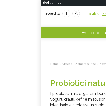
NETWORK
Seguici su
Iscriviti
Enciclopedia
Home
Articoli
Alimentazione
Nutr
Probiotici natu
I probiotici, microrganismi bene
yogurt, crauti, kefir e miso, son
intestinale e svolgere un ruolo