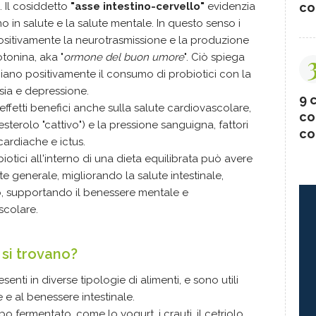
co
. Il cosiddetto
"asse intestino-cervello"
evidenzia
no in salute e la salute mentale. In questo senso i
ositivamente la neurotrasmissione e la produzione
tonina, aka "
ormone del buon umore
". Ciò spiega
ano positivamente il consumo di probiotici con la
nsia e depressione.
9 c
 effetti benefici anche sulla salute cardiovascolare,
co
sterolo "cattivo") e la pressione sanguigna, fattori
co
cardiache e ictus.
otici all'interno di una dieta equilibrata può avere
ute generale, migliorando la salute intestinale,
io, supportando il benessere mentale e
scolare.
 si trovano?
enti in diverse tipologie di alimenti, e sono utili
 e al benessere intestinale.
 fermentato, come lo yogurt, i crauti, il cetriolo