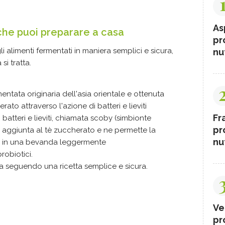
As
 che puoi preparare a casa
pr
i alimenti fermentati in maniera semplici e sicura,
nut
si tratta.
tata originaria dell'asia orientale e ottenuta
ato attraverso l'azione di batteri e lieviti
Fr
i batteri e lieviti, chiamata scoby (simbionte
pr
iene aggiunta al tè zuccherato e ne permette la
nut
tè in una bevanda leggermente
robiotici.
a seguendo una ricetta semplice e sicura.
Ve
pr