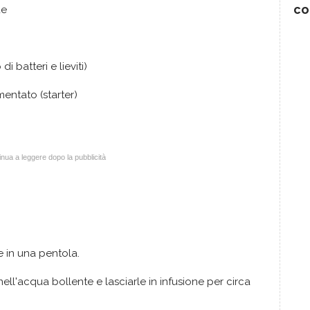
co
de
i batteri e lieviti)
entato (starter)
nua a leggere dopo la pubblicità
e in una pentola.
ell'acqua bollente e lasciarle in infusione per circa