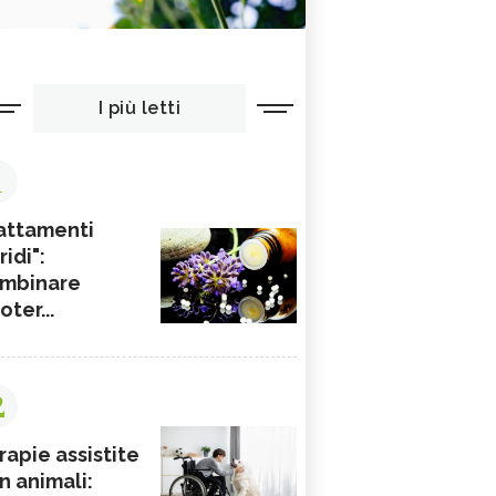
I più letti
1
attamenti
ridi":
mbinare
ioter...
2
rapie assistite
n animali: