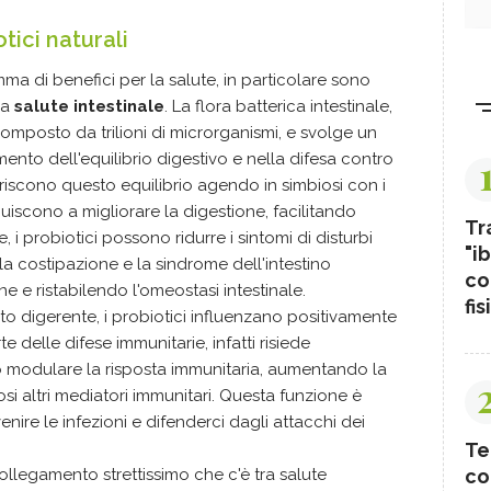
otici naturali
ma di benefici per la salute, in particolare sono
la
salute intestinale
. La flora batterica intestinale,
composto da trilioni di microrganismi, e svolge un
nto dell'equilibrio digestivo e nella difesa contro
oriscono questo equilibrio agendo in simbiosi con i
ribuiscono a migliorare la digestione, facilitando
Tr
e, i probiotici possono ridurre i sintomi di disturbi
"ib
 la costipazione e la sindrome dell'intestino
co
one e ristabilendo l'omeostasi intestinale.
fis
arato digerente, i probiotici influenzano positivamente
te delle difese immunitarie, infatti risiede
ono modulare la risposta immunitaria, aumentando la
i altri mediatori immunitari. Questa funzione è
ire le infezioni e difenderci dagli attacchi dei
Te
co
ollegamento strettissimo che c'è tra salute