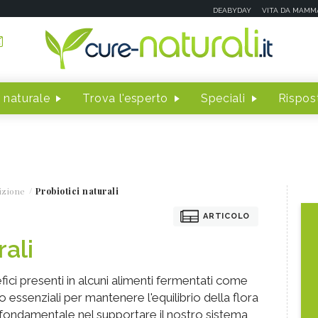
DEABYDAY
VITA DA MAMM
 naturale
Trova l'esperto
Speciali
Rispost
izione
Probiotici naturali
ARTICOLO
rali
fici presenti in alcuni alimenti fermentati come
o essenziali per mantenere l'equilibrio della flora
 fondamentale nel supportare il nostro sistema