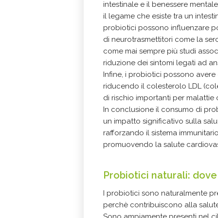
intestinale e il benessere mentale
il legame che esiste tra un intesti
probiotici possono influenzare p
di neurotrasmettitori come la sero
come mai sempre più studi associ
riduzione dei sintomi legati ad a
Infine, i probiotici possono avere
riducendo il colesterolo LDL (cole
di rischio importanti per malattie 
In conclusione il consumo di probi
un impatto significativo sulla sal
rafforzando il sistema immunitar
promuovendo la salute cardiova
Probiotici naturali: dove
I probiotici sono naturalmente pres
perchè contribuiscono alla salute
Sono ampiamente presenti nel cibo