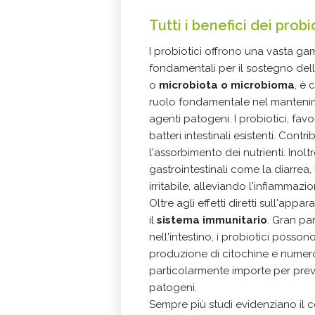
Tutti i benefici dei probi
I probiotici offrono una vasta gam
fondamentali per il sostegno del
o
microbiota o microbioma
, è 
ruolo fondamentale nel mantenime
agenti patogeni. I probiotici, fav
batteri intestinali esistenti. Cont
l'assorbimento dei nutrienti. Inoltr
gastrointestinali come la diarrea,
irritabile, alleviando l'infiammazi
Oltre agli effetti diretti sull'app
il
sistema immunitario
. Gran par
nell'intestino, i probiotici poss
produzione di citochine e numeros
particolarmente importe per preven
patogeni.
Sempre più studi evidenziano il c