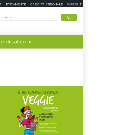
A
ETICAMENTE
CRESCITA PERSONALE
SAPERE.IT
e di salute