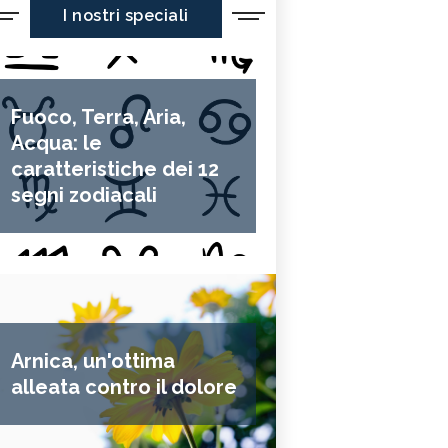
I nostri speciali
Fuoco, Terra, Aria,
Acqua: le
caratteristiche dei 12
segni zodiacali
Arnica, un'ottima
alleata contro il dolore