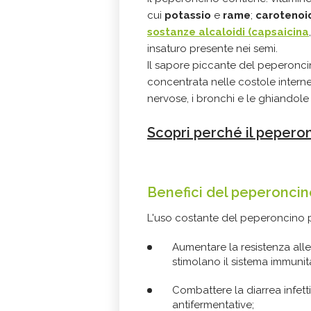
cui
potassio
e
rame
;
carotenoi
sostanze alcaloidi
(capsaicina
insaturo presente nei semi.
Il sapore piccante del peperonc
concentrata nelle costole interne
nervose, i bronchi e le ghiandole
Scopri perché il pepero
Benefici del peperoncin
L'uso costante del peperoncino p
Aumentare la resistenza alle
stimolano il sistema immunita
Combattere la diarrea infetti
antifermentative;