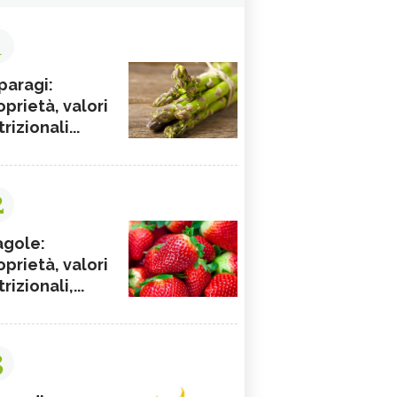
1
paragi:
oprietà, valori
rizionali...
2
agole:
oprietà, valori
rizionali,...
3