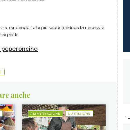
ché, rendendo i cibi più saporiti, riduce la necessità
i piatti.
di peperoncino
E
are anche
ALIMENTAZIONE
NUTRIZIONE