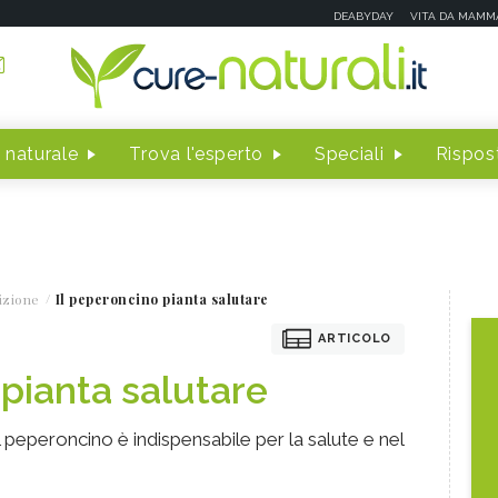
DEABYDAY
VITA DA MAMM
 naturale
Trova l'esperto
Speciali
Rispost
izione
Il peperoncino pianta salutare
ARTICOLO
 pianta salutare
il peperoncino è indispensabile per la salute e nel