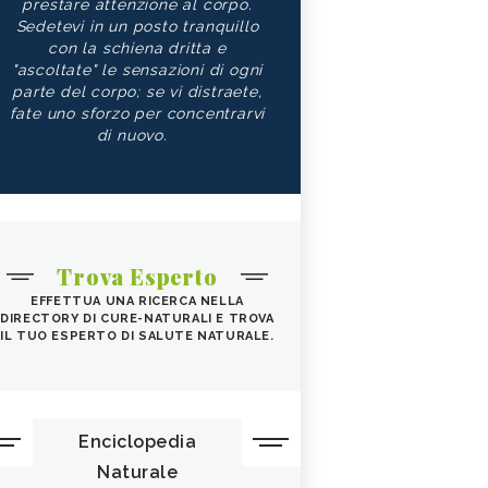
prestare attenzione al corpo.
Sedetevi in un posto tranquillo
con la schiena dritta e
"ascoltate" le sensazioni di ogni
parte del corpo; se vi distraete,
fate uno sforzo per concentrarvi
di nuovo.
Trova Esperto
EFFETTUA UNA RICERCA NELLA
DIRECTORY DI CURE-NATURALI E TROVA
IL TUO ESPERTO DI SALUTE NATURALE.
Enciclopedia
Naturale