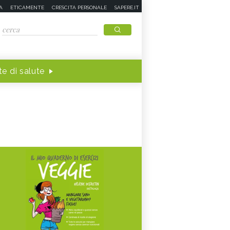
A
ETICAMENTE
CRESCITA PERSONALE
SAPERE.IT
e di salute