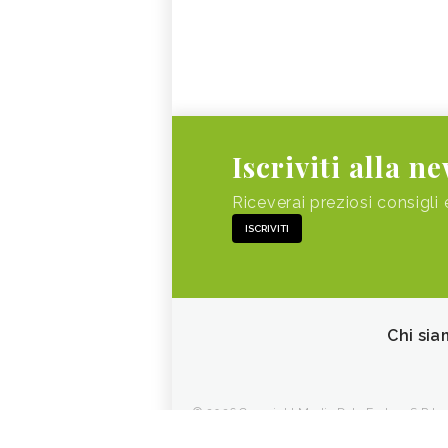
Iscriviti alla n
Riceverai preziosi consigli 
ISCRIVITI
Chi sia
© 2026 Copyright Media Data Factory S.R.L. - 