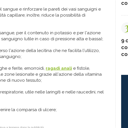
co
l sangue e rinforzare le pareti dei vasi sanguigni e
ità capillare; inoltre, riduce la possibilità di
 sangue, per il contenuto in potassio e per l'azione
lo sanguigno (utile in caso di pressione alta e bassa);
9 c
co
rso l'azione della lecitina che ne facilita l'utilizzo,
co
 sanguigno;
ghe e ferite, emorroidi,
ragadi anali
e fistole,
 zone lesionate e grazie all'azione della vitamina
one di nuovo tessuto;
respiratorie, utile nelle laringiti e nelle raucedini, nel
venire la comparsa di ulcere;
nua a leggere dopo la pubblicità