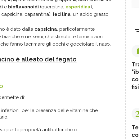
di
e
bioflavonoidi
(quercitina,
esperidina
);
, capsicina, capsantina);
lecitina
, un acido grasso
ino è dato dalla
capsicina
, particolarmente
 bianche e nei semi, che stimola le terminazioni
 che fanno lacrimare gli occhi e gocciolare il naso.
ncino è alleato del fegato
Tr
"ib
co
o
fis
ermette di:
 infezioni, per la presenza delle vitamine che
rio;
Te
va per le proprietà antibatteriche e
co