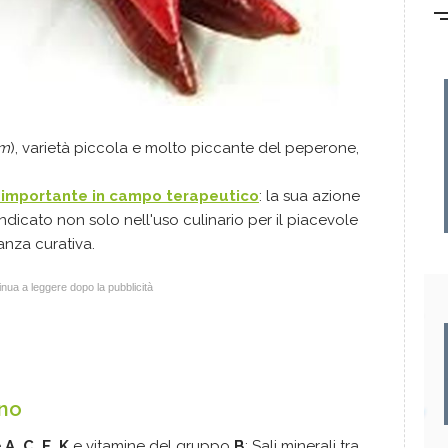
um
), varietà piccola e molto piccante del peperone,
o importante in campo terapeutico
: la sua azione
ndicato non solo nell'uso culinario per il piacevole
nza curativa.
nua a leggere dopo la pubblicità
ino
e
A, C, E, K
e vitamine del gruppo
B
; Sali minerali tra