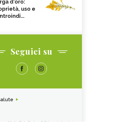
rga d'oro:
oprietà, uso e
ntroindi...
Seguici su
salute
ione. Media Data Factory S.R.L. sede legale in