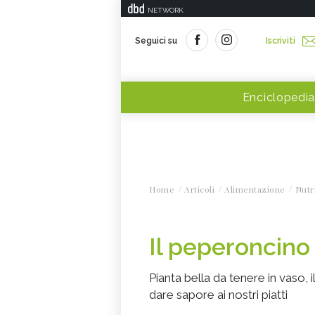
NETWORK
Seguici su
Iscriviti
Enciclopedia
Home
Articoli
Alimentazione
Nutr
Il peperoncino
Pianta bella da tenere in vaso, 
dare sapore ai nostri piatti