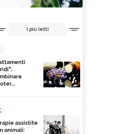
I più letti
1
attamenti
ridi":
mbinare
ioter...
2
rapie assistite
n animali: