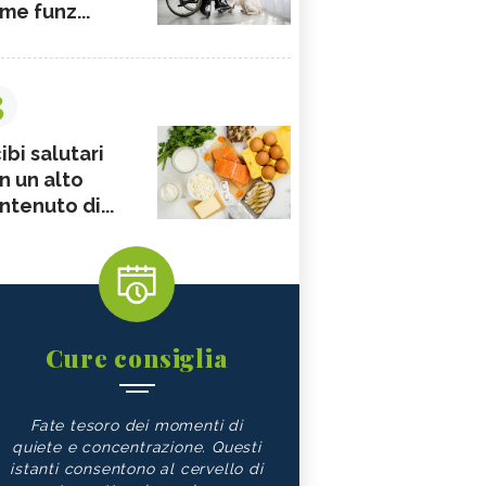
me funz...
3
ibi salutari
n un alto
ntenuto di...
Cure consiglia
Fate tesoro dei momenti di
quiete e concentrazione. Questi
istanti consentono al cervello di