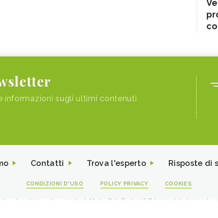
Ve
pr
co
ewsletter
e informazioni sugli ultimi contenuti
mo
Contatti
Trova l'esperto
Risposte di 
CONDIZIONI D'USO
POLICY PRIVACY
COOKIES
I contenuti sono di proprietà di Media Data Factory S.R.L, è vietata la riproduz
viale Sarca 226 Milano 20126 - PI/CF 09595010969