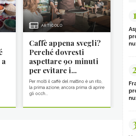
ARTICOLO
As
pr
Caffè appena svegli?
nut
é
Perché dovresti
 a
aspettare 90 minuti
per evitare i...
Per molti il caffè del mattino è un rito,
Fr
la prima azione, ancora prima di aprire
pr
gli occh...
nut