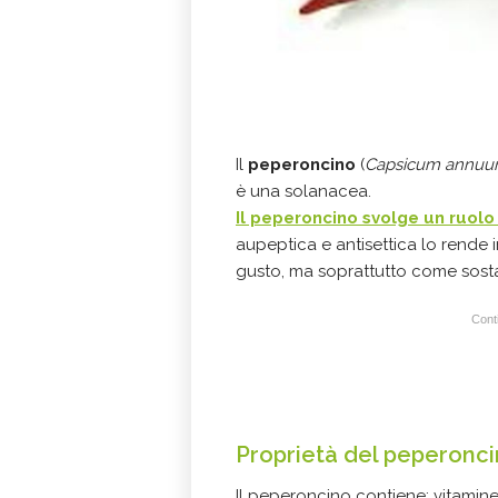
Il
peperoncino
(
Capsicum annu
è una solanacea.
Il peperoncino svolge un ruol
aupeptica e antisettica lo rende i
gusto, ma soprattutto come sosta
Conti
Proprietà del peperonc
Il peperoncino contiene: vitamin