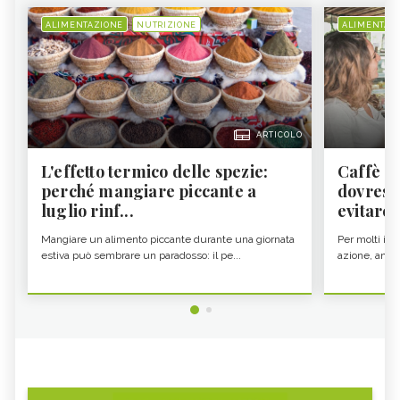
ALIMENTAZIONE
NUTRIZIONE
ALIMENTAZ
ARTICOLO
L'effetto termico delle spezie:
Caffè a
perché mangiare piccante a
dovresti
luglio rinf...
evitare i
Mangiare un alimento piccante durante una giornata
Per molti il c
estiva può sembrare un paradosso: il pe...
azione, ancor