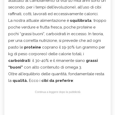
adattato al cambiamento di vita (10 mila anni sono un
secondo, per i tempi dell'evoluzione), all'uso di cibi
raffinati, cotti, lavorati ed eccessivamente calorici.
La nostra attuale alimentazione è
squilibrata
: troppo
poche verdure e frutta fresca, poche proteine e
pochi “grassi buoni”, carboidrati in eccesso. In teoria,
per una corretta nutrizione, si prevede che ad ogni
pasto le
proteine
coprano il 19-30% (un grammo per
kg di peso corporeo) delle calorie totali, i
carboidrati
il 30-40% e il rimanente siano
grassi
“buoni”
con alto contenuto di omega 3.
Oltre all'equilibrio delle quantità, fondamentale resta
la
qualità.
Ecco i
cibi da preferire
:
Continua a leggere dopo la pubblicità