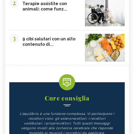
2
Terapie assistite con
animali: come funz...
3
9 cibi salutari con un alto
contenuto di...
Cure consiglia
L'equilibrio è una funzione complessa. Vi partecipano i
recettori visivi, gli esterorecettori, i recettori
vestibolari, i propriocettori. Tutti questi messaggi
vengono inviati alla corteccia cerebrale che risponde
inviando ai muscoli i correttivi da applicare.