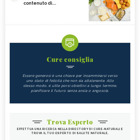
contenuto di...
Cure consiglia
Essere generosi è una chiave per incamminarsi verso
uno stato di felicità che non sia altalenante. Allo
stesso modo, è utile porsi obiettivi a lungo termine,
pianificare il futuro senza ansia o angoscia.
Trova Esperto
EFFETTUA UNA RICERCA NELLA DIRECTORY DI CURE-NATURALI E
TROVA IL TUO ESPERTO DI SALUTE NATURALE.