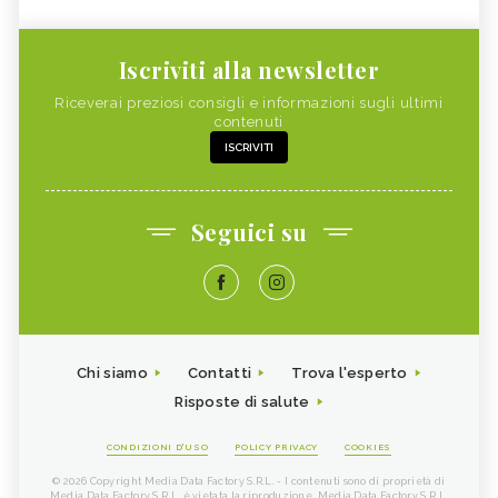
Iscriviti alla newsletter
Riceverai preziosi consigli e informazioni sugli ultimi
contenuti
ISCRIVITI
Seguici su
Chi siamo
Contatti
Trova l'esperto
Risposte di salute
CONDIZIONI D'USO
POLICY PRIVACY
COOKIES
© 2026 Copyright Media Data Factory S.R.L. - I contenuti sono di proprietà di
Media Data Factory S.R.L, è vietata la riproduzione. Media Data Factory S.R.L.