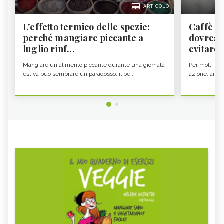
ARTICOLO
L'effetto termico delle spezie:
Caffè a
perché mangiare piccante a
dovresti
luglio rinf...
evitare i
Mangiare un alimento piccante durante una giornata
Per molti il c
estiva può sembrare un paradosso: il pe...
azione, ancor