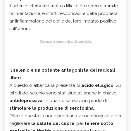
Il selenio, elemento molto difficile da reperire tramite
l’alimentazione, è infatti responsabile delle proprietà
antinfiammatorie dei cibi e del loro impatto positivo
sull’umore.
Continua a leggere dopo la pubblicità
Il selenio è un potente antagonista dei radicali
liberi
.
A questo si affianca la presenza di
acido ellagico
. Gli
effetti del selenio sono stati studiati anche in chiave
antidepressiva
, in quanto sarebbe in grado di
stimolare la produzione di serotonina
.
Oltre a questo la noce brasiliana viene consigliata per
migliorare
la salute del cuore
, per
tenere sotto
controllo la tiroide
e per proteggere la pelle.