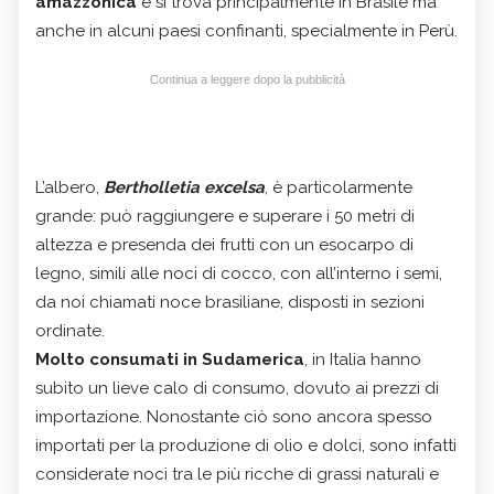
amazzonica
e si trova principalmente in Brasile ma
anche in alcuni paesi confinanti, specialmente in Perù.
Continua a leggere dopo la pubblicità
L’albero,
Bertholletia excelsa
, è particolarmente
grande: può raggiungere e superare i 50 metri di
altezza e presenda dei frutti con un esocarpo di
legno, simili alle noci di cocco, con all’interno i semi,
da noi chiamati noce brasiliane, disposti in sezioni
ordinate.
Molto consumati in Sudamerica
, in Italia hanno
subito un lieve calo di consumo, dovuto ai prezzi di
importazione. Nonostante ciò sono ancora spesso
importati per la produzione di olio e dolci, sono infatti
considerate noci tra le più ricche di grassi naturali e