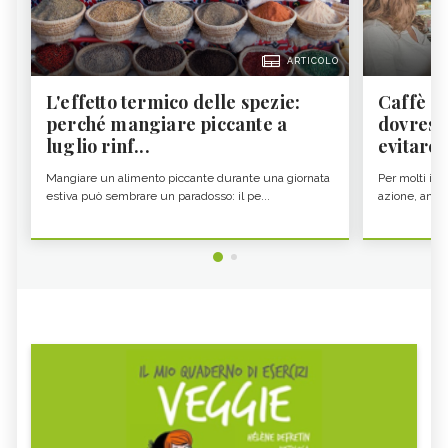
ARTICOLO
L'effetto termico delle spezie:
Caffè a
perché mangiare piccante a
dovresti
luglio rinf...
evitare i
Mangiare un alimento piccante durante una giornata
Per molti il c
estiva può sembrare un paradosso: il pe...
azione, ancor