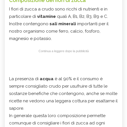
Composizione dei fiori di zucca
I fiori di zucca a crudo sono ricchi di nutrienti e in
particolare di
vitamine
quali A, B1, B2, B3, B9 e C.
Inoltre contengono
sali minerali
importanti per il
nostro organismo come ferro, calcio, fosforo,
magnesio e potassio.
Continua a leggere dopo la pubblicità
La presenza di
acqua
è al 90% e il consumo è
sempre consigliato crudo per usufruire di tutte le
sostanze benefiche che contengono, anche se molte
ricette ne vedono una leggera cottura per esaltarne il
sapore.
In generale questa loro composizione permette
comunque di consigliare i fiori di zucca ad ogni