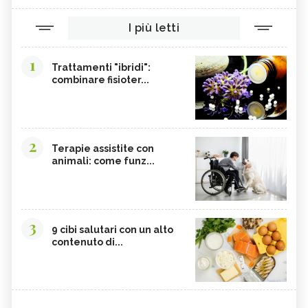
I più letti
1
Trattamenti "ibridi":
combinare fisioter...
2
Terapie assistite con
animali: come funz...
3
9 cibi salutari con un alto
contenuto di...