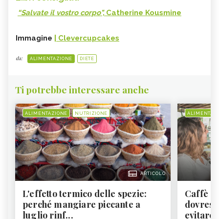
“Salvate il vostro corpo",
Catherine Kousmine
Immagine
| Clevercupcakes
da:
ALIMENTAZIONE
DIETE
Ti potrebbe interessare anche
ALIMENTAZIONE
NUTRIZIONE
ALIMENTAZ
ARTICOLO
L'effetto termico delle spezie:
Caffè a
perché mangiare piccante a
dovresti
luglio rinf...
evitare i