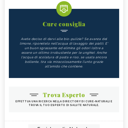
Cure consiglia
Avete deciso di darvi alle bio-pulizie? Se avanza del
limone, riponetelo nell'acqua di lavaggio dei piatti. E'
un buon sgrassante ed elimina gli odori (oltre a
essere un ottimo irrobustente per le unghie). Anche
l'acqua di scolatura di pasta e riso, se usata ancora
bollente, tira via miracolosamente l'unto grazie
all'amido che contiene.
Trova Esperto
EFFETTUA UNA RICERCA NELLA DIRECTORY DI CURE-NATURALI E
TROVA IL TUO ESPERTO DI SALUTE NATURALE.