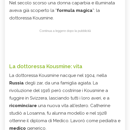
Nel secolo scorso una donna caparbia e illuminata
aveva già scoperto la “
formula magica
”: la
dottoressa Kousmine.
Continua a leggere dopo la pubblicità
La dottoressa Kousmine: vita
La dottoressa Kousmine nacque nel 1904, nella
Russia
degli zar, da una famiglia agiata. La
rivoluzione del 1916 però costrinse i Kousmine a
fuggire in Svizzera, lasciando tutti i loro averi, e a
ricominciare
una nuova vita all'estero. Catherine
studiò a Losanna, fu alunna modello e nel 1928
ottenne il diploma di Medico. Lavorò come pediatra e
medico
generico.