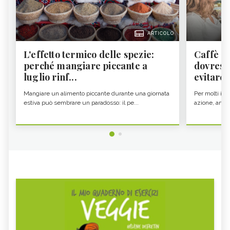
ARTICOLO
L'effetto termico delle spezie:
Caffè a
perché mangiare piccante a
dovresti
luglio rinf...
evitare i
Mangiare un alimento piccante durante una giornata
Per molti il c
estiva può sembrare un paradosso: il pe...
azione, ancor