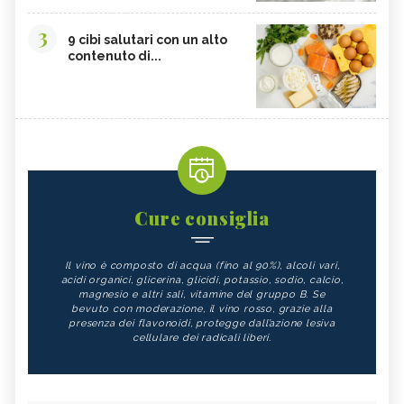
3
9 cibi salutari con un alto
contenuto di...
Cure consiglia
Il vino è composto di acqua (fino al 90%), alcoli vari,
acidi organici, glicerina, glicidi, potassio, sodio, calcio,
magnesio e altri sali, vitamine del gruppo B. Se
bevuto con moderazione, il vino rosso, grazie alla
presenza dei flavonoidi, protegge dall’azione lesiva
cellulare dei radicali liberi.