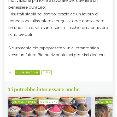
motivazione più forte a lavorare per ottenere un
benessere duraturo;
- risultati stabili nel tempo: grazie ad un lavoro di
educazione alimentare e cognitiva, per consolidare
un uno stile di vita sano, senza il rischio di riacquistare
i chili perduti.
Sicuramente ciò rapppresenta un'allettante sfida
verso un futuro Bio nutrizionale nei prossimi decenni.
da:
ALIMENTAZIONE
DIETE
Ti potrebbe interessare anche
ALIMENTAZIONE
NUTRIZIONE
ALIMENTAZ