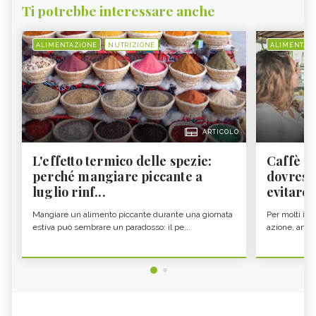
Ti potrebbe interessare anche
ALIMENTAZIONE
NUTRIZIONE
ALIMENTAZ
ARTICOLO
L'effetto termico delle spezie:
Caffè a
perché mangiare piccante a
dovresti
luglio rinf...
evitare i
Mangiare un alimento piccante durante una giornata
Per molti il c
estiva può sembrare un paradosso: il pe...
azione, ancor