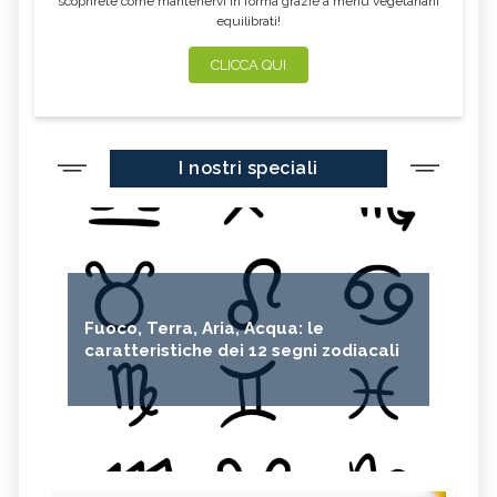
scoprirete come mantenervi in forma grazie a menu vegetariani
equilibrati!
CLICCA QUI
I nostri speciali
Fuoco, Terra, Aria, Acqua: le
caratteristiche dei 12 segni zodiacali