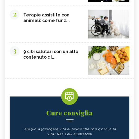
2
Terapie assistite con
animali: come funz...
3
9 cibi salutari con un alto
contenuto di...
Cure consiglia
"Meglio aggiungere vita ai giorni che non giorni alla
vita." Rita Levi Montalcini