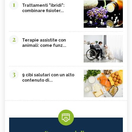
1
Trattamenti "ibridi":
combinare fisioter...
2
Terapie assistite con
animali: come funz...
3
9 cibi salutari con un alto
contenuto di...