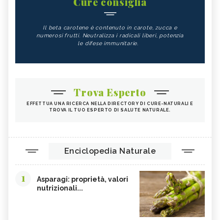
Cure consiglia
Il beta carotene è contenuto in carote, zucca e
numerosi frutti. Neutralizza i radicali liberi, potenzia
le difese immunitarie.
Trova Esperto
EFFETTUA UNA RICERCA NELLA DIRECTORY DI CURE-NATURALI E
TROVA IL TUO ESPERTO DI SALUTE NATURALE.
Enciclopedia Naturale
1
Asparagi: proprietà, valori
nutrizionali...