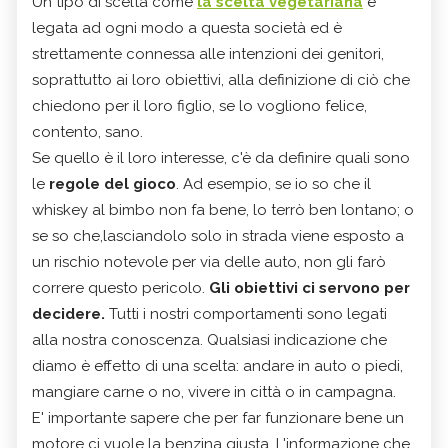
Un tipo di scelta come
la scelta vegetariana
è
legata ad ogni modo a questa società ed è
strettamente connessa alle intenzioni dei genitori,
soprattutto ai loro obiettivi, alla definizione di ciò che
chiedono per il loro figlio, se lo vogliono felice,
contento, sano.
Se quello è il loro interesse, c'è da definire quali sono
le
regole del gioco
. Ad esempio, se io so che il
whiskey al bimbo non fa bene, lo terrò ben lontano; o
se so che,lasciandolo solo in strada viene esposto a
un rischio notevole per via delle auto, non gli farò
correre questo pericolo.
Gli obiettivi ci servono per
decidere.
Tutti i nostri comportamenti sono legati
alla nostra conoscenza. Qualsiasi indicazione che
diamo è effetto di una scelta: andare in auto o piedi,
mangiare carne o no, vivere in città o in campagna.
E' importante sapere che per far funzionare bene un
motore ci vuole la benzina giusta. L'informazione che