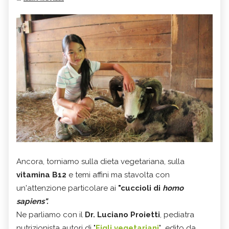
Ancora, torniamo sulla dieta vegetariana, sulla
vitamina B12
e temi affini ma stavolta con
un'attenzione particolare ai
"cuccioli di
homo
sapiens".
Ne parliamo con il
Dr. Luciano Proietti
, pediatra
nutrizionista autori di "
Figli vegetariani
"
,
edito da