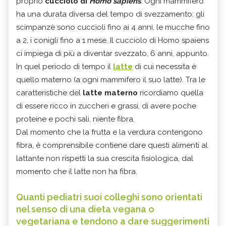
proprio
cucciolo di
Homo sapiens
.
Ogni mammifero
ha una durata diversa del tempo di svezzamento: gli
scimpanzè sono cuccioli fino ai 4 anni, le mucche fino
a 2, i conigli fino a 1 mese. Il cucciolo di Homo spaiens
ci impiega di più a diventar svezzato, 6 anni, appunto.
In quel periodo di tempo il
latte
di cui necessita è
quello materno (a ogni mammifero il suo latte). Tra le
caratteristiche del
latte materno
ricordiamo quella
di essere ricco in zuccheri e grassi, di avere poche
proteine e pochi sali, niente fibra.
Dal momento che la frutta e la verdura contengono
fibra, è comprensibile contiene dare questi alimenti al
lattante non rispetti la sua crescita fisiologica, dal
momento che il latte non ha fibra.
Quanti pediatri suoi colleghi sono orientati
nel senso di una dieta vegana o
vegetariana e tendono a dare suggerimenti