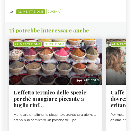
da:
ALIMENTAZIONE
CUCINA
Ti potrebbe interessare anche
ALIMENTAZIONE
NUTRIZIONE
ALIMENTAZ
ARTICOLO
L'effetto termico delle spezie:
Caffè a
perché mangiare piccante a
dovresti
luglio rinf...
evitare i
Mangiare un alimento piccante durante una giornata
Per molti il c
estiva può sembrare un paradosso: il pe...
azione, ancor