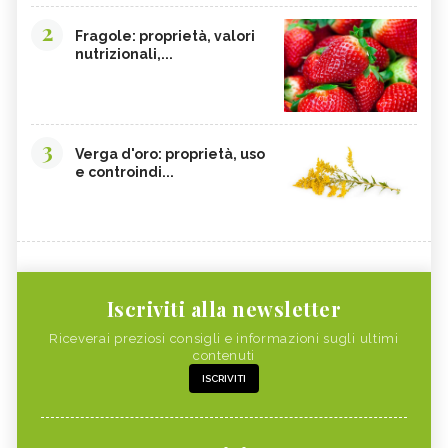
2
Fragole: proprietà, valori
nutrizionali,...
3
Verga d'oro: proprietà, uso
e controindi...
Iscriviti alla newsletter
Riceverai preziosi consigli e informazioni sugli ultimi
contenuti
ISCRIVITI