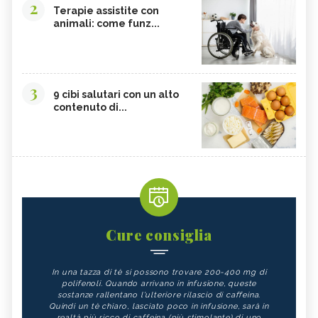
2
Terapie assistite con
animali: come funz...
3
9 cibi salutari con un alto
contenuto di...
Cure consiglia
In una tazza di tè si possono trovare 200-400 mg di
polifenoli. Quando arrivano in infusione, queste
sostanze rallentano l'ulteriore rilascio di caffeina.
Quindi un tè chiaro, lasciato poco in infusione, sarà in
realtà più ricco di caffeina (più stimolante) di uno