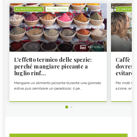
ALIMENTAZIONE
NUTRIZIONE
ALIMENTAZ
ARTICOLO
L'effetto termico delle spezie:
Caffè a
perché mangiare piccante a
dovresti
luglio rinf...
evitare i
Mangiare un alimento piccante durante una giornata
Per molti il c
estiva può sembrare un paradosso: il pe...
azione, ancor