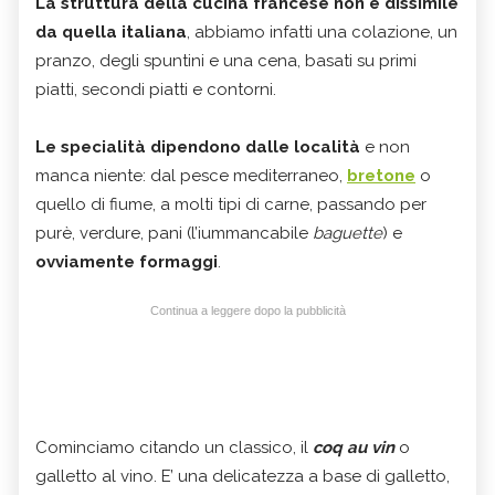
La struttura della cucina francese non è dissimile
da quella italiana
, abbiamo infatti una colazione, un
pranzo, degli spuntini e una cena, basati su primi
piatti, secondi piatti e contorni.
Le specialità dipendono dalle località
e non
manca niente: dal pesce mediterraneo,
bretone
o
quello di fiume, a molti tipi di carne, passando per
purè, verdure, pani (l’iummancabile
baguette
) e
ovviamente formaggi
.
Continua a leggere dopo la pubblicità
Cominciamo citando un classico, il
coq au vin
o
galletto al vino.
E’ una delicatezza a base di galletto,