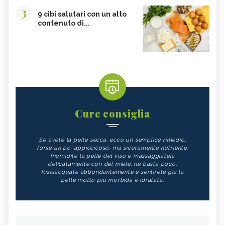
3
9 cibi salutari con un alto
contenuto di...
Cure consiglia
Se avete la pelle secca, ecco un semplice rimedio,
forse un po' appiccicoso, ma sicuramente nutriente.
Inumidite la pelle del viso e massaggiatela
delicatamente con del miele, ne basta poco.
Risciacquate abbondantemente e sentirete già la
pelle molto più morbida e idratata.