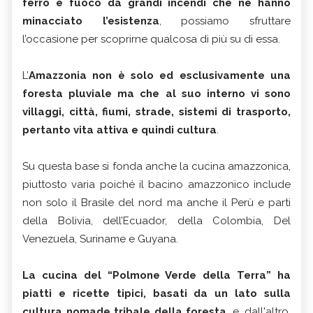
ferro e fuoco da grandi incendi che ne hanno
minacciato l’esistenza
, possiamo sfruttare
l’occasione per scoprirne qualcosa di più su di essa.
L’
Amazzonia non è solo ed esclusivamente una
foresta pluviale ma che al suo interno vi sono
villaggi, città, fiumi, strade, sistemi di trasporto,
pertanto vita attiva e quindi cultura
.
Su questa base si fonda anche la cucina amazzonica,
piuttosto varia poiché il bacino amazzonico include
non solo il Brasile del nord ma anche il Perù e parti
della Bolivia, dell’Ecuador, della Colombia, Del
Venezuela, Suriname e Guyana.
La cucina del “Polmone Verde della Terra” ha
piatti e ricette tipici, basati da un lato sulla
cultura nomade tribale della foresta
, e, dall'altro,