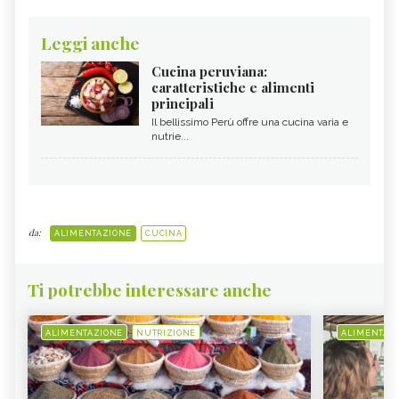
Leggi anche
Cucina peruviana:
caratteristiche e alimenti
principali
Il bellissimo Perù offre una cucina varia e
nutrie...
da:
ALIMENTAZIONE
CUCINA
Ti potrebbe interessare anche
ALIMENTAZIONE
NUTRIZIONE
ALIMENTAZ