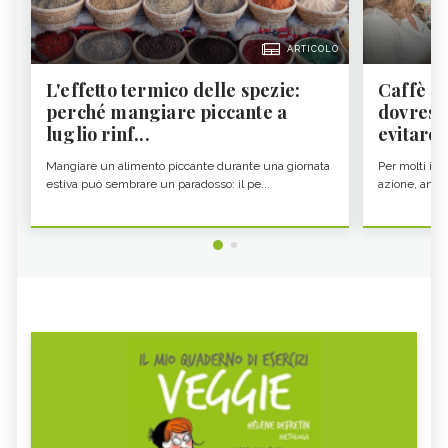
ARTICOLO
L'effetto termico delle spezie:
Caffè a
perché mangiare piccante a
dovresti
luglio rinf...
evitare i
Mangiare un alimento piccante durante una giornata
Per molti il c
estiva può sembrare un paradosso: il pe...
azione, ancor