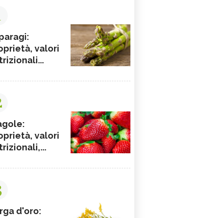
1
paragi:
oprietà, valori
rizionali...
2
agole:
oprietà, valori
rizionali,...
3
rga d'oro: