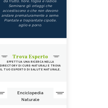
da frutto, fiore, foglia e radice.
Seminare gli ortaggi che
accestiscono o che non devono
andare prematuramente a seme.
Piantate e trapiantate cipolle,
aglio e porro.
Trova Esperto
EFFETTUA UNA RICERCA NELLA
DIRECTORY DI CURE-NATURALI E TROVA
IL TUO ESPERTO DI SALUTE NATURALE.
Enciclopedia
Naturale