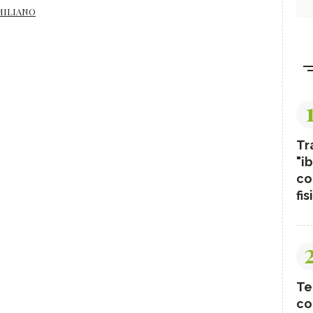
MILIANO
Tr
"ib
co
fis
Te
co