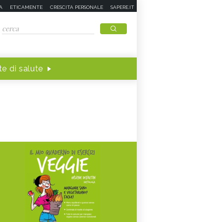
A
ETICAMENTE
CRESCITA PERSONALE
SAPERE.IT
e di salute