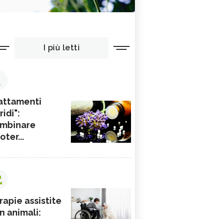
I più letti
1
attamenti
ridi":
mbinare
ioter...
2
rapie assistite
n animali: