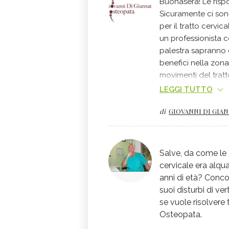
Buonasera! Le ris
Sicuramente ci sono
per il tratto cervic
un professionista
palestra sapranno c
benefici nella zona.
movimenti del tratt
senza però effettua
LEGGI TUTTO
guidare da un prof
di
GIOVANNI DI GIA
palestra). 3: Per qu
sicuramente da ind
della cervicale ( c
dell'equilibrio). A
Salve, da come le 
da un professionis
cervicale era alqu
un punto di vista os
anni di età? Conco
dorsale e il tratto 
suoi disturbi di ver
presto!!
se vuole risolvere 
Osteopata.