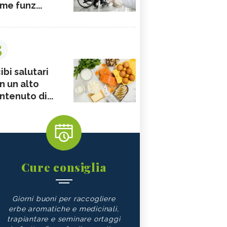
me funz...
3
ibi salutari
n un alto
ntenuto di...
Cure consiglia
Giorni buoni per raccogliere
erbe aromatiche e medicinali,
trapiantare e seminare ortaggi