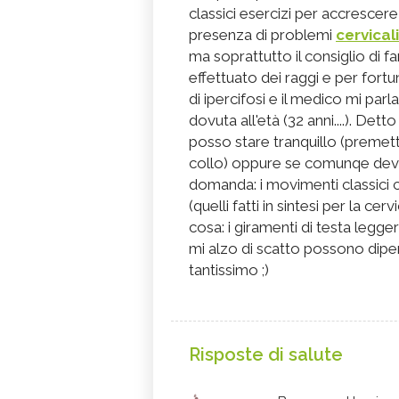
classici esercizi per accrescer
presenza di problemi
cervicali
ma soprattutto il consiglio di f
effettuato dei raggi e per fort
di ipercifosi e il medico mi par
dovuta all'età (32 anni....). Det
posso stare tranquillo (premet
collo) oppure se comunqe dev
domanda: i movimenti classici co
(quelli fatti in sintesi per la ce
cosa: i giramenti di testa legg
mi alzo di scatto possono dipe
tantissimo ;)
Risposte di salute