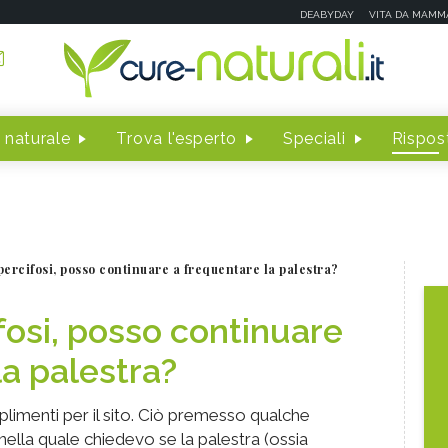
DEABYDAY
VITA DA MAMM
 naturale
Trova l'esperto
Speciali
Rispost
ipercifosi, posso continuare a frequentare la palestra?
ifosi, posso continuare
la palestra?
mplimenti per il sito. Ciò premesso qualche
lla quale chiedevo se la palestra (ossia