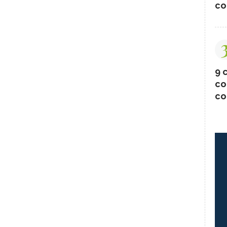
co
9 c
co
co