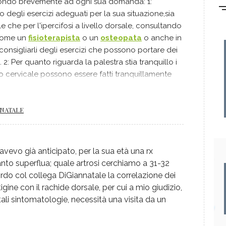
pondo brevemente ad ogni sua domanda: 1:
 degli esercizi adeguati per la sua situazione,sia
ale che per l'ipercifosi a livello dorsale, consultando
 come un
fisioterapista
o un
osteopata
o anche in
onsigliarli degli esercizi che possono portare dei
 2: Per quanto riguarda la palestra stia tranquillo i
o cervicale possono essere fatti tranquillamente
re degli sforzi eccessivi e facendosi sempre
essionista( medico, osteopata o personale della
NNATALE
anto riguarda i giramenti di testa ( vertigini), sono
agare in modo particolare se derivano da disturbi
ome artrosi) o da problematiche vestibolari ( sistema
nche in questo caso consiglio sempre di farsi seguire
avevo già anticipato, per la sua età una rx
ta del settore. Altro concetto molto importante da
anto superflua; quale artrosi cerchiamo a 31-32
teopatico è la stretta relazione che c'è tra il tratto
rdo col collega DiGiannatale la correlazione dei
cervicale e i giramenti di testa che lei accusa. A
tigine con il rachide dorsale, per cui a mio giudizio,
tali sintomatologie, necessità una visita da un