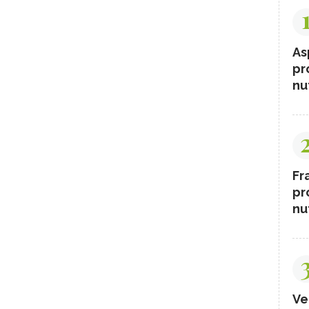
As
pr
nut
Fr
pr
nut
Ve