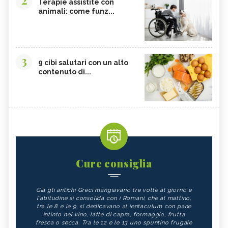
2
Terapie assistite con
animali: come funz...
3
9 cibi salutari con un alto
contenuto di...
Cure consiglia
Già gli antichi Greci mangiavano tre volte al giorno e
l'abitudine si consolida con i Romani, che al mattino,
tra le 8 e le 9, si dedicavano al ientaculum con pane
intinto nel vino, latte di capra, formaggio, frutta
fresca o secca. Tra le 12 e le 13 uno spuntino frugale