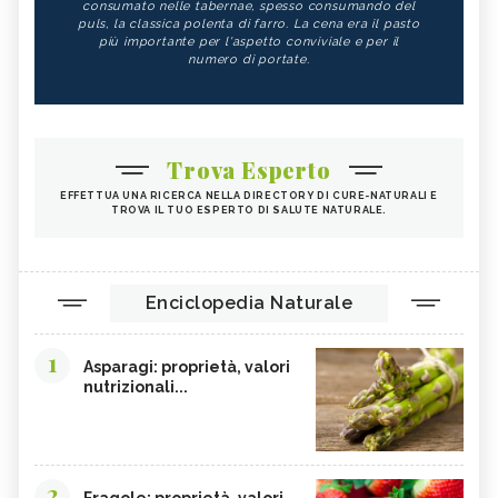
consumato nelle tabernae, spesso consumando del
puls, la classica polenta di farro. La cena era il pasto
più importante per l'aspetto conviviale e per il
numero di portate.
Trova Esperto
EFFETTUA UNA RICERCA NELLA DIRECTORY DI CURE-NATURALI E
TROVA IL TUO ESPERTO DI SALUTE NATURALE.
Enciclopedia Naturale
1
Asparagi: proprietà, valori
nutrizionali...
2
Fragole: proprietà, valori