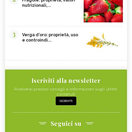
nutrizionali,...
3
Verga d'oro: proprietà, uso
e controindi...
Iscriviti alla newsletter
Riceverai preziosi consigli e informazioni sugli ultimi
contenuti
ISCRIVITI
Seguici su