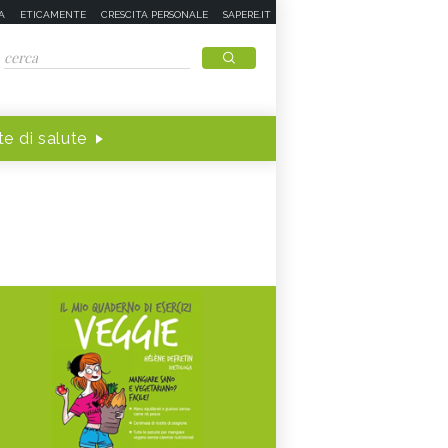
A
ETICAMENTE
CRESCITA PERSONALE
SAPERE.IT
e di salute