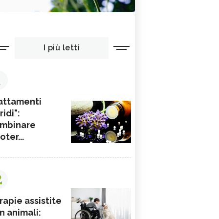
I più letti
1
attamenti
ridi":
mbinare
ioter...
2
rapie assistite
n animali: