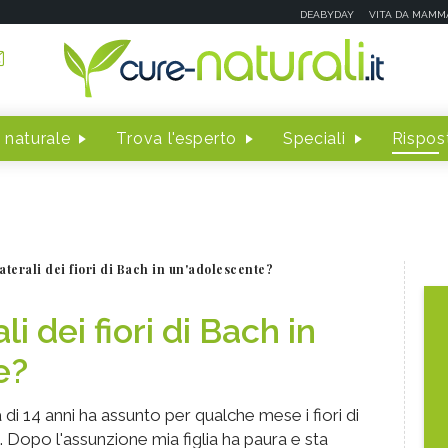
DEABYDAY
VITA DA MAMM
 naturale
Trova l'esperto
Speciali
Rispost
llaterali dei fiori di Bach in un'adolescente?
li dei fiori di Bach in
e?
a di 14 anni ha assunto per qualche mese i fiori di
.. Dopo l'assunzione mia figlia ha paura e sta