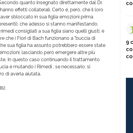
 Secondo quanto insegnato direttamente dal Dr.
co
anno effetti collaterali. Certo è, però, che il loro
ver sbloccato in sua figlia emozioni prima
resenti), che adesso si stanno manifestando.
medi consigliati a sua figlia siano quelli giusti, è
e che i Fiori di Bach funzionano a "buccia di
9 c
ri che sua figlia ha assunto potrebbero essere state
co
 emozioni, lasciando però emergere altre più
co
te. In questo caso continuando il trattamento
ucia e mutando i Rimedi , se necessario, si
o di averla aiutata.
GRO