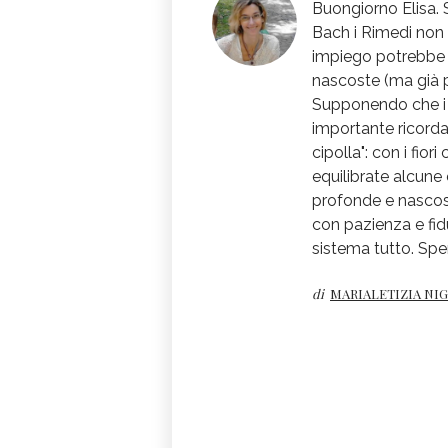
Buongiorno Elisa.
Bach i Rimedi non h
impiego potrebbe a
nascoste (ma già p
Supponendo che i ri
importante ricordar
cipolla": con i fio
equilibrate alcune
profonde e nascos
con pazienza e fid
sistema tutto. Sper
di
MARIALETIZIA NI