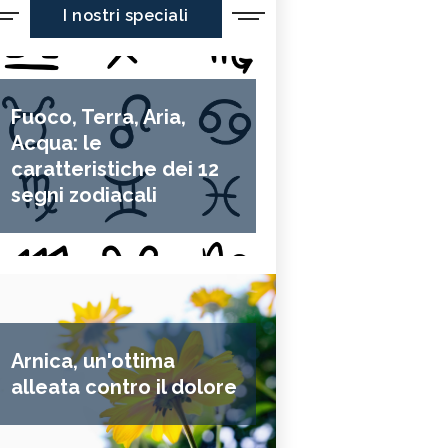
I nostri speciali
Fuoco, Terra, Aria,
Acqua: le
caratteristiche dei 12
segni zodiacali
Arnica, un'ottima
alleata contro il dolore