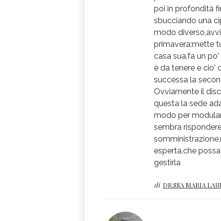
poi in profondità f
sbucciando una cip
modo diverso,avvie
primavera:mette tu
casa sua,fa un po'
è da tenere e cio' 
successa la second
Ovviamente il dis
questa la sede adat
modo per modularla
sembra rispondere
somministrazione,
esperta,che possa 
gestirla
di
DR.SSA MARIA LA