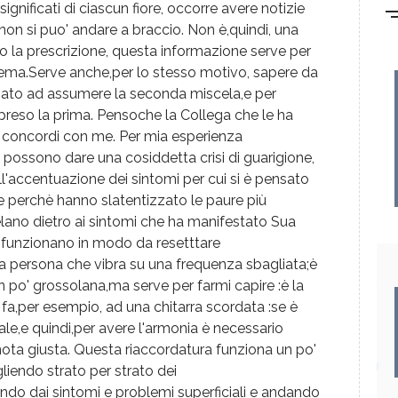
ignificati di ciascun fiore, occorre avere notizie
non si puo' andare a braccio. Non è,quindi, una
tto la prescrizione, questa informazione serve per
lema.Serve anche,per lo stesso motivo, sapere da
ato ad assumere la seconda miscela,e per
reso la prima. Pensoche la Collega che le ha
a concordi con me. Per mia esperienza
ri possono dare una cosiddetta crisi di guarigione,
ll'accentuazione dei sintomi per cui si è pensato
re perchè hanno slatentizzato le paure più
lano dietro ai sintomi che ha manifestato Sua
bach funzionano in modo da resetttare
a persona che vibra su una frequenza sbagliata;è
 po' grossolana,ma serve per farmi capire :è la
 fa,per esempio, ad una chitarra scordata :se è
e,e quindi,per avere l'armonia è necessario
 nota giusta. Questa riaccordatura funziona un po'
liendo strato per strato dei
do dai sintomi e problemi superficiali e andando