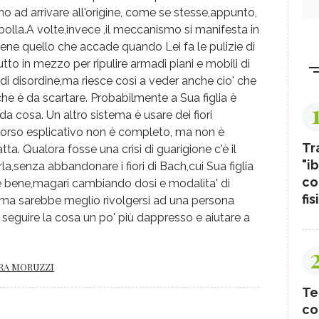
ino ad arrivare all'origine, come se stesse,appunto,
olla.A volte,invece ,il meccanismo si manifesta in
ne quello che accade quando Lei fa le pulizie di
tto in mezzo per ripulire armadi piani e mobili di
 di disordine,ma riesce così a veder anche cio' che
che è da scartare. Probabilmente a Sua figlia è
a cosa. Un altro sistema è usare dei fiori
corso esplicativo non è completo, ma non è
Tr
ta. Qualora fosse una crisi di guarigione c'è il
"ib
,senza abbandonare i fiori di Bach,cui Sua figlia
co
 bene,magari cambiando dosi e modalita' di
fis
ma sarebbe meglio rivolgersi ad una persona
seguire la cosa un po' più dappresso e aiutare a
URA MORUZZI
Te
co