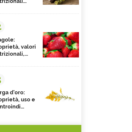
rizionali...
2
agole:
oprietà, valori
rizionali,...
3
rga d'oro:
oprietà, uso e
ntroindi...