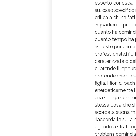
esperto conosca i s
sul caso specifico,
critica a chi ha fa
inquadrare il prob
quanto ha cominci
quanto tempo ha p
risposto per prim
professionale,i fio
caraterizzata o da
di prenderli, oppu
profonde che si ce
figlia. I fiori di 
energeticamente l
una spiegazione un
stessa cosa che si
scordata suona mal
riaccordarla sulla
agendo a strati,tog
problemi,comincian