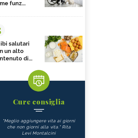
me funz...
3
ibi salutari
n un alto
ntenuto di...
Cure consiglia
"Meglio aggiungere vita ai giorni
che non giorni alla vita." Rita
Levi Montalcini