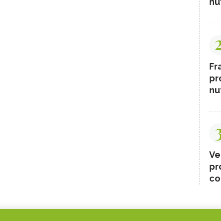
nut
Fr
pr
nut
Ve
pr
co