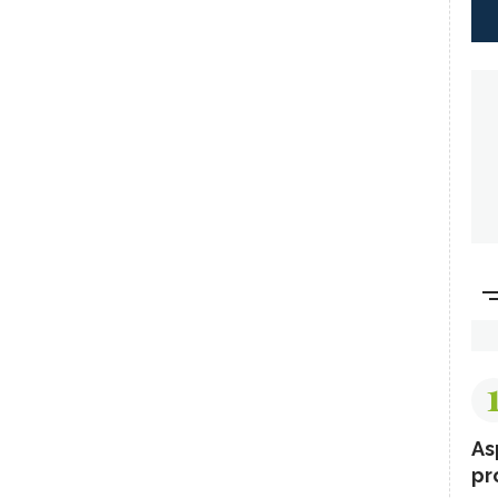
As
pr