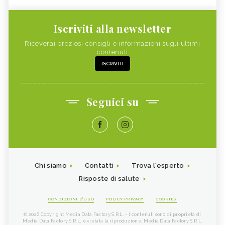
Iscriviti alla newsletter
Riceverai preziosi consigli e informazioni sugli ultimi
contenuti
ISCRIVITI
Seguici su
Chi siamo
Contatti
Trova l'esperto
Risposte di salute
CONDIZIONI D'USO
POLICY PRIVACY
COOKIES
© 2026 Copyright Media Data Factory S.R.L. - I contenuti sono di proprietà di
Media Data Factory S.R.L, è vietata la riproduzione. Media Data Factory S.R.L.