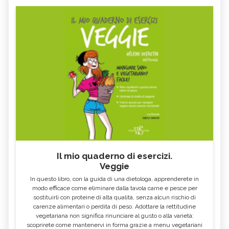
questi eventi possono lasciare tracce
evidenti nell'iride, che andrebbe vista da
vicino ed analizzata nelle sue "sfumature"
per capirne appieno il significato. Spero di
esserle stata utile almeno un pochino. Saluti
Roberta Longhi
Il mio quaderno di esercizi.
Veggie
In questo libro, con la guida di una dietologa, apprenderete in
modo efficace come eliminare dalla tavola carne e pesce per
sostituirli con proteine di alta qualità, senza alcun rischio di
carenze alimentari o perdita di peso. Adottare la rettitudine
vegetariana non significa rinunciare al gusto o alla varietà:
scoprirete come mantenervi in forma grazie a menu vegetariani