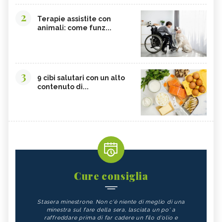
2
Terapie assistite con
animali: come funz...
3
9 cibi salutari con un alto
contenuto di...
Cure consiglia
Stasera minestrone. Non c'è niente di meglio di una
minestra sul fare della sera, lasciata un po' a
raffreddare prima di far cadere un filo d'olio e