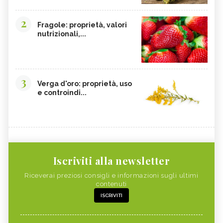
2
Fragole: proprietà, valori
nutrizionali,...
3
Verga d'oro: proprietà, uso
e controindi...
Iscriviti alla newsletter
Riceverai preziosi consigli e informazioni sugli ultimi
contenuti
ISCRIVITI