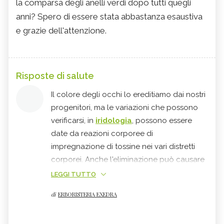
la comparsa degli anelli verdi dopo tutti quegli
anni? Spero di essere stata abbastanza esaustiva
e grazie dell'attenzione.
Risposte di salute
Il colore degli occhi lo ereditiamo dai nostri
progenitori, ma le variazioni che possono
verificarsi, in
iridologia
, possono essere
date da reazioni corporee di
impregnazione di tossine nei vari distretti
corporei. Anche l'eliminazione può causare
modificazioni. Certo questa vuole essere
LEGGI TUTTO
una possibilità ma sarebbe interessante
di
ERBORISTERIA EXEDRA
sapere gli eventi più significativi della sua
storia e forse scopriremmo che alcuni di