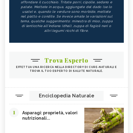
affondare il cucchiaio. Tritate porri, cipolle, sedano e
patate. Mettete in acqua, aggiungete del dado (se lo
usate) e, quando le verdure sono morbide, mettete
nel piatto e condite. Se invece amate le variazioni sul
tema, qualche suggerimento: minestra di miso, zuppa
di lenticchie all'indiana (dhal), zuppa di fagioli neri o
altri legumi ricchi di fibre.
Trova Esperto
EFFETTUA UNA RICERCA NELLA DIRECTORY DI CURE-NATURALI E
TROVA IL TUO ESPERTO DI SALUTE NATURALE.
Enciclopedia Naturale
1
Asparagi: proprietà, valori
nutrizionali...