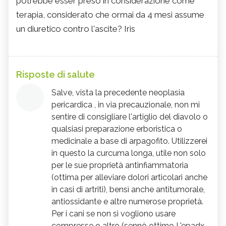
potrebbe esser preso in considerazione come
terapia, considerato che ormai da 4 mesi assume
un diuretico contro l'ascite? Iris
Risposte di salute
Salve, vista la precedente neoplasia
pericardica , in via precauzionale, non mi
sentire di consigliare l'artiglio del diavolo o
qualsiasi preparazione erboristica o
medicinale a base di arpagofito. Utilizzerei
in questo la curcuma longa, utile non solo
per le sue proprietà antinfiammatoria
(ottima per alleviare dolori articolari anche
in casi di artriti), bensì anche antitumorale,
antiossidante e altre numerose proprietà.
Per i cani se non si vogliono usare
compresse o altro (sennò ottimo L'epadx