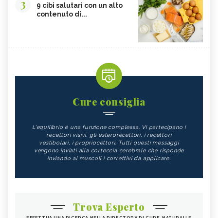
3
9 cibi salutari con un alto
contenuto di...
Cure consiglia
L'equilibrio è una funzione complessa. Vi partecipano i
recettori visivi, gli esterorecettori, i recettori
vestibolari, i propriocettori. Tutti questi messaggi
vengono inviati alla corteccia cerebrale che risponde
inviando ai muscoli i correttivi da applicare.
Trova Esperto
EFFETTUA UNA RICERCA NELLA DIRECTORY DI CURE-NATURALI E