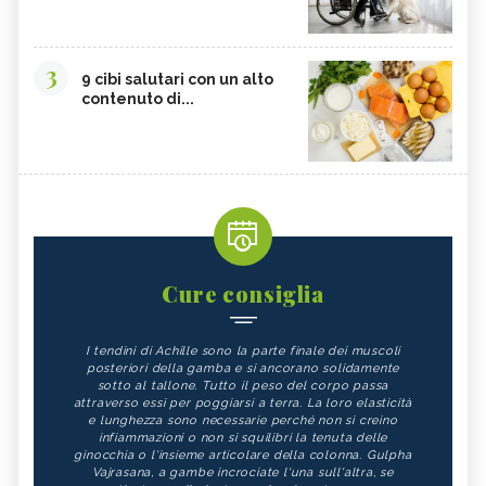
3
9 cibi salutari con un alto
contenuto di...
Cure consiglia
I tendini di Achille sono la parte finale dei muscoli
posteriori della gamba e si ancorano solidamente
sotto al tallone. Tutto il peso del corpo passa
attraverso essi per poggiarsi a terra. La loro elasticità
e lunghezza sono necessarie perché non si creino
infiammazioni o non si squilibri la tenuta delle
ginocchia o l'insieme articolare della colonna. Gulpha
Vajrasana, a gambe incrociate l'una sull'altra, se