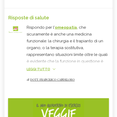
Risposte di salute
Rispondo per l'
omeopatia
, che
sicuramente è anche una medicina
funzionale: la chirurgia e il trapianto di un
organo, o la terapia sostitutiva,
rappresentano situazioni limite oltre le quali
è evidente che la funzione in questione è
ad un tale grado di lesione, da risultare non
LEGGI TUTTO
più sottoponibile ad alcuno stimolo, che
di
DOTT. FRANCESCO CANDELORO
anzi potrebbe aggravare la situazione
generale del paziente. Logicamente una
valutazione più precisa si può fare, solo
ambulatorialmente, visitando nel dettaglio il
paziente, anche in relazione ai dati
anamnestici e laboratoristici che lo