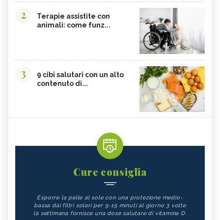
2
Terapie assistite con
animali: come funz...
3
9 cibi salutari con un alto
contenuto di...
Cure consiglia
Esporre la pelle al sole con una protezione medio-
bassa dai filtri solari per 5-15 minuti al giorno 3 volte
la settimana fornisce una dose salutare di vitamina D.