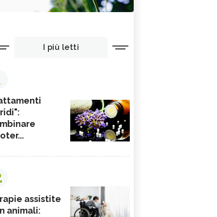
I più letti
1
attamenti
ridi":
mbinare
ioter...
2
rapie assistite
n animali: