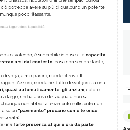
nti chiassosi, nuotatori o anche semplici curiosi
o ciò potrebbe avere su più di qualcuno un potente
comunque poco rilassante.
nua a leggere dopo la pubblicità
sposto, volendo, è superabile in base alla
capacità
estraniarsi dal contesto
, cosa non sempre facile,
o di yoga, a mio parere, risiede altrove. Il
ragion d’essere, risiede nel fatto di svolgersi su una
ori, quasi automaticamente, gli anzian
i, coloro
i a largo, chi ha paura dell’acqua o non sa
, chiunque non abbia l’allenamento sufficiente non
rlo su un
“pavimento” precario come le onde
ancorata).
nte una
forte presenza al qui e ora da parte
As