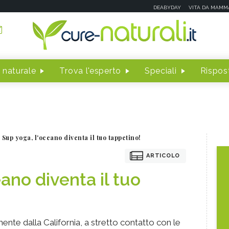
DEABYDAY
VITA DA MAMM
 naturale
Trova l'esperto
Speciali
Rispost
Sup yoga, l'oceano diventa il tuo tappetino!
ARTICOLO
ano diventa il tuo
ente dalla California, a stretto contatto con le