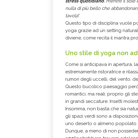
stress quotidiano
, mentre il sole 
nulla di più bello che abbandonarsi
tavola
”.
Questo tipo di disciplina vuole p
yoga grazie ad un setting natura
diviene, come recita il mantra pro
Uno stile di yoga non ada
Come si anticipava in apertura, l
estremamente ristoratrice e rilas
rumori degli uccelli, del vento, deg
Questo bucolico paesaggio però
romantici, ma reali: proprio gli s
in grandi seccature. Insetti molest
Insomma, non basta che sia natur
gli spazi verdi sono a disposizion
uno deserto o almeno popolato da
Dunque, a meno di non possedere 