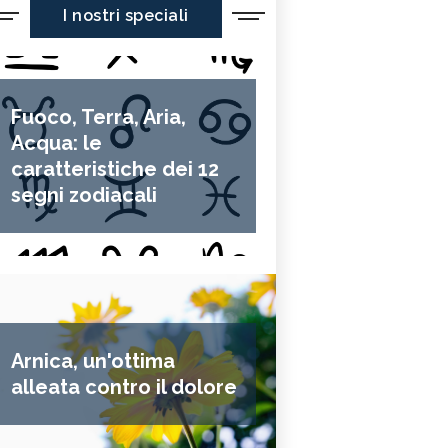
I nostri speciali
Fuoco, Terra, Aria,
Acqua: le
caratteristiche dei 12
segni zodiacali
Arnica, un'ottima
alleata contro il dolore