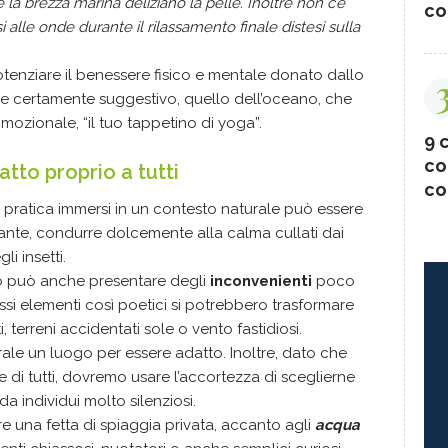
e la brezza marina deliziano la pelle. Inoltre non c’è
co
 alle onde durante il rilassamento finale distesi sulla
otenziare il benessere fisico e mentale donato dallo
le certamente suggestivo, quello dell’oceano, che
mozionale, “il tuo tappetino di yoga”.
9 c
co
tto proprio a tutti
co
a pratica immersi in un contesto naturale può essere
sante, condurre dolcemente alla calma cullati dai
li insetti.
 può anche presentare degli
inconvenienti
poco
tessi elementi così poetici si potrebbero trasformare
i, terreni accidentati sole o vento fastidiosi.
ale un luogo per essere adatto. Inoltre, dato che
e di tutti, dovremo usare l’accortezza di sceglierne
 individui molto silenziosi.
una fetta di spiaggia privata, accanto agli
acqua