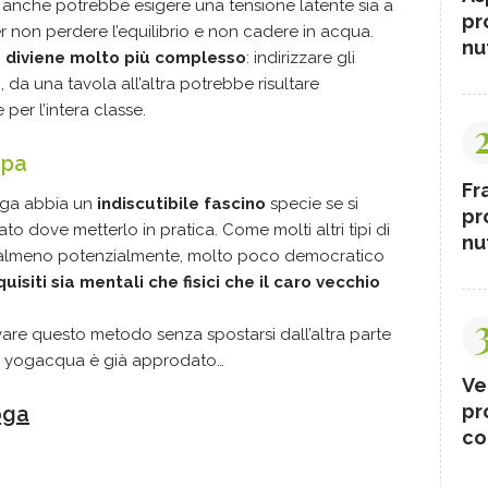
a anche potrebbe esigere una tensione latente sia a
pr
 non perdere l’equilibrio e non cadere in acqua.
nut
te diviene molto più complesso
: indirizzare gli
, da una tavola all’altra potrebbe risultare
e per l’intera classe.
opa
Fr
oga abbia un
indiscutibile fascino
specie se si
pr
ato dove metterlo in pratica. Come molti altri tipi di
nut
 almeno potenzialmente, molto poco democratico
uisiti sia mentali che fisici che il caro vecchio
vare questo metodo senza spostarsi dall’altra parte
lo yogacqua è già approdato…
Ve
pr
oga
co