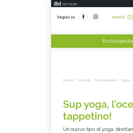
NETWORK
Seguici su
Iscriviti
Enciclopedia
Home
Articoli
Vita naturale
Yoga
Sup yoga, l'oce
tappetino!
Un nuovo tipo di yoga, direttam