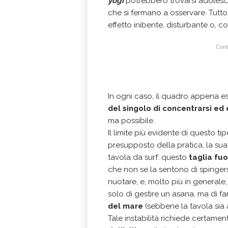
yogi
potrebbero trovarsi adolesce
che si fermano a osservare. Tutt
effetto inibente, disturbante o, 
Conti
In ogni caso, il quadro appena e
del singolo di concentrarsi ed 
ma possibile.
Il limite più evidente di questo tip
presupposto della pratica, la sua 
tavola da surf: questo
taglia fu
che non se la sentono di spingers
nuotare, e, molto più in generale
solo di gestire un asana, ma di fa
del mare
(sebbene la tavola sia 
Tale instabilità richiede certame