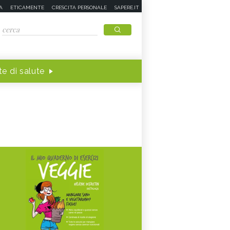
A
ETICAMENTE
CRESCITA PERSONALE
SAPERE.IT
e di salute