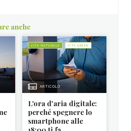
are anche
VITA NATURALE
VITA GREEN
ARTICOLO
L'ora d'aria digitale:
ne
perché spegnere lo
smartphone alle
18:00 ti fa ...