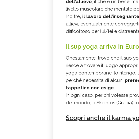
dell’allievo
, il che è un bene, m
livello muscolare che mentale per
Inoltre
, il lavoro dell’insegnan
allievi, eventualmente correggerli
difficoltoso per lui/lei e distraent
Il sup yoga arriva in Eur
Onestamente, trovo che il sup y
riesce a trovare il luogo appropri
yoga contemporanei lo ritengo,
perché necessita di alcuni
prereq
tappetino non esige
.
In ogni caso, per chi volesse pro
del mondo, a Skiantos (Grecia) 
Scopri anche il karma y