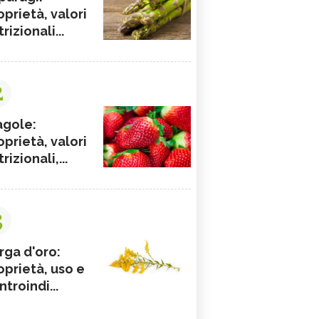
oprietà, valori
rizionali...
2
agole:
oprietà, valori
rizionali,...
3
rga d'oro:
oprietà, uso e
ntroindi...