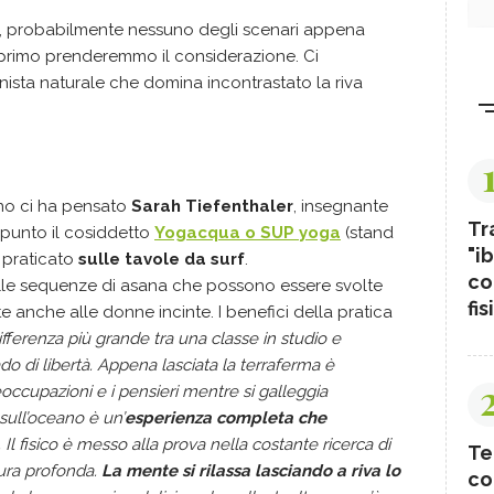
ò, probabilmente nessuno degli scenari appena
 primo prenderemmo il considerazione. Ci
sta naturale che domina incontrastato la riva
ano ci ha pensato
Sarah Tiefenthaler
, insegnante
Tr
 punto il cosiddetto
Yogacqua o SUP yoga
(stand
"ib
 praticato
sulle tavole da surf
.
co
delle sequenze di asana che possono essere svolte
fis
anche alle donne incinte. I benefici della pratica
ifferenza più grande tra una classe in studio e
ado di libertà. Appena lasciata la terraferma è
occupazioni e i pensieri mentre si galleggia
sull’oceano è un’
esperienza completa che
. Il fisico è messo alla prova nella costante ricerca di
Te
tura profonda.
La mente si rilassa lasciando a riva lo
co