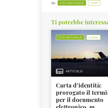
da:
VITA NATURALE
YOGA
Ti potrebbe interess
VITA NATURALE
VIAGGI
ARTICOLO
Carta d'identità:
prorogato il termi
per il documento
elettronico, m...