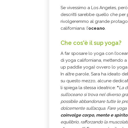
Se vivessimo a Los Angeles, per
descritti sarebbe quello che per
rivolgeremmo al grande protagoni
californiana: l’
oceano
.
Che cos'è il sup yoga?
A far sposare lo yoga con l’oce
di yoga californiana, mettendo a
up paddle yoga) ovvero lo yoga
In altre parole, Sara ha ideato 
su questo mezzo, alcune dedicate 
li spiega la stessa ideatrice:
“
La d
sull’oceano si trova nel diverso gr
possibile abbandonare tutte le pre
dolcemente sull’acqua. Fare yoga 
coinvolge corpo, mente e spirito
equilibrio, rafforzando la muscola