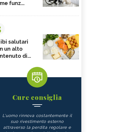
me funz...
3
ibi salutari
n un alto
ntenuto di...
Cure consiglia
L'uomo rinnova costantemente il
suo rivestimento esterno
attraverso la perdita regolare e