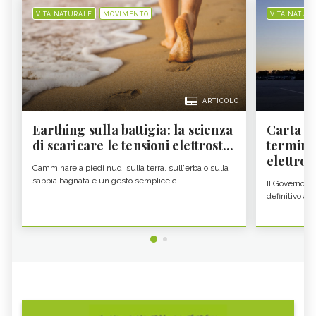
VITA NATURALE
MOVIMENTO
VITA NATUR
ARTICOLO
Earthing sulla battigia: la scienza
Carta d'
di scaricare le tensioni elettrost...
termine
elettron
Camminare a piedi nudi sulla terra, sull'erba o sulla
sabbia bagnata è un gesto semplice c...
Il Governo c
definitivo all