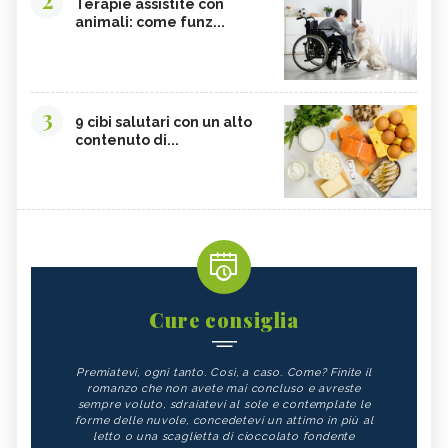
2
Terapie assistite con
animali: come funz...
3
9 cibi salutari con un alto
contenuto di...
Cure consiglia
Premiatevi, ogni tanto. Così, a caso. Come? Finite il
romanzo che non avete mai concluso e avreste
sempre voluto, sdraiatevi al sole e contemplate le
forme delle nuvole, concedetevi un attimo in più al
letto o una scaglietta di cioccolato fondente