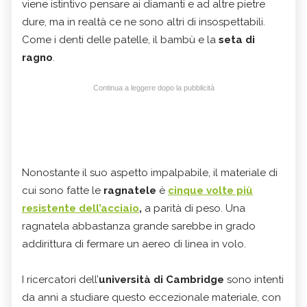
viene istintivo pensare ai diamanti e ad altre pietre
dure, ma in realtà ce ne sono altri di insospettabili.
Come i denti delle patelle, il bambù e la
seta di
ragno
.
Continua a leggere dopo la pubblicità
Nonostante il suo aspetto impalpabile, il materiale di
cui sono fatte le
ragnatele
è
cinque volte più
resistente dell’acciaio
,
a parità di peso. Una
ragnatela abbastanza grande sarebbe in grado
addirittura di fermare un aereo di linea in volo.
I ricercatori dell’
università di Cambridge
sono intenti
da anni a studiare questo eccezionale materiale, con