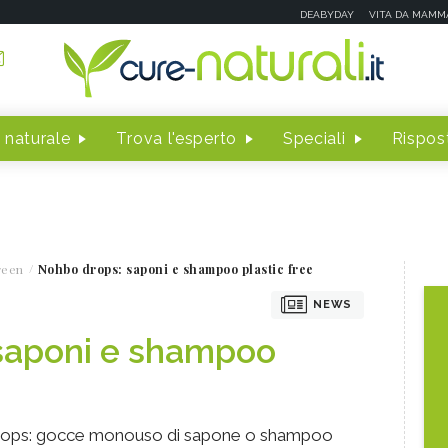
DEABYDAY
VITA DA MAMM
 naturale
Trova l'esperto
Speciali
Rispost
reen
Nohbo drops: saponi e shampoo plastic free
NEWS
saponi e shampoo
drops: gocce monouso di sapone o shampoo