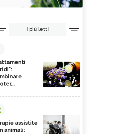
I più letti
1
attamenti
ridi":
mbinare
ioter...
2
rapie assistite
n animali: