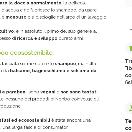
fare la doccia normalmente
: la pellicola
etto d'acqua e ne fuoriesce lo shampoo, da usare
a è
monouso
e si discioglie nell'arco di un lavaggio.
tuitivo
, è in assoluto il primo del suo genere al
ocesso di
ricerca e sviluppo
durato anni.
poo ecosostenibile
Tr
 lanciata sul mercato è lo
shampoo
, ma nella
"ib
ta da
balsamo, bagnoschiuma e schiuma da
co
fis
ti e parabeni
, sono
vegani
e
non sono testati
rale, nessuno dei prodotti di Nohbo coinvolge gli
 produzione.
fusi ed ecosostenibili
è stata ancora una
Te
 di una larga fascia di consumatori.
co