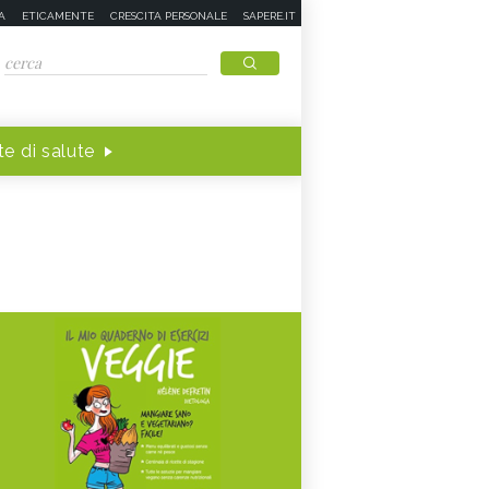
A
ETICAMENTE
CRESCITA PERSONALE
SAPERE.IT
e di salute