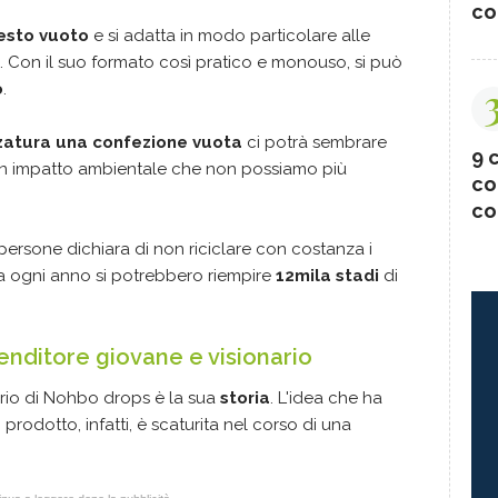
co
esto vuoto
e si adatta in modo particolare alle
. Con il suo formato così pratico e monouso, si può
o
.
zatura una confezione vuota
ci potrà sembrare
9 c
n impatto ambientale che non possiamo più
co
co
persone dichiara di non riciclare con costanza i
a ogni anno si potrebbero riempire
12mila stadi
di
enditore giovane e visionario
rio di Nohbo drops è la sua
storia
. L'idea che ha
o prodotto, infatti, è scaturita nel corso di una