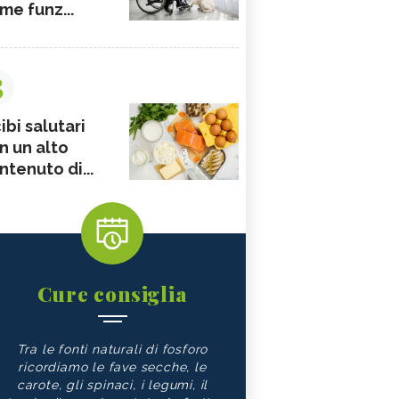
me funz...
3
ibi salutari
n un alto
ntenuto di...
Cure consiglia
Tra le fonti naturali di fosforo
ricordiamo le fave secche, le
carote, gli spinaci, i legumi, il