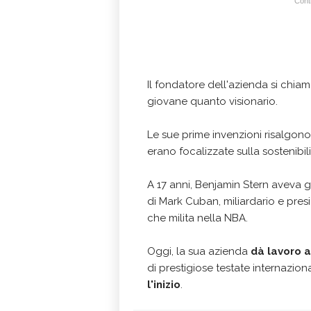
Conti
Il fondatore dell'azienda si chia
giovane quanto visionario.
Le sue prime invenzioni risalgo
erano focalizzate sulla sostenibil
A 17 anni, Benjamin Stern aveva 
di Mark Cuban, miliardario e pres
che milita nella NBA.
Oggi, la sua azienda
dà lavoro a
di prestigiose testate internazio
l'inizio
.