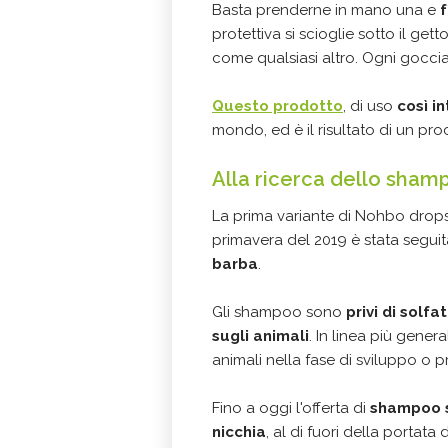
Basta prenderne in mano una e
protettiva si scioglie sotto il g
come qualsiasi altro. Ogni gocci
Questo prodotto
, di uso
così in
mondo, ed è il risultato di un pr
Alla ricerca dello sham
La prima variante di Nohbo drops
primavera del 2019 è stata segui
barba
.
Gli shampoo sono
privi di solfa
sugli animali
. In linea più gene
animali nella fase di sviluppo o
Fino a oggi l'offerta di
shampoo s
nicchia
, al di fuori della portata