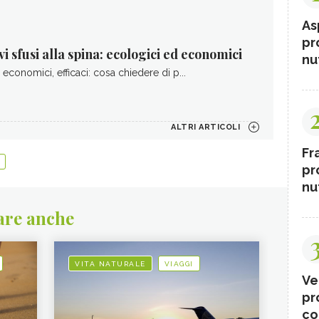
As
pr
vi sfusi alla spina: ecologici ed economici
nut
 economici, efficaci: cosa chiedere di p...
ALTRI ARTICOLI
Fr
pr
nut
are anche
VITA NATURALE
VIAGGI
Ve
pr
co