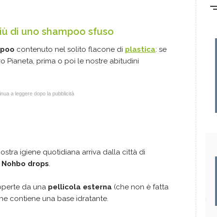
iù di uno shampoo sfuso
mpoo
contenuto nel solito flacone di
plastica
: se
 Pianeta, prima o poi le nostre abitudini
nua a leggere dopo la pubblicità
stra igiene quotidiana arriva dalla città di
a
Nohbo drops
.
operte da una
pellicola esterna
(che non è fatta
he contiene una base idratante.