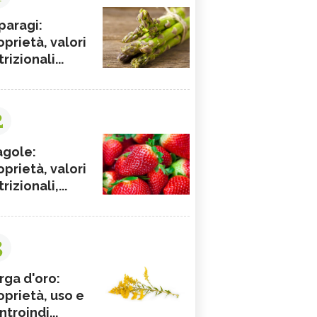
paragi:
oprietà, valori
rizionali...
2
agole:
oprietà, valori
rizionali,...
3
rga d'oro:
oprietà, uso e
ntroindi...