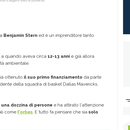
nua a leggere dopo la pubblicità
ma
Benjamin Stern
ed è un imprenditore tanto
no a quando aveva circa
12-13 anni
e già allora
ità ambientale.
già ottenuto
il suo primo finanziamento
da parte
idente della squadra di basket Dallas Mavericks,
 una dozzina di persone
e ha attirato l'attenzione
nali come
Forbes
. E tutto fa pensare che sia
solo