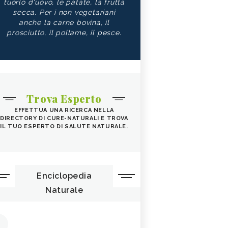
tuorlo d'uovo, le patate, la frutta
secca. Per i non vegetariani
anche la carne bovina, il
prosciutto, il pollame, il pesce.
Trova Esperto
EFFETTUA UNA RICERCA NELLA
DIRECTORY DI CURE-NATURALI E TROVA
IL TUO ESPERTO DI SALUTE NATURALE.
Enciclopedia
Naturale
1