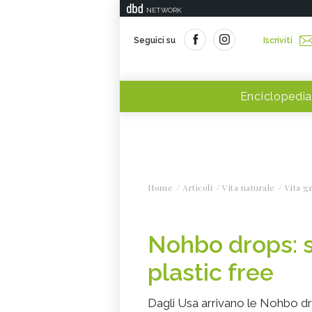
NETWORK
Seguici su
Iscriviti
Enciclopedia
Home
Articoli
Vita naturale
Vita g
Nohbo drops: 
plastic free
Dagli Usa arrivano le Nohbo 