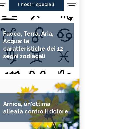
I nostri speciali
Fuoco, Terra, Aria,
Acqua: le
caratteristiche dei 12
segni zodiacali
Arnica, un'ottima
alleata contro il dolore