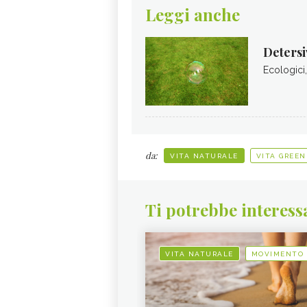
Leggi anche
Detersi
Ecologici,
da:
VITA NATURALE
VITA GREEN
Ti potrebbe interess
VITA NATURALE
MOVIMENTO