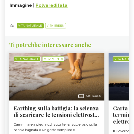
Immagine |
Polveredifata
da:
VITA NATURALE
VITA GREEN
Ti potrebbe interessare anche
VITA NATURALE
MOVIMENTO
VITA NATUR
ARTICOLO
Earthing sulla battigia: la scienza
Carta d'
di scaricare le tensioni elettrost...
termine
elettron
Camminare a piedi nudi sulla terra, sull'erba o sulla
sabbia bagnata è un gesto semplice c...
Il Governo c