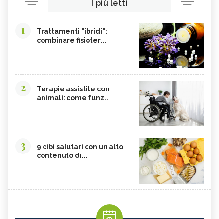
I più letti
1
Trattamenti "ibridi":
combinare fisioter...
2
Terapie assistite con
animali: come funz...
3
9 cibi salutari con un alto
contenuto di...