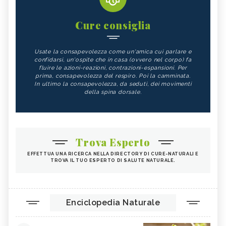
Cure consiglia
Usate la consapevolezza come un'amica cui parlare e
confidarsi, un'ospite che in casa (ovvero nel corpo) fa
fluire le azioni-reazioni, contrazioni-espansioni. Per
prima, consapevolezza del respiro. Poi la camminata.
In ultimo la consapevolezza, da seduti, dei movimenti
della spina dorsale.
Trova Esperto
EFFETTUA UNA RICERCA NELLA DIRECTORY DI CURE-NATURALI E
TROVA IL TUO ESPERTO DI SALUTE NATURALE.
Enciclopedia Naturale