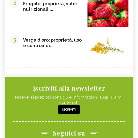
2
Fragole: proprietà, valori
nutrizionali,...
3
Verga d'oro: proprietà, uso
e controindi...
Iscriviti alla newsletter
Riceverai preziosi consigli e informazioni sugli ultimi
contenuti
ISCRIVITI
Seguici su