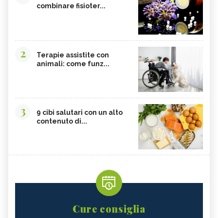
combinare fisioter...
2
Terapie assistite con
animali: come funz...
3
9 cibi salutari con un alto
contenuto di...
Cure consiglia