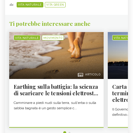
da:
VITA NATURALE
VITA GREEN
Ti potrebbe interessare anche
VITA NATURALE
MOVIMENTO
VITA NATUR
ARTICOLO
Earthing sulla battigia: la scienza
Carta d'
di scaricare le tensioni elettrost...
termine
elettron
Camminare a piedi nudi sulla terra, sull'erba o sulla
sabbia bagnata è un gesto semplice c...
Il Governo c
definitivo all