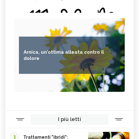
Arnica, un'ottima alleata contro il
dolore
I più letti
1
Trattamenti "ibridi":