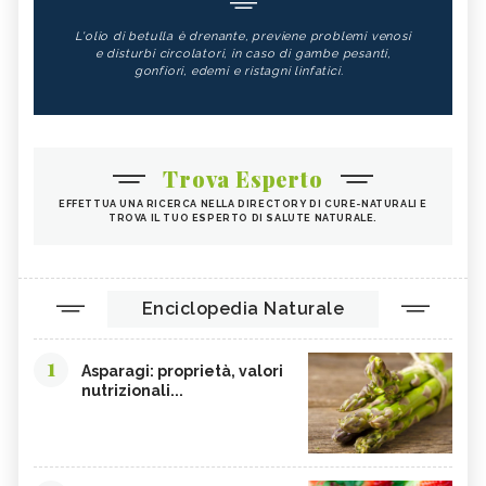
L'olio di betulla è drenante, previene problemi venosi
e disturbi circolatori, in caso di gambe pesanti,
gonfiori, edemi e ristagni linfatici.
Trova Esperto
EFFETTUA UNA RICERCA NELLA DIRECTORY DI CURE-NATURALI E
TROVA IL TUO ESPERTO DI SALUTE NATURALE.
Enciclopedia Naturale
1
Asparagi: proprietà, valori
nutrizionali...