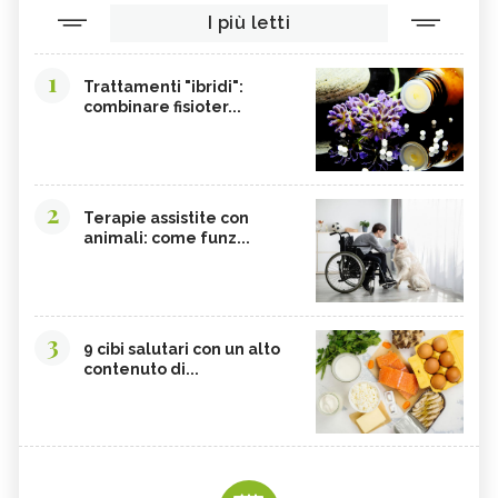
I più letti
1
Trattamenti "ibridi":
combinare fisioter...
2
Terapie assistite con
animali: come funz...
3
9 cibi salutari con un alto
contenuto di...