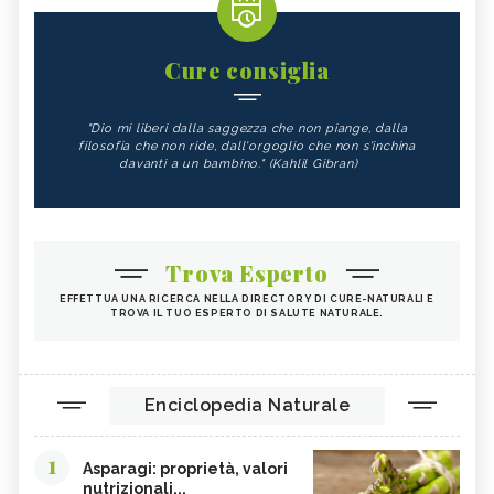
Cure consiglia
"Dio mi liberi dalla saggezza che non piange, dalla
filosofia che non ride, dall'orgoglio che non s'inchina
davanti a un bambino." (Kahlil Gibran)
Trova Esperto
EFFETTUA UNA RICERCA NELLA DIRECTORY DI CURE-NATURALI E
TROVA IL TUO ESPERTO DI SALUTE NATURALE.
Enciclopedia Naturale
1
Asparagi: proprietà, valori
nutrizionali...