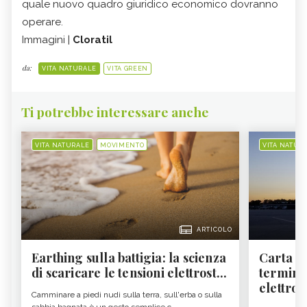
quale nuovo quadro giuridico economico dovranno
operare.
Immagini |
Cloratil
da:
VITA NATURALE
VITA GREEN
Ti potrebbe interessare anche
VITA NATURALE
MOVIMENTO
VITA NATUR
ARTICOLO
Earthing sulla battigia: la scienza
Carta d'
di scaricare le tensioni elettrost...
termine
elettron
Camminare a piedi nudi sulla terra, sull'erba o sulla
sabbia bagnata è un gesto semplice c...