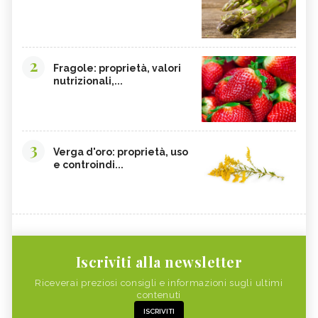
2
Fragole: proprietà, valori
nutrizionali,...
3
Verga d'oro: proprietà, uso
e controindi...
Iscriviti alla newsletter
Riceverai preziosi consigli e informazioni sugli ultimi
contenuti
ISCRIVITI