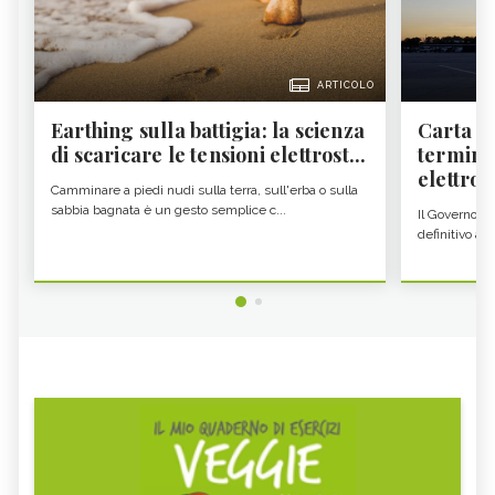
ARTICOLO
Earthing sulla battigia: la scienza
Carta d'
di scaricare le tensioni elettrost...
termine
elettron
Camminare a piedi nudi sulla terra, sull'erba o sulla
sabbia bagnata è un gesto semplice c...
Il Governo c
definitivo all