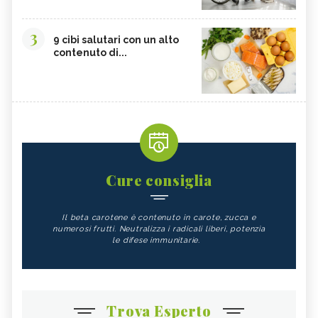
3
9 cibi salutari con un alto
contenuto di...
Cure consiglia
Il beta carotene è contenuto in carote, zucca e
numerosi frutti. Neutralizza i radicali liberi, potenzia
le difese immunitarie.
Trova Esperto