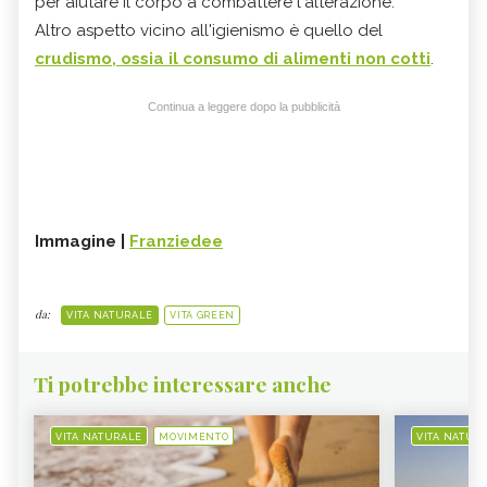
per aiutare il corpo a combattere l'alterazione.
Altro aspetto vicino all'igienismo è quello del
crudismo
, ossia il consumo di alimenti non cotti
.
Continua a leggere dopo la pubblicità
Immagine |
Franziedee
da:
VITA NATURALE
VITA GREEN
Ti potrebbe interessare anche
VITA NATURALE
MOVIMENTO
VITA NATUR