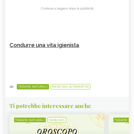
Continua a leggere dopo la pubblicità
Condurre una vita igienista
da:
TERAPIE NATURALI
MEDICINA ALTERNATIVA
Ti potrebbe interessare anche
TERAPIE NATURALI
OROSCOPO
TERAPIE NA