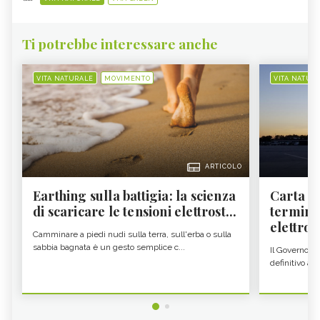
Ti potrebbe interessare anche
VITA NATURALE
MOVIMENTO
VITA NATUR
ARTICOLO
Earthing sulla battigia: la scienza
Carta d'
di scaricare le tensioni elettrost...
termine
elettron
Camminare a piedi nudi sulla terra, sull'erba o sulla
sabbia bagnata è un gesto semplice c...
Il Governo c
definitivo all