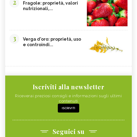
2
Fragole: proprietà, valori
nutrizionali,...
3
Verga d'oro: proprietà, uso
e controindi...
Iscriviti alla newsletter
Riceverai preziosi consigli e informazioni sugli ultimi
contenuti
ISCRIVITI
Seguici su