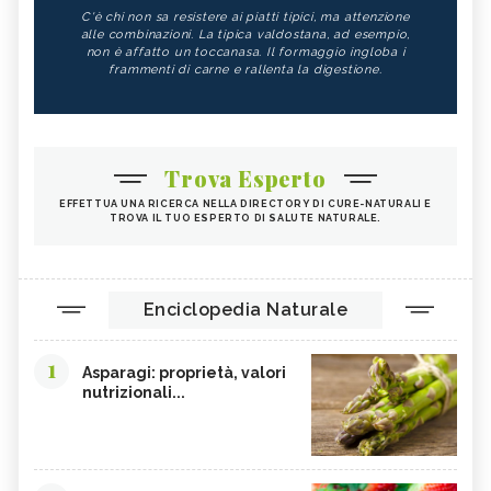
C'è chi non sa resistere ai piatti tipici, ma attenzione
alle combinazioni. La tipica valdostana, ad esempio,
non è affatto un toccanasa. Il formaggio ingloba i
frammenti di carne e rallenta la digestione.
Trova Esperto
EFFETTUA UNA RICERCA NELLA DIRECTORY DI CURE-NATURALI E
TROVA IL TUO ESPERTO DI SALUTE NATURALE.
Enciclopedia Naturale
1
Asparagi: proprietà, valori
nutrizionali...