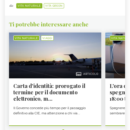
da:
VITA NATURALE
VITA GREEN
Ti potrebbe interessare anche
VITA NATURALE
VIAGGI
VITA NATUR
ARTICOLO
Carta d'identità: prorogato il
L'ora d'
termine per il documento
spegner
elettronico, m...
18:00 ti f
Il Governo concede più tempo per il passaggio
Spegnere lo 
definitivo alla CIE, ma attenzione a chi via...
sembrare una 