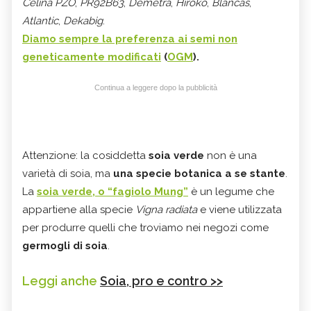
Celina PZO
,
PR92B63
,
Demetra
,
Hiroko
,
Blancas
,
Atlantic
,
Dekabig
.
Diamo sempre la preferenza ai semi
non
geneticamente modificati
(
OGM
).
Continua a leggere dopo la pubblicità
Attenzione: la cosiddetta
soia verde
non è una
varietà di soia, ma
una specie botanica a se stante
.
La
soia verde, o “fagiolo Mung”
è un legume che
appartiene alla specie
Vigna radiata
e viene utilizzata
per produrre quelli che troviamo nei negozi come
germogli di soia
.
Leggi anche
Soia, pro e contro >>