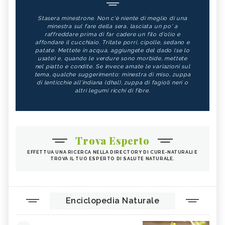
Stasera minestrone. Non c'è niente di meglio di una
minestra sul fare della sera, lasciata un po' a
raffreddare prima di far cadere un filo d'olio e
affondare il cucchiaio. Tritate porri, cipolle, sedano e
patate. Mettete in acqua, aggiungete del dado (se lo
usate) e, quando le verdure sono morbide, mettete
nel piatto e condite. Se invece amate le variazioni sul
tema, qualche suggerimento: minestra di miso, zuppa
di lenticchie all'indiana (dhal), zuppa di fagioli neri o
altri legumi ricchi di fibre.
Trova Esperto
EFFETTUA UNA RICERCA NELLA DIRECTORY DI CURE-NATURALI E
TROVA IL TUO ESPERTO DI SALUTE NATURALE.
Enciclopedia Naturale