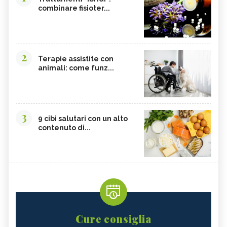
combinare fisioter...
2
Terapie assistite con
animali: come funz...
3
9 cibi salutari con un alto
contenuto di...
Cure consiglia