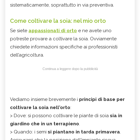
sistematicamente, soprattutto in via preventiva.
Come coltivare la soia: nel mio orto
Se siete
appassionati di orto
e ne avete uno
potreste provare a coltivare la soia. Ovviamente
chiedete informazioni specifiche ai professionisti
dell’agricoltura.
Continua a leggere dopo la pubblicità
Vediamo insieme brevemente i
principi di base
per
coltivare la soia nell'orto
:
> Dove: si possono coltivare le piante di soia
sia in
giardino che in un terrapieno
.
> Quando: i semi
si piantano in tarda primavera
.
Assicurarsi che la posizione dell'impianto riceva