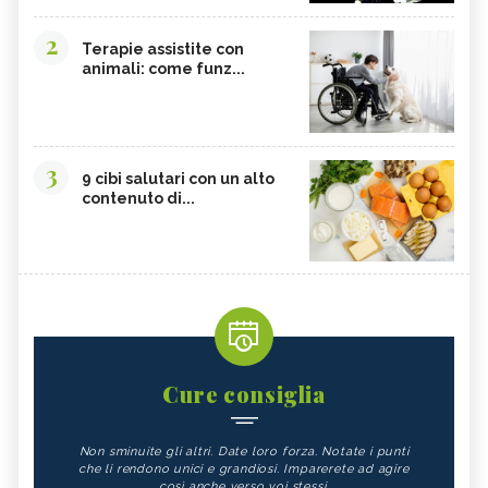
2
Terapie assistite con
animali: come funz...
3
9 cibi salutari con un alto
contenuto di...
Cure consiglia
Non sminuite gli altri. Date loro forza. Notate i punti
che li rendono unici e grandiosi. Imparerete ad agire
così anche verso voi stessi.