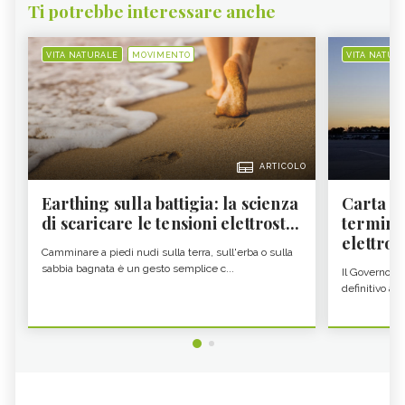
Ti potrebbe interessare anche
VITA NATURALE
MOVIMENTO
VITA NATUR
ARTICOLO
Earthing sulla battigia: la scienza
Carta d'
di scaricare le tensioni elettrost...
termine
elettron
Camminare a piedi nudi sulla terra, sull'erba o sulla
sabbia bagnata è un gesto semplice c...
Il Governo c
definitivo all