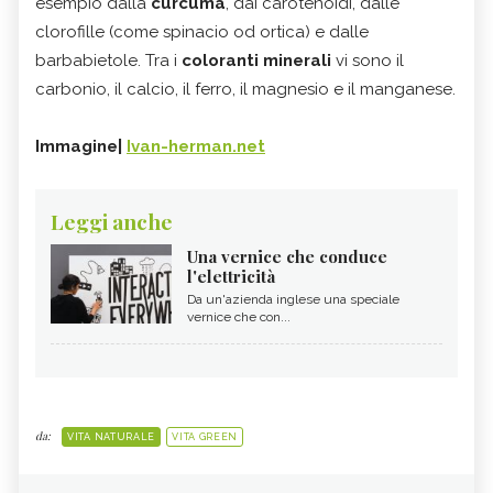
esempio dalla
curcuma
, dai carotenoidi, dalle
clorofille (come spinacio od ortica) e dalle
barbabietole. Tra i
coloranti minerali
vi sono il
carbonio, il calcio, il ferro, il magnesio e il manganese.
Immagine|
Ivan-herman.net
Leggi anche
Una vernice che conduce
l'elettricità
Da un'azienda inglese una speciale
vernice che con...
da:
VITA NATURALE
VITA GREEN