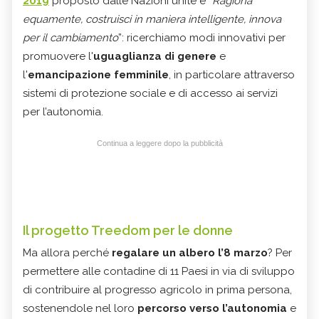
2019
proposto dalle Nazioni unite è “
Ragiona
equamente, costruisci in maniera intelligente, innova
per il cambiamento
”: ricerchiamo modi innovativi per
promuovere l'
uguaglianza di genere
e
l'
emancipazione femminile
, in particolare attraverso
sistemi di protezione sociale e di accesso ai servizi
per l’autonomia.
Continua a leggere dopo la pubblicità
Il progetto Treedom per le donne
Ma allora perché
regalare un albero l’8 marzo
? Per
permettere alle contadine di 11 Paesi in via di sviluppo
di contribuire al progresso agricolo in prima persona,
sostenendole nel loro
percorso verso l’autonomia
e