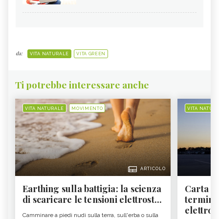
da:
VITA NATURALE
VITA GREEN
Ti potrebbe interessare anche
VITA NATURALE
MOVIMENTO
VITA NATUR
ARTICOLO
Earthing sulla battigia: la scienza
Carta d'
di scaricare le tensioni elettrost...
termine
elettron
Camminare a piedi nudi sulla terra, sull'erba o sulla