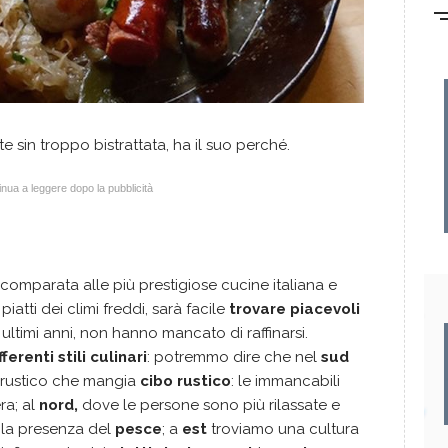
e sin troppo bistrattata, ha il suo perché.
nua a leggere dopo la pubblicità
mparata alle più prestigiose cucine italiana e
iatti dei climi freddi, sarà facile
trovare piacevoli
ultimi anni, non hanno mancato di raffinarsi.
fferenti stili culinari
: potremmo dire che nel
sud
 rustico che mangia
cibo rustico
: le immancabili
ra; al
nord,
dove le persone sono più rilassate e
 la presenza del
pesce
; a
est
troviamo una cultura