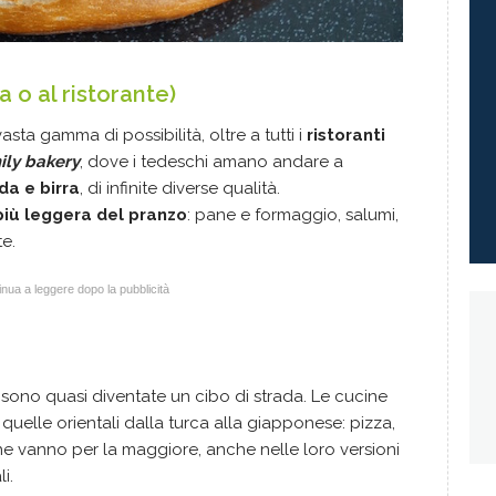
 o al ristorante)
ta gamma di possibilità, oltre a tutti i
ristoranti
ily bakery
, dove i tedeschi amano andare a
a e birra
, di infinite diverse qualità.
più leggera del pranzo
: pane e formaggio, salumi,
te.
nua a leggere dopo la pubblicità
sono quasi diventate un cibo di strada. Le cucine
 quelle orientali dalla turca alla giapponese: pizza,
he vanno per la maggiore, anche nelle loro versioni
i.