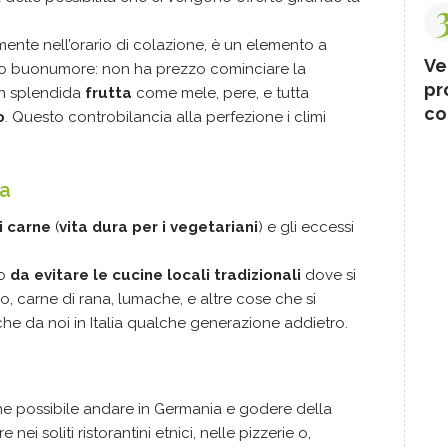
mente nell’orario di colazione, è un elemento a
Ve
tro buonumore: non ha prezzo cominciare la
pr
n splendida
frutta
come mele, pere, e tutta
co
o
. Questo controbilancia alla perfezione i climi
ia
i carne
(
vita dura per i vegetariani
) e gli eccessi
no
da evitare le cucine locali tradizionali
dove si
, carne di rana, lumache, e altre cose che si
e da noi in Italia qualche generazione addietro.
che possibile andare in Germania e godere della
nei soliti ristorantini etnici, nelle pizzerie o,