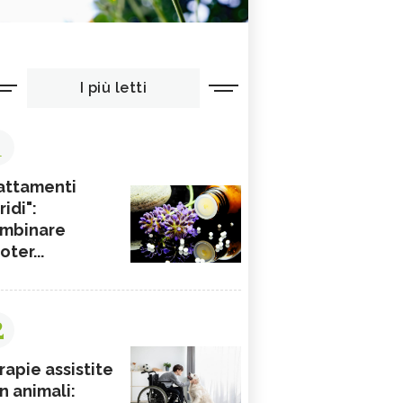
I più letti
1
attamenti
ridi":
mbinare
ioter...
2
rapie assistite
n animali: