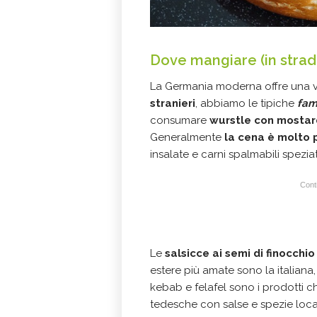
Dove mangiare (in strada
La Germania moderna offre una vas
stranieri
, abbiamo le tipiche
fam
consumare
wurstle con mostard
Generalmente
la cena è molto 
insalate e carni spalmabili spezia
Conti
Le
salsicce ai semi di finocchio
estere più amate sono la italiana,
kebab e felafel sono i prodotti c
tedesche con salse e spezie local