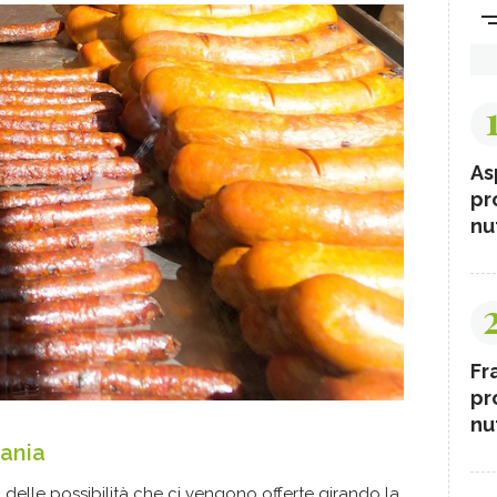
As
pr
nut
Fr
pr
nut
ania
delle possibilità che ci vengono offerte girando la