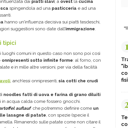
 influenzata dai
piatti slavi
; a
ovest
la
cucina
esca
spingendola ad una
pasticceria
e ad una
santi.
ma
hanno un'influenza decisiva sui piatti tesdeschi,
iori suggestioni sono date dall’
immigrazione
.
 tipici
: i luoghi comuni in questo caso non sono poi così
Tr
o
onnipresenti sotto infinite forme
: al forno, con
"ib
late e in mille altre versioni, per via della facilità
co
fis
cavoli
, anch’essi onnipresenti,
sia cotti che crudi
di
noodles fatti di uova e farina di grano diluiti
i in acqua calda come fossero gnocchi.
artoffel auflauf
: che potremmo definire come
un
lle lasagne di patate
, con spezie (specie il
Te
mella. Rimanendo sulle patate come non citare il
co