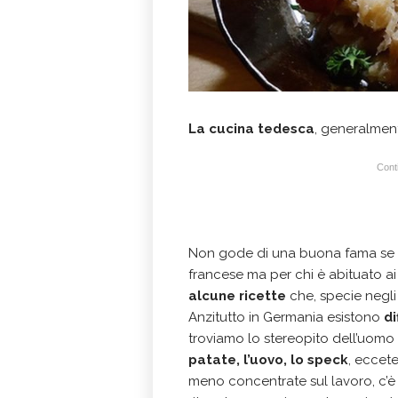
La cucina tedesca
, generalment
Conti
Non gode di una buona fama se co
francese ma per chi è abituato ai p
alcune ricette
che, specie negli 
Anzitutto in Germania esistono
di
troviamo lo stereopito dell’uomo
patate, l’uovo, lo speck
, eccete
meno concentrate sul lavoro, c’è