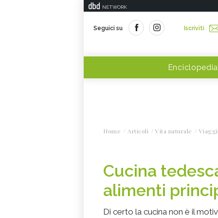
NETWORK
Seguici su
Iscriviti
Enciclopedia
Home
Articoli
Vita naturale
Viaggi
Cucina tedesca
alimenti princi
Di certo la cucina non è il motiv