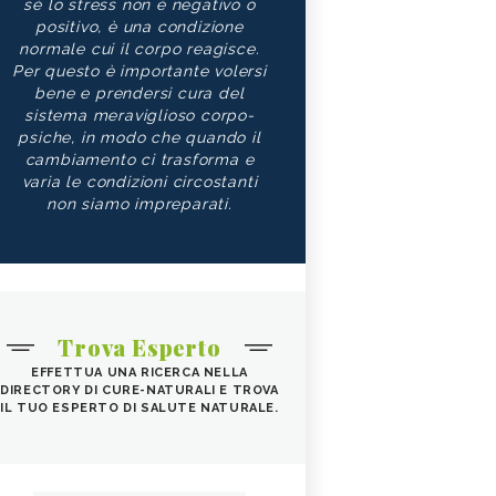
sé lo stress non è negativo o
positivo, è una condizione
normale cui il corpo reagisce.
Per questo è importante volersi
bene e prendersi cura del
sistema meraviglioso corpo-
psiche, in modo che quando il
cambiamento ci trasforma e
varia le condizioni circostanti
non siamo impreparati.
Trova Esperto
EFFETTUA UNA RICERCA NELLA
DIRECTORY DI CURE-NATURALI E TROVA
IL TUO ESPERTO DI SALUTE NATURALE.