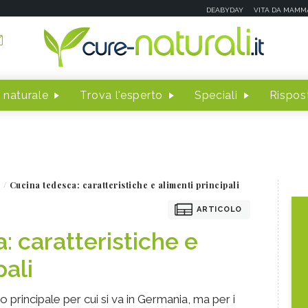
DEABYDAY
VITA DA MAMM
 naturale
Trova l'esperto
Speciali
Rispost
Cucina tedesca: caratteristiche e alimenti principali
ARTICOLO
: caratteristiche e
pali
o principale per cui si va in Germania, ma per i