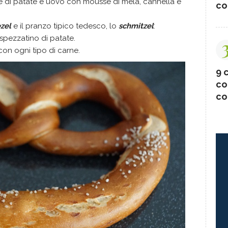
lce di patate e uovo con mousse di mela, cannella e
co
zel
e il pranzo tipico tedesco, lo
schmitzel
:
spezzatino di patate.
e con ogni tipo di carne.
9 c
co
co