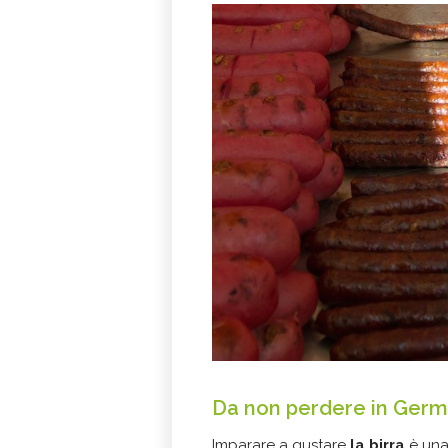
Da non perdere in Germ
Imparare a gustare
la birra
è una 