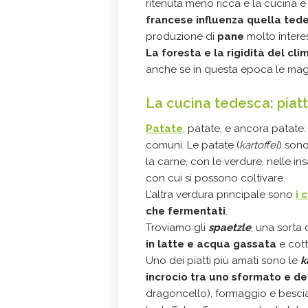
ritenuta meno ricca e la cucina è
francese influenza quella ted
produzione di
pane
molto interes
La foresta e la rigidità del cli
anche se in questa epoca le magg
La cucina tedesca: piatti
Patate
, patate, e ancora patate
comuni. Le patate (
kartoffel
) son
la carne, con le verdure, nelle insa
con cui si possono coltivare.
L’altra verdura principale sono
i 
che fermentati
.
Troviamo gli
spaetzle
, una sorta 
in latte e acqua gassata
e cott
Uno dei piatti più amati sono le
k
incrocio tra uno sformato e de
dragoncello), formaggio e bescia