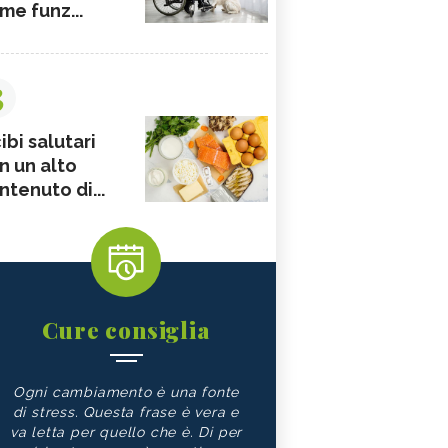
me funz...
3
ibi salutari
n un alto
ntenuto di...
Cure consiglia
Ogni cambiamento è una fonte
di stress. Questa frase è vera e
va letta per quello che è. Di per