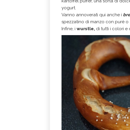
kartoffel puffer, una sorta di do
yogurt.
Vanno annoverati qui anche i
bre
spezzatino di manzo con purè o 
Infine, i
wurstle,
di tutti i colori 