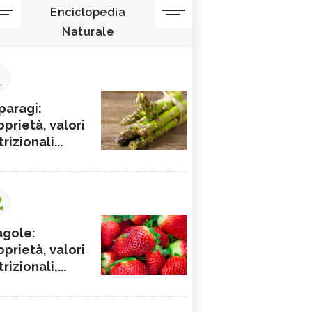
Enciclopedia
Naturale
1
paragi:
oprietà, valori
rizionali...
2
agole:
oprietà, valori
rizionali,...