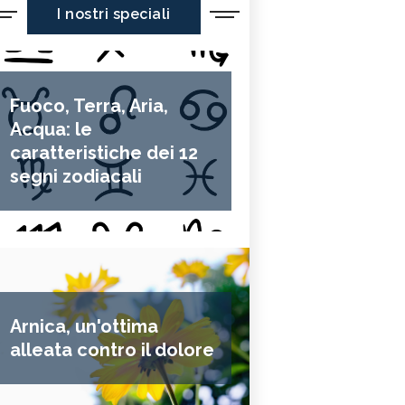
I nostri speciali
Fuoco, Terra, Aria,
Acqua: le
caratteristiche dei 12
segni zodiacali
Arnica, un'ottima
alleata contro il dolore