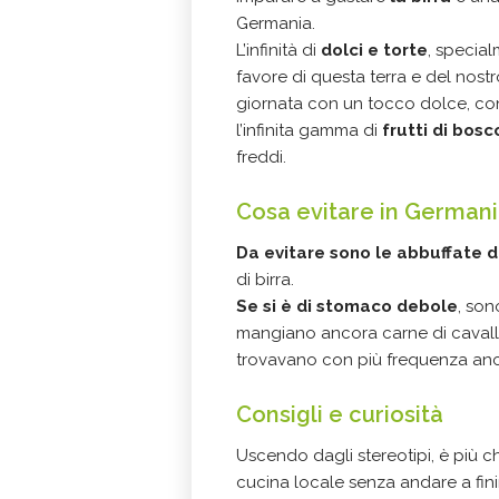
Germania.
L’infinità di
dolci e torte
, special
favore di questa terra e del nos
giornata con un tocco dolce, co
l’infinita gamma di
frutti di bosc
freddi.
Cosa evitare in German
Da evitare sono le abbuffate d
di birra.
Se si è di stomaco debole
, so
mangiano ancora carne di cavallo
trovavano con più frequenza anch
Consigli e curiosità
Uscendo dagli stereotipi, è più 
cucina locale senza andare a finire 