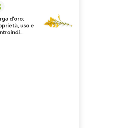
3
rga d'oro:
oprietà, uso e
ntroindi...