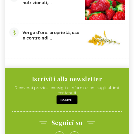
nutrizionali,...
3
Verga d'oro: proprietà, uso
e controindi...
Iscriviti alla newsletter
Riceverai preziosi consigli e informazioni sugli ultimi
contenuti
ISCRIVITI
Seguici su