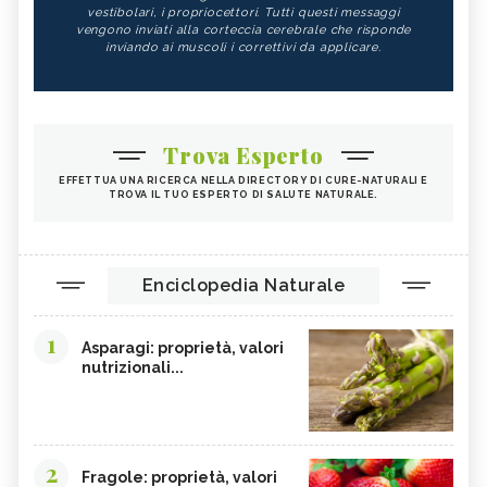
vestibolari, i propriocettori. Tutti questi messaggi
vengono inviati alla corteccia cerebrale che risponde
inviando ai muscoli i correttivi da applicare.
Trova Esperto
EFFETTUA UNA RICERCA NELLA DIRECTORY DI CURE-NATURALI E
TROVA IL TUO ESPERTO DI SALUTE NATURALE.
Enciclopedia Naturale
1
Asparagi: proprietà, valori
nutrizionali...
2
Fragole: proprietà, valori