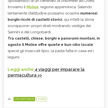
Spostandoci di un centinaio di chilometri ad Ovest
troviamo il
Molise
, regione appenninica. Salendo
lentamente d’altitudine possiamo scoprire
numerosi
borghi ricchi di castelli storici
, qui infatti la storia
sovrappone i propri strati mostrando vestigia dei
Sannini e dei Longobardi.
Tra castelli, chiese, borghi e panorami montani, in
agosto il Molise offre quiete e bun cibo locale
,
specie gli insaccati tipici, la pasta fatta in casa ed i
legumi.
Leggi anche
4 viaggi per imparare la
permacultura >>
da:
VITA NATURALE
VIAGGI