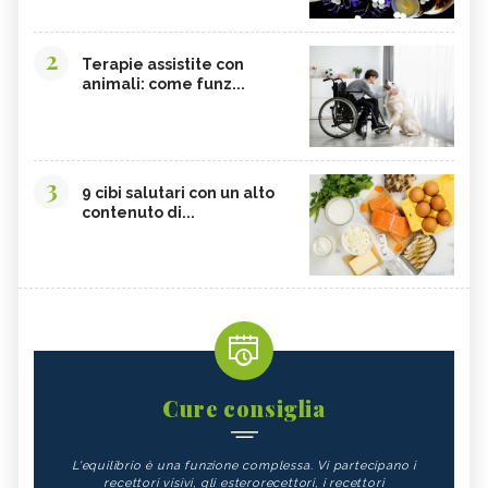
2
Terapie assistite con
animali: come funz...
3
9 cibi salutari con un alto
contenuto di...
Cure consiglia
L'equilibrio è una funzione complessa. Vi partecipano i
recettori visivi, gli esterorecettori, i recettori