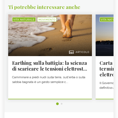
Ti potrebbe interessare anche
VITA NATURALE
MOVIMENTO
VITA NATUR
ARTICOLO
Earthing sulla battigia: la scienza
Carta d'
di scaricare le tensioni elettrost...
termine
elettron
Camminare a piedi nudi sulla terra, sull'erba o sulla
sabbia bagnata è un gesto semplice c...
Il Governo c
definitivo all