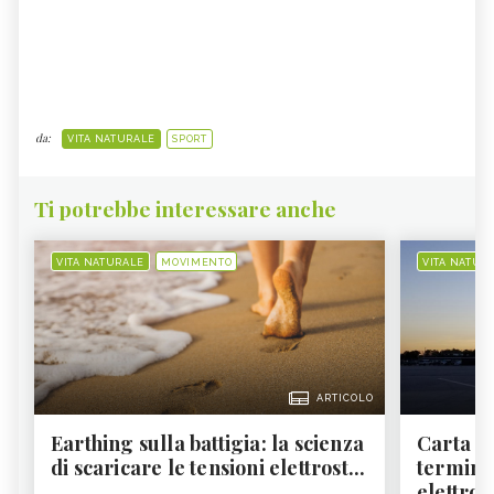
da:
VITA NATURALE
SPORT
Ti potrebbe interessare anche
VITA NATURALE
MOVIMENTO
VITA NATUR
ARTICOLO
Earthing sulla battigia: la scienza
Carta d'
di scaricare le tensioni elettrost...
termine
elettron