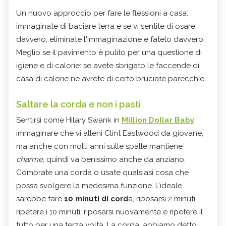
Un nuovo approccio per fare le flessioni a casa:
immaginate di baciare terra e se vi sentite di osare
davvero, eliminate l'immaginazione e fatelo davvero.
Meglio se il pavimento è pulito per una questione di
igiene e di calorie: se avete sbrigato le faccende di
casa di calorie ne avrete di certo bruciate parecchie.
Saltare la corda e non i pasti
Sentirsi come Hilary Swank in
Million Dollar Baby
,
immaginare che vi alleni Clint Eastwood da giovane,
ma anche con molti anni sulle spalle mantiene
charme
, quindi va benissimo anche da anziano.
Comprate una corda o usate qualsiasi cosa che
possa svolgere la medesima funzione. L’ideale
sarebbe fare
10 minuti di cord
a, riposarsi 2 minuti,
ripetere i 10 minuti, riposarsi nuovamente e ripetere il
tutto per una terza volta. La corda, abbiamo detto,