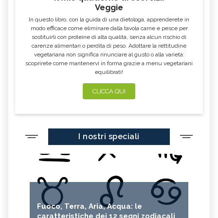
Veggie
In questo libro, con la guida di una dietologa, apprenderete in
modo efficace come eliminare dalla tavola carne e pesce per
sostituirli con proteine di alta qualità, senza alcun rischio di
carenze alimentari o perdita di peso. Adottare la rettitudine
vegetariana non significa rinunciare al gusto o alla varietà:
scoprirete come mantenervi in forma grazie a menu vegetariani
equilibrati!
CLICCA QUI
I nostri speciali
Fuoco, Terra, Aria, Acqua: le
caratteristiche dei 12 segni zodiacali