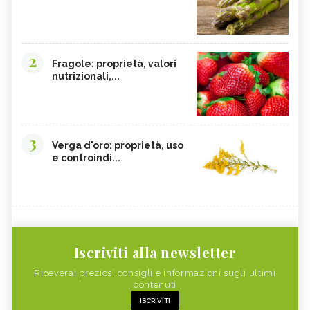
2
Fragole: proprietà, valori
nutrizionali,...
3
Verga d'oro: proprietà, uso
e controindi...
Iscriviti alla newsletter
Riceverai preziosi consigli e informazioni sugli ultimi
contenuti
ISCRIVITI