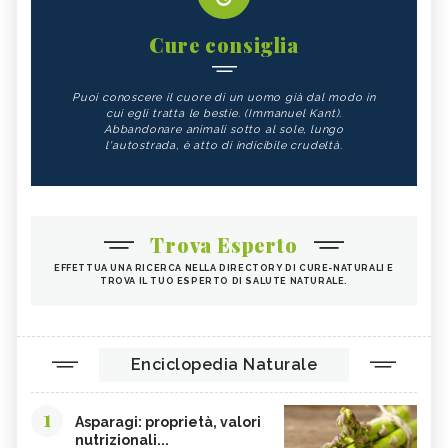
Cure consiglia
Puoi conoscere il cuore di un uomo già dal modo in
cui egli tratta le bestie. (Immanuel Kant).
Abbandonare animali sotto al sole, lungo
l'autostrada, è atto di indicibile crudeltà.
Trova Esperto
EFFETTUA UNA RICERCA NELLA DIRECTORY DI CURE-NATURALI E
TROVA IL TUO ESPERTO DI SALUTE NATURALE.
Enciclopedia Naturale
1
Asparagi: proprietà, valori
nutrizionali...