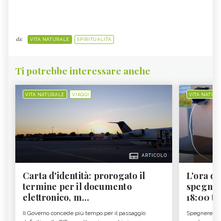
da:
VITA NATURALE
SPIRITUALITÀ
Ti potrebbe interessare anche
VITA NATURALE
VIAGGI
VITA NATUR
ARTICOLO
Carta d'identità: prorogato il
L'ora d'
termine per il documento
spegner
elettronico, m...
18:00 ti f
Il Governo concede più tempo per il passaggio
Spegnere lo 