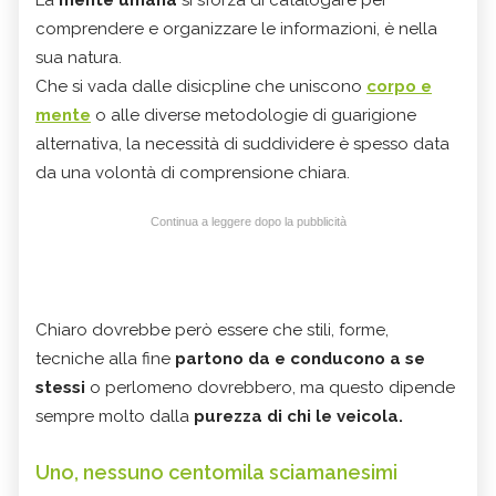
La
mente umana
si sforza di catalogare per
comprendere e organizzare le informazioni, è nella
sua natura.
Che si vada dalle disicpline che uniscono
corpo e
mente
o alle diverse metodologie di guarigione
alternativa, la necessità di suddividere è spesso data
da una volontà di comprensione chiara.
Continua a leggere dopo la pubblicità
Chiaro dovrebbe però essere che stili, forme,
tecniche alla fine
partono da e conducono a se
stessi
o perlomeno dovrebbero, ma questo dipende
sempre molto dalla
purezza di chi le veicola.
Uno, nessuno centomila sciamanesimi