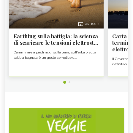
ARTICOLO
Earthing sulla battigia: la scienza
Carta d'
di scaricare le tensioni elettrost...
termine
elettron
Camminare a piedi nudi sulla terra, sull'erba o sulla
sabbia bagnata è un gesto semplice c...
Il Governo c
definitivo all