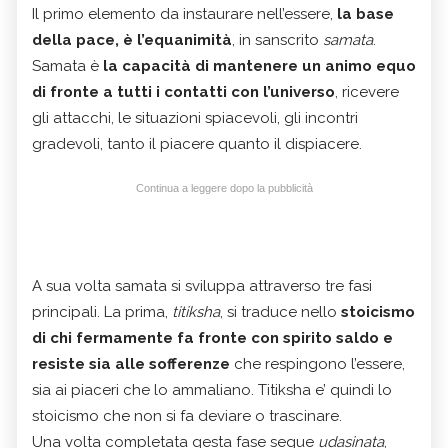
Il primo elemento da instaurare nell’essere,
la base
della pace, è l’equanimità
, in sanscrito
samata
.
Samata è
la capacità di mantenere un animo equo
di fronte a tutti i contatti con l’universo
, ricevere
gli attacchi, le situazioni spiacevoli, gli incontri
gradevoli, tanto il piacere quanto il dispiacere.
Continua a leggere dopo la pubblicità
A sua volta samata si sviluppa attraverso tre fasi
principali. La prima,
titiksha
, si traduce nello
stoicismo
di chi fermamente fa fronte con spirito saldo e
resiste sia alle sofferenze
che respingono l’essere,
sia ai piaceri che lo ammaliano. Titiksha e’ quindi lo
stoicismo che non si fa deviare o trascinare.
Una volta completata qesta fase segue
udasinata
,