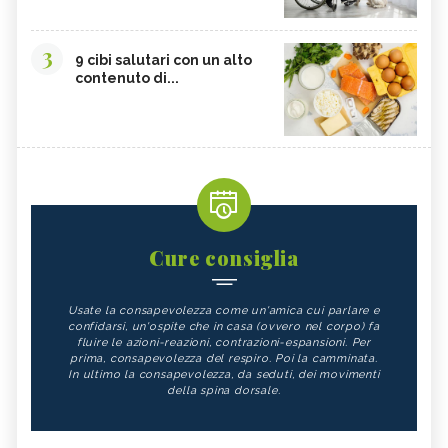
3
9 cibi salutari con un alto
contenuto di...
Cure consiglia
Usate la consapevolezza come un'amica cui parlare e
confidarsi, un'ospite che in casa (ovvero nel corpo) fa
fluire le azioni-reazioni, contrazioni-espansioni. Per
prima, consapevolezza del respiro. Poi la camminata.
In ultimo la consapevolezza, da seduti, dei movimenti
della spina dorsale.