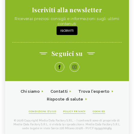
Iscriviti alla newsletter
Riceverai preziosi consigli e informazioni sugli ultimi
contenuti
ISCRIVITI
Seguici su
Chi siamo
Contatti
Trova l'esperto
Risposte di salute
CONDIZIONI D'USO
POLICY PRIVACY
COOKIES
© 2026 Copyright Media Data Factory S.R.L. - I contenuti sono di proprietà di
Media Data Factory S.R.L, è vietata la riproduzione. Media Data Factory S.R.L.
sede legale in viale Sarca 226 Milano 20126 - PI/CF 09595010969