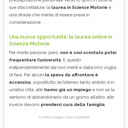
predisposizione personale verso lo sport in tutte le
sue sfaccettature, la
laurea in Scienze Motorie
è
una strada che merita di essere presa in
considerazione.
Una nuova opportunità: la laurea online in
Scienze Motorie
Per molte persone, però,
non è così scontato poter
frequentare l’università
. E questo
indipendentemente dai loro meriti e dalla loro voglia
di fare. Per alcuni
la spesa da affrontare è
eccessiva
, soprattutto se l’ateneo tanto ambito è in
un’altra città; altri
hanno già un impiego
e non se la
sentono di abbandonarlo da un giorno all’altro; altri
invece devono
prendersi cura della famiglia
.
Continua a leggere dopo la pubblicità