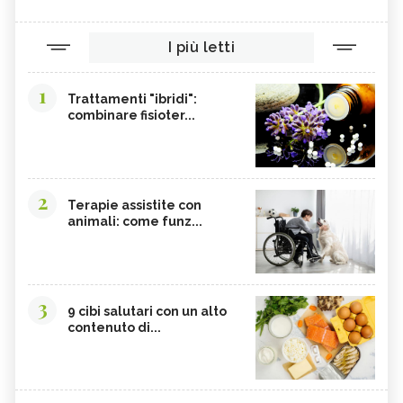
I più letti
1
Trattamenti "ibridi":
combinare fisioter...
2
Terapie assistite con
animali: come funz...
3
9 cibi salutari con un alto
contenuto di...