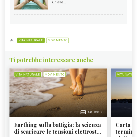
un'alle...
da:
VITA NATURALE
MOVIMENTO
Ti potrebbe interessare anche
VITA NATURALE
MOVIMENTO
VITA NATUR
ARTICOLO
Earthing sulla battigia: la scienza
Carta d'
di scaricare le tensioni elettrost...
termine