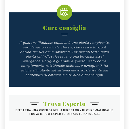
Cure consiglia
Il guaranà (Paullinia cupana) è una pianta rampicante,
spontanea o coltivata che sia, che cresce lungo il
bacino del Rio delle Amazzoni. Dai piccoli frutti della
pianta gli Indios ricavavano una bevanda assai
energetica e oggi il guaranà è spesso usato come
complemento nutrizionale nelle cure dimagranti. Ha
azione stimolante sul sistema nervoso, derivante dal
contenuto di caffeina e altri alcaloidi analoghi.
Trova Esperto
EFFETTUA UNA RICERCA NELLA DIRECTORY DI CURE-NATURALI E
TROVA IL TUO ESPERTO DI SALUTE NATURALE.