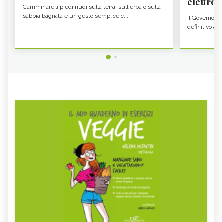
elettron
Camminare a piedi nudi sulla terra, sull'erba o sulla
sabbia bagnata è un gesto semplice c...
Il Governo c
definitivo all