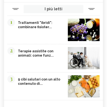
I più letti
1
Trattamenti "ibridi":
combinare fisioter...
2
Terapie assistite con
animali: come funz...
3
9 cibi salutari con un alto
contenuto di...