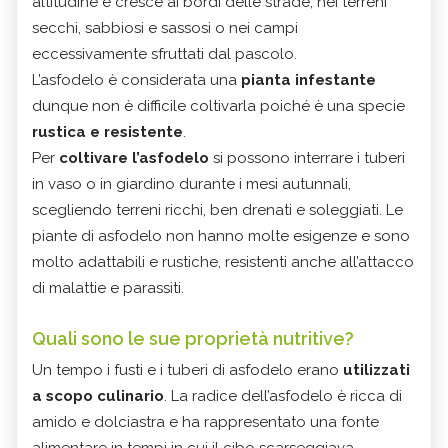
altitudine e cresce ai bordi delle strade, nei terreni
secchi, sabbiosi e sassosi o nei campi
eccessivamente sfruttati dal pascolo.
L’asfodelo è considerata una
pianta infestante
dunque non è difficile coltivarla poiché è una specie
rustica e resistente
.
Per
coltivare l’asfodelo
si possono interrare i tuberi
in vaso o in giardino durante i mesi autunnali,
scegliendo terreni ricchi, ben drenati e soleggiati. Le
piante di asfodelo non hanno molte esigenze e sono
molto adattabili e rustiche, resistenti anche all’attacco
di malattie e parassiti.
Quali sono le sue proprietà nutritive?
Un tempo i fusti e i tuberi di asfodelo erano
utilizzati
a scopo culinario
. La radice dell’asfodelo è ricca di
amido e dolciastra e ha rappresentato una fonte