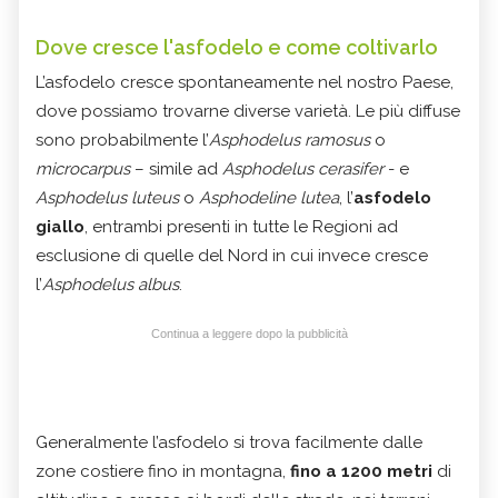
Dove cresce l'asfodelo e come coltivarlo
L’asfodelo cresce spontaneamente nel nostro Paese,
dove possiamo trovarne diverse varietà. Le più diffuse
sono probabilmente l’
Asphodelus ramosus
o
microcarpus
– simile ad
Asphodelus cerasifer
- e
Asphodelus luteus
o
Asphodeline lutea
, l’
asfodelo
giallo
, entrambi presenti in tutte le Regioni ad
esclusione di quelle del Nord in cui invece cresce
l’
Asphodelus albus
.
Continua a leggere dopo la pubblicità
Generalmente l’asfodelo si trova facilmente dalle
zone costiere fino in montagna,
fino a 1200 metri
di