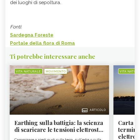
dei luoghi di sepoltura.
Fonti
:
Sardegna Foreste
Portale della flora di Roma
Ti potrebbe interessare anche
VITA NATURALE
MOVIMENTO
VITA NATUR
ARTICOLO
Earthing sulla battigia: la scienza
Carta d'
di scaricare le tensioni elettrost...
termine
elettron
Camminare a piedi nudi sulla terra, sull'erba o sulla