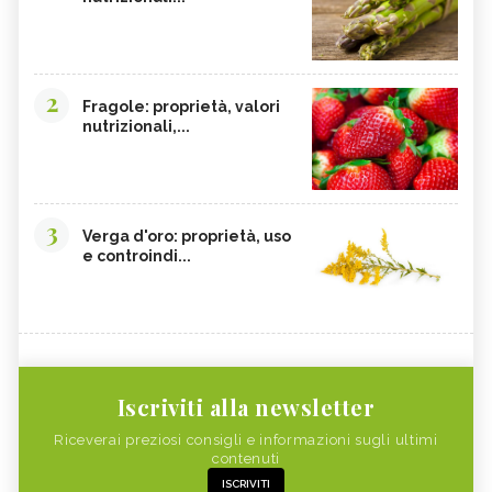
2
Fragole: proprietà, valori
nutrizionali,...
3
Verga d'oro: proprietà, uso
e controindi...
Iscriviti alla newsletter
Riceverai preziosi consigli e informazioni sugli ultimi
contenuti
ISCRIVITI