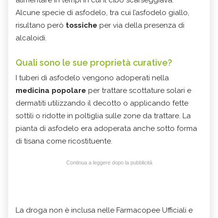
alimentare in tempi in cui il cibo scarseggiava.
Alcune specie di asfodelo, tra cui l’asfodelo giallo,
risultano però
tossiche
per via della presenza di
alcaloidi.
Quali sono le sue proprietà curative?
I tuberi di asfodelo vengono adoperati nella
medicina popolare
per trattare scottature solari e
dermatiti utilizzando il decotto o applicando fette
sottili o ridotte in poltiglia sulle zone da trattare. La
pianta di asfodelo era adoperata anche sotto forma
di tisana come ricostituente.
Continua a leggere dopo la pubblicità
La droga non è inclusa nelle Farmacopee Ufficiali e