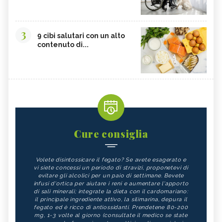
3
9 cibi salutari con un alto
contenuto di...
Cure consiglia
Volete disintossicare il fegato? Se avete esagerato e
vi siete concessi un periodo di stravizi, proponetevi di
evitare gli alcolici per un paio di settimane. Bevete
infusi d'ortica per aiutare i reni e aumentare l'apporto
di sali minerali; integrate la dieta con il cardomariano:
il principale ingrediente attivo, la silimarina, depura il
fegato ed è ricco di antiossidanti. Prendetene 80-200
mg, 1-3 volte al giorno (consultate il medico se state