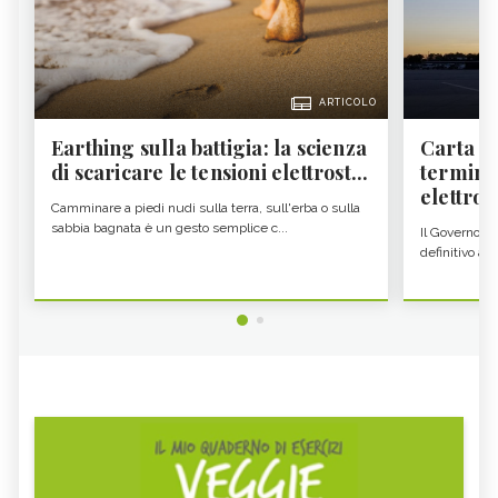
ARTICOLO
Earthing sulla battigia: la scienza
Carta d'
di scaricare le tensioni elettrost...
termine
elettron
Camminare a piedi nudi sulla terra, sull'erba o sulla
sabbia bagnata è un gesto semplice c...
Il Governo c
definitivo all