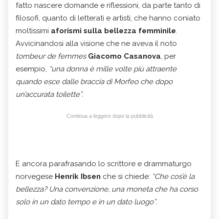
fatto nascere domande e riflessioni, da parte tanto di
filosofi, quanto di letterati e artisti, che hanno coniato
moltissimi
aforismi sulla bellezza femminile
.
Avvicinandosi alla visione che ne aveva il noto
tombeur de femmes
Giacomo Casanova
, per
esempio,
“una donna è mille volte più attraente
quando esce dalle braccia di Morfeo che dopo
un’accurata toilette”.
Continua a leggere dopo la pubblicità
E ancora parafrasando lo scrittore e drammaturgo
norvegese
Henrik Ibsen
che si chiede:
“Che cos’è la
bellezza? Una convenzione, una moneta che ha corso
solo in un dato tempo e in un dato luogo”.