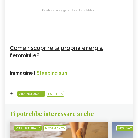
Continua a leggere dopo la pubblicità
Come riscoprire la propria energia
femminile?
Immagine |
Sleeping sun
da:
VITA NATURALE
ESTETICA
Ti potrebbe interessare anche
VITA NATURALE
MOVIMENTO
VITA NATUR