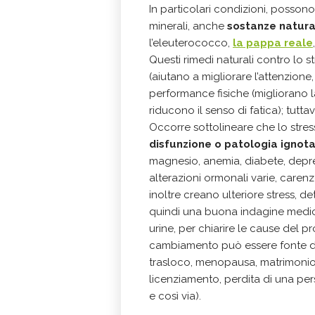
In particolari condizioni, possono r
minerali, anche
sostanze natura
l’eleuterococco,
la pappa reale
Questi rimedi naturali contro lo st
(aiutano a migliorare l’attenzione
performance fisiche (migliorano 
riducono il senso di fatica); tutta
Occorre sottolineare che lo stre
disfunzione o patologia ignot
magnesio, anemia, diabete, depre
alterazioni ormonali varie, carenz
inoltre creano ulteriore stress, 
quindi una buona indagine medi
urine, per chiarire le cause del 
cambiamento può essere fonte di 
trasloco, menopausa, matrimonio,
licenziamento, perdita di una pers
e così via).