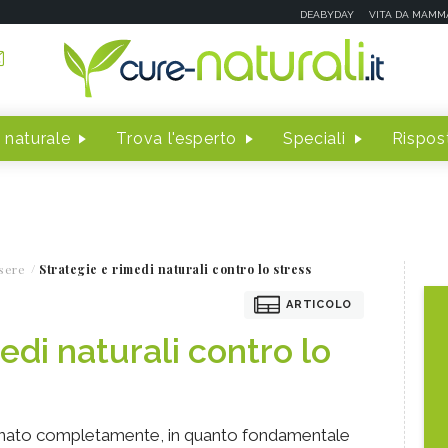
DEABYDAY
VITA DA MAMM
 naturale
Trova l'esperto
Speciali
Rispost
sere
Strategie e rimedi naturali contro lo stress
ARTICOLO
edi naturali contro lo
minato completamente, in quanto fondamentale