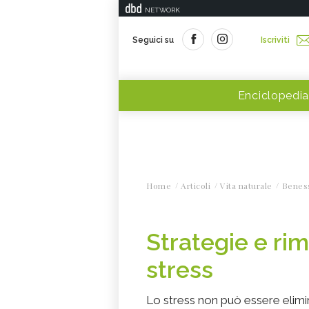
NETWORK
Seguici su
Iscriviti
Enciclopedia
Home
Articoli
Vita naturale
Benes
Strategie e rim
stress
Lo stress non può essere eli