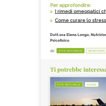
Per approfondire:
>
I rimedi omeopatici c
>
Come curare lo stress 
Dott.ssa Elena Longo, Nutrizio
Psicofisico
da:
VITA NATURALE
BENESSERE
Ti potrebbe interess
VITA NATURALE
VIAGGI