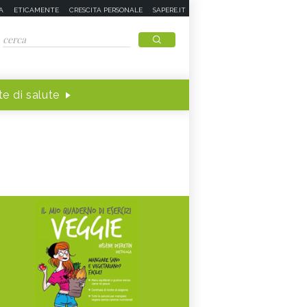
A
ETICAMENTE
CRESCITA PERSONALE
SAPERE.IT
e di salute