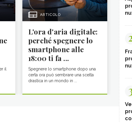
pr
nut
ARTICOLO
L'ora d'aria digitale:
ne
perché spegnere lo
smartphone alle
Fr
18:00 ti fa ...
pr
nut
r il
Spegnere lo smartphone dopo una
certa ora può sembrare una scelta
drastica in un mondo in ...
Ve
pr
co