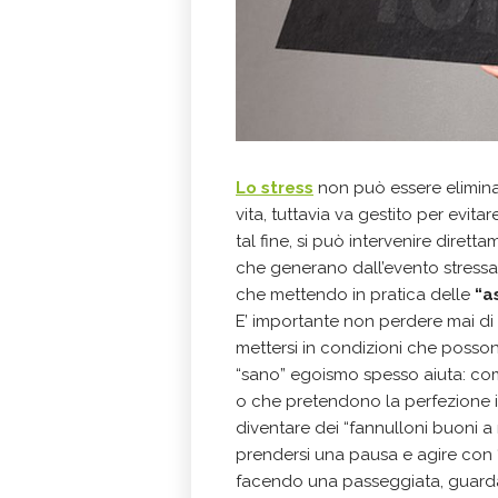
Lo stress
non può essere elimin
vita, tuttavia va gestito per evit
tal fine, si può intervenire dirett
che generano dall’evento stressan
che mettendo in pratica delle
“a
E’ importante non perdere mai di v
mettersi in condizioni che posso
“sano” egoismo spesso aiuta: com
o che pretendono la perfezione i
diventare dei “fannulloni buoni a 
prendersi una pausa e agire con 
facendo una passeggiata, guardand