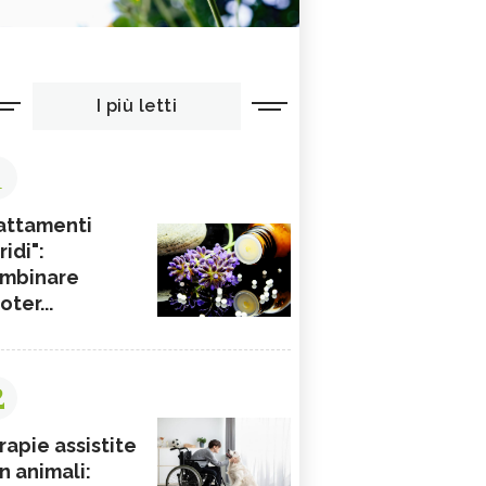
I più letti
1
attamenti
ridi":
mbinare
ioter...
2
rapie assistite
n animali: