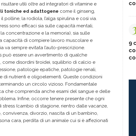
co
isultare utili oltre ad integratori di vitamine e
li toniche ed adattogene
come il ginseng,
, il polline, la rodiola, l’alga spirulina e così via.
ress sono efficaci sia sulle capacità mentali,
, la concentrazione e la memoria), sia sulle
la capacità di compiere lavoro muscolare e
9 c
via va sempre evitata l’auto-prescrizione.
co
ss può essere un avvertimento di qualche
co
a
, come disordini tiroidei, squilibrio di calcio e
ssione, patologie epatiche, patologie renali,
e di nutrienti e oligoelementi. Queste condizioni
determinando un circolo vizioso. Fondamentale
ca che comprenda anche esami del sangue e delle
problema. Infine, occorre tenere presente che ogni
stress (cambio di stagione, rientro dalle vacanze,
 convivenza, divorzio, nascita di un bambino,
ona cara, perdita di un animale cui si è affezionati