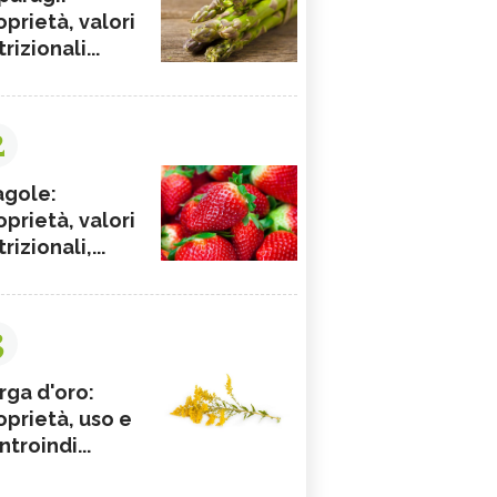
oprietà, valori
rizionali...
2
agole:
oprietà, valori
rizionali,...
3
rga d'oro:
oprietà, uso e
ntroindi...