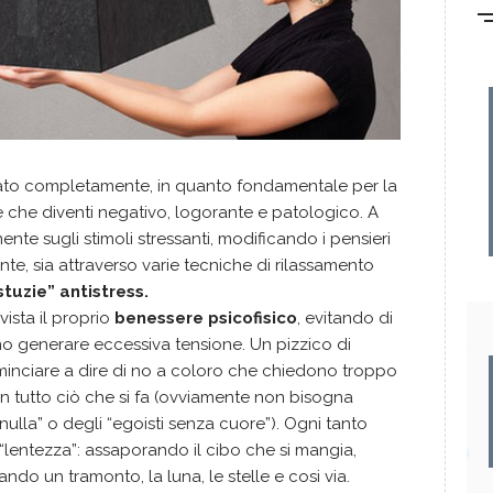
ato completamente, in quanto fondamentale per la
are che diventi negativo, logorante e patologico. A
amente sugli stimoli stressanti, modificando i pensieri
te, sia attraverso varie tecniche di rilassamento
stuzie” antistress.
ista il proprio
benessere psicofisico
, evitando di
no generare eccessiva tensione. Un pizzico di
inciare a dire di no a coloro che chiedono troppo
n tutto ciò che si fa (ovviamente non bisogna
nulla” o degli “egoisti senza cuore”). Ogni tanto
“lentezza”: assaporando il cibo che si mangia,
o un tramonto, la luna, le stelle e cosi via.