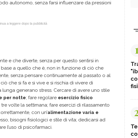
odo autonomo, senza farsi influenzare da pressioni
nua a leggere dopo la pubblicità
te e che diverte, senza per questo sentirsi in
Tr
n base a quello che è, non in funzione di ciò che
"ib
ente, senza pensare continuamente al passato o al
co
iò che si fa e si vive e si rischia di vivere di
fis
la lunga generano stress. Cercare di avere uno stile
e per notte
; fare regolare
esercizio fisico
tre volte la settimana; fare esercizi di rilassamento
 correttamente, con un’
alimentazione varia e
sso, bisogni fisiologici e stile di vita; dedicarsi ad
Te
are l’uso di psicofarmaci.
co