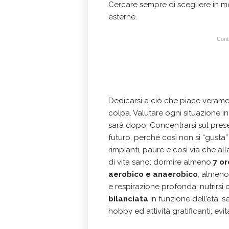
Cercare sempre di scegliere in m
esterne.
Conti
Dedicarsi a ciò che piace veramen
colpa. Valutare ogni situazione i
sarà dopo. Concentrarsi sul pres
futuro, perché così non si “gusta” c
rimpianti, paure e così via che al
di vita sano: dormire almeno
7 or
aerobico e anaerobico
, almeno 
e respirazione profonda; nutrirsi
bilanciata
in funzione dell’età, se
hobby ed attività gratificanti; evit