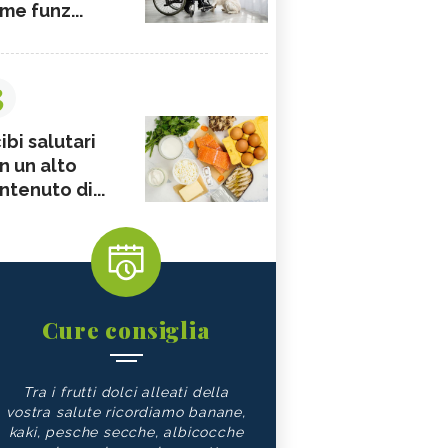
me funz...
3
ibi salutari
n un alto
ntenuto di...
Cure consiglia
Tra i frutti dolci alleati della
vostra salute ricordiamo banane,
kaki, pesche secche, albicocche