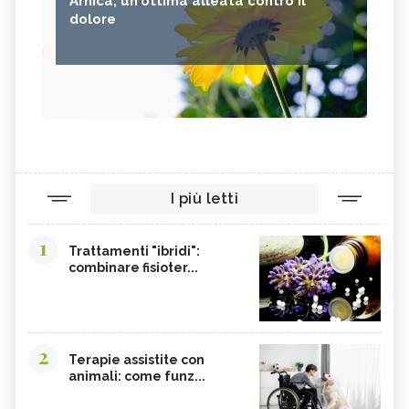
Arnica, un'ottima alleata contro il
dolore
I più letti
1
Trattamenti "ibridi":
combinare fisioter...
2
Terapie assistite con
animali: come funz...