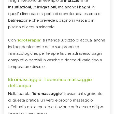
fanghi. Ne sono un esempio le
inalazioni
, le
insufflazioni
, le
irrigazioni
, ma anche i
bagni
. In
quest’ultimo caso si parla di crenoterapia esterna o
balneazione che prevede il bagno in vasca o in
piscina di acqua minerale.
Con “
idroterapia
” si intende l’utilizzo di acqua, anche
indipendentemente dalle sue proprietà
farmacologiche, per terapie fisiche attraverso bagni
completi o parziali in vasche o docce di vario tipo a
temperature diverse.
Idromassaggio: il benefico massaggio
dell’acqua
Nella parola “
idromassaggio
” troviamo il significato
di questa pratica: un vero e proprio massaggio
effettuato dall’acqua la cui azione può essere di tipo
termico o meccanico.