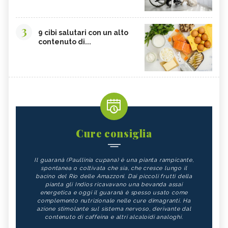
3
9 cibi salutari con un alto
contenuto di...
Cure consiglia
Il guaranà (Paullinia cupana) è una pianta rampicante,
spontanea o coltivata che sia, che cresce lungo il
bacino del Rio delle Amazzoni. Dai piccoli frutti della
pianta gli Indios ricavavano una bevanda assai
energetica e oggi il guaranà è spesso usato come
complemento nutrizionale nelle cure dimagranti. Ha
azione stimolante sul sistema nervoso, derivante dal
contenuto di caffeina e altri alcaloidi analoghi.