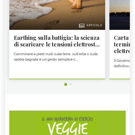
ARTICOLO
Earthing sulla battigia: la scienza
Carta d'
di scaricare le tensioni elettrost...
termine
elettron
Camminare a piedi nudi sulla terra, sull'erba o sulla
sabbia bagnata è un gesto semplice c...
Il Governo c
definitivo all