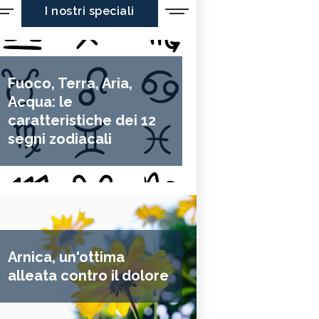
I nostri speciali
Fuoco, Terra, Aria,
Acqua: le
caratteristiche dei 12
segni zodiacali
Arnica, un'ottima
alleata contro il dolore