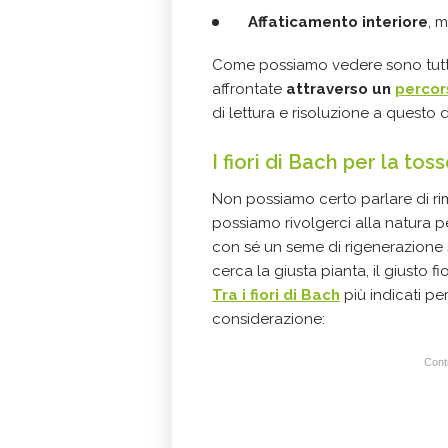
Affaticamento interiore
, 
Come possiamo vedere sono tutte
affrontate
attraverso un
percor
di lettura e risoluzione a questo d
I fiori di Bach per la to
Non possiamo certo parlare di rim
possiamo rivolgerci alla natura 
con sé un seme di rigenerazione 
cerca la giusta pianta, il giusto fio
Tra i fiori di Bach
più indicati pe
considerazione:
Conti