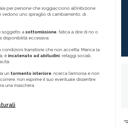
nale per persone che soggiacciono all’inibizione
n vedono uno spiraglio di cambiamento, di
 è soggetto a
sottomissione
, fatica a dire di no o
disponibilità eccessiva.
in condizioni transitorie che non accetta. Manca la
à, è
incatenato ad abitudini
, retaggi sociali,
acità.
 da un
tormento interiore
, ricerca l’armonia e non
a correre, non esprime il suo eventuale dissentire.
tra una maschera.
turali