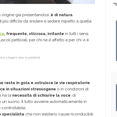
a origine già presentandosi:
è di natura
 più difficile da snidare e sedare rispetto a quella
ca
, frequente, stizzosa, irritante
in tutti i sensi,
coli pettorali, per chi ne è affetto e per chi vi è
nua a leggere dopo la pubblicità
 resta in gola e ostruisce le vie respiratorie
,
sce in situazioni stressogene
o in condizioni di
si ha la
necessità di schiarire la voce
, di
rso un suono. Il tutto avviene automaticamente in
 controllabile.
o specialista
che non esistano cause riconducibili