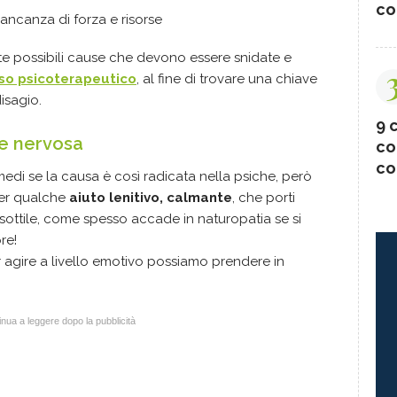
co
mancanza di forza e risorse
 possibili cause che devono essere snidate e
so psicoterapeutico
, al fine di trovare una chiave
isagio.
9 c
sse nervosa
co
co
edi se la causa è così radicata nella psiche, però
per qualche
aiuto lenitivo, calmante
, che porti
sottile, come spesso accade in naturopatia se si
re!
r agire a livello emotivo possiamo prendere in
nua a leggere dopo la pubblicità