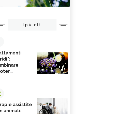
I più letti
1
attamenti
ridi":
mbinare
ioter...
2
rapie assistite
n animali: