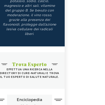
potassio, sodio, calcio,
magnesio e altri sali, vitamine
del gruppo B. Se bevuto con
moderazione, il vino rosso,
grazie alla presenza dei
flavonoidi, protegge dall’azione
lesiva cellulare dei radicali
liberi.
Trova Esperto
EFFETTUA UNA RICERCA NELLA
DIRECTORY DI CURE-NATURALI E TROVA
IL TUO ESPERTO DI SALUTE NATURALE.
Enciclopedia