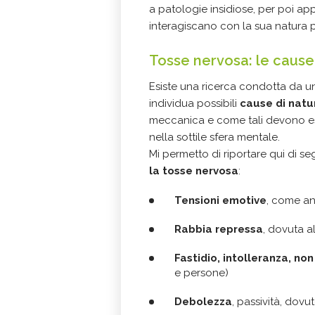
a patologie insidiose, per poi ap
interagiscano con la sua natura 
Tosse nervosa: le cause
Esiste una ricerca condotta da u
individua possibili
cause di natu
meccanica e come tali devono ess
nella sottile sfera mentale.
Mi permetto di riportare qui di se
la tosse nervosa
:
Tensioni emotive
, come ans
Rabbia
repressa
, dovuta al
Fastidio, intolleranza, no
e persone)
Debolezza
, passività, dovu