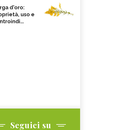
rga d'oro:
oprietà, uso e
ntroindi...
Seguici su