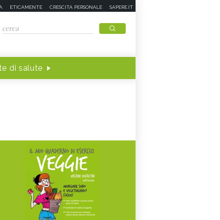
A
ETICAMENTE
CRESCITA PERSONALE
SAPERE.IT
e di salute