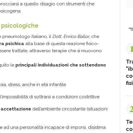
procciarsi a questo disagio con strumenti che
psicogena.
 psicologiche
n pneumologo italiano, il
Dott. Enrico Ballor
, che
ra psichica
alla base di questa reazione fisico-
ere trattate, attraverso terapie che si muovono
Tr
guito le
principali individuazioni che sottendono
"ib
co
fis
ia, stress, anche in età infantile
l’impossibilità di sottrarsi a condizioni costrittive
n accettazione
dell’ambiente circostante (situazioni
Te
te ad una personalità incapace di imporsi, disistima
co