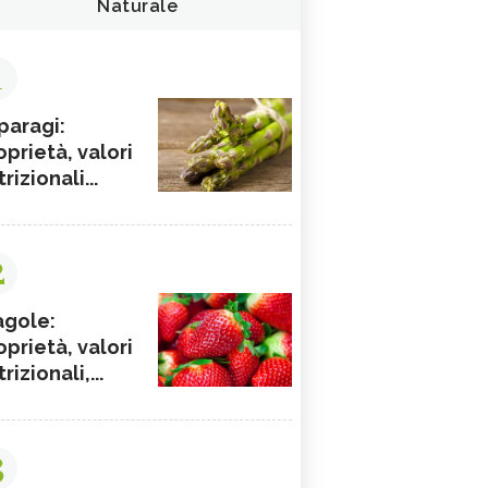
Naturale
1
paragi:
oprietà, valori
rizionali...
2
agole:
oprietà, valori
rizionali,...
3