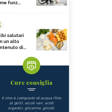
me funz...
3
ibi salutari
n un alto
ntenuto di...
Cure consiglia
Il vino è composto di acqua (fino
al 90%), alcoli vari, acidi
organici, glicerina, glicidi,