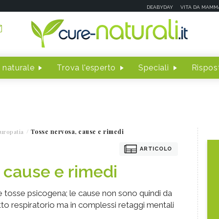
DEABYDAY
VITA DA MAMM
 naturale
Trova l'esperto
Speciali
Rispost
uropatia
Tosse nervosa, cause e rimedi
ARTICOLO
 cause e rimedi
 tosse psicogena; le cause non sono quindi da
tratto respiratorio ma in complessi retaggi mentali