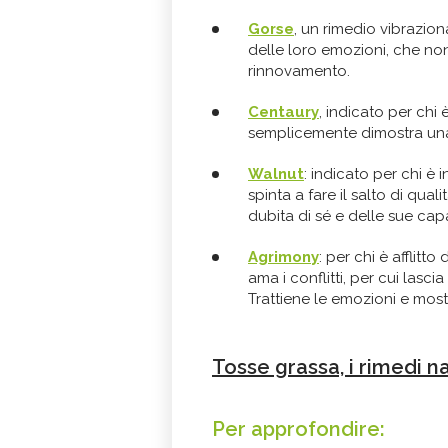
Gorse
, un rimedio vibrazio
delle loro emozioni, che no
rinnovamento.
Centaury
, indicato per chi
semplicemente dimostra una 
Walnut
: indicato per chi è 
spinta a fare il salto di qualit
dubita di sé e delle sue cap
Agrimony
: per chi è afflitto
ama i conflitti, per cui lasci
Trattiene le emozioni e mos
Tosse grassa, i rimedi na
Per approfondire: