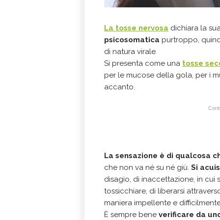
La tosse nervosa
dichiara la su
psicosomatica
purtroppo, quindi
di natura virale.
Si presenta come una
tosse sec
per le mucose della gola, per i mus
accanto.
Conti
La sensazione è di qualcosa che
che non va né su né giù.
Si acui
disagio, di inaccettazione, in cui 
tossicchiare, di liberarsi attrave
maniera impellente e difficilmente
È sempre bene
verificare da un