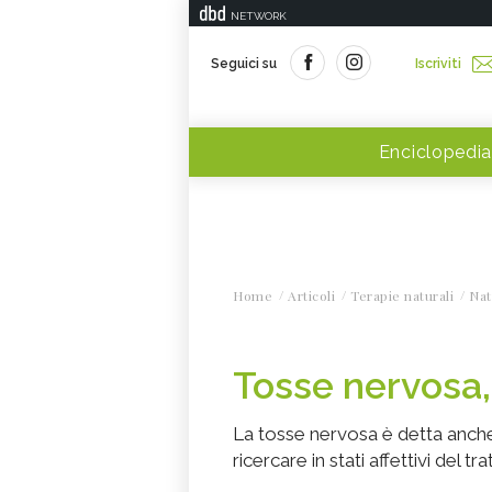
NETWORK
Seguici su
Iscriviti
Enciclopedia
Home
Articoli
Terapie naturali
Nat
Tosse nervosa,
La tosse nervosa è detta anche
ricercare in stati affettivi del 