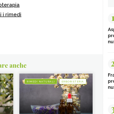
oterapia
i i rimedi
As
pr
nut
are anche
Fr
pr
RIMEDI NATURALI
ERBORISTERIA
nut