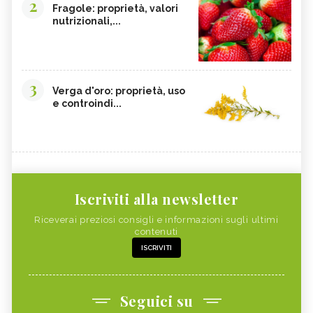
2
Fragole: proprietà, valori
nutrizionali,...
3
Verga d'oro: proprietà, uso
e controindi...
Iscriviti alla newsletter
Riceverai preziosi consigli e informazioni sugli ultimi
contenuti
ISCRIVITI
Seguici su