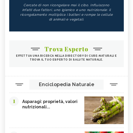
Cercate di non ricongelare mai il cibo. Influiscono
infatti due fattori, uno igienico e uno nutrizionale: il
ricongelamento moltiplica i batteri e rompe le cellule
di animali e vegetali.
Trova Esperto
EFFETTUA UNA RICERCA NELLA DIRECTORY DI CURE-NATURALI E
TROVA IL TUO ESPERTO DI SALUTE NATURALE.
Enciclopedia Naturale
1
Asparagi: proprietà, valori
nutrizionali...