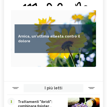
Arnica, un'ottima alleata contro il
dolore
I più letti
1
Trattamenti "ibridi":
combinare fisioter...