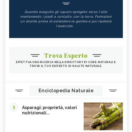
Quando eseguite gli squats spingete verso l'alto
mantenendo i piedi a contatto con la terra. Fermatevi
un istante prima di estendere le gambe e poi ripetete
l'esercizio.
Trova Esperto
EFFETTUA UNA RICERCA NELLA DIRECTORY DI CURE-NATURALI E
TROVA IL TUO ESPERTO DI SALUTE NATURALE.
Enciclopedia Naturale
1
Asparagi: proprietà, valori
nutrizionali...