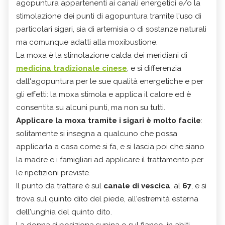
agopuntura appartenenti ai canali energetici e/o la
stimolazione dei punti di agopuntura tramite l'uso di
particolari sigari, sia di artemisia o di sostanze naturali
ma comunque adatti alla moxibustione.
La moxa è la stimolazione calda dei meridiani di
medicina tradizionale cinese
, e si differenzia
dall'agopuntura per le sue qualità energetiche e per
gli effetti: la moxa stimola e applica il calore ed è
consentita su alcuni punti, ma non su tutti.
Applicare la moxa tramite i sigari è molto facile
:
solitamente si insegna a qualcuno che possa
applicarla a casa come si fa, e si lascia poi che siano
la madre e i famigliari ad applicare il trattamento per
le ripetizioni previste.
Il punto da trattare è sul
canale di vescica
, al
67
, e si
trova sul quinto dito del piede, all'estremità esterna
dell'unghia del quinto dito.
La donna si posiziona supina o sul fianco, in abiti