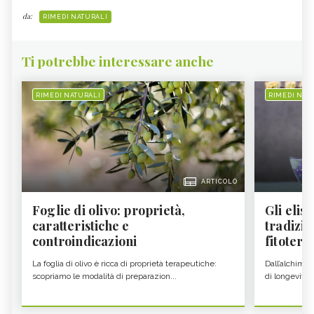
da:
RIMEDI NATURALI
Ti potrebbe interessare anche
RIMEDI NATURALI
RIMEDI NAT
ARTICOLO
Foglie di olivo: proprietà,
Gli elisi
caratteristiche e
tradizio
controindicazioni
fitoter...
La foglia di olivo è ricca di proprietà terapeutiche:
Dall’alchimia
scopriamo le modalità di preparazion...
di longevità 