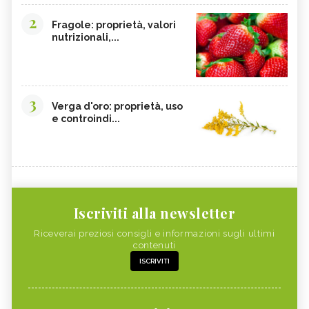
2
Fragole: proprietà, valori
nutrizionali,...
3
Verga d'oro: proprietà, uso
e controindi...
Iscriviti alla newsletter
Riceverai preziosi consigli e informazioni sugli ultimi
contenuti
ISCRIVITI