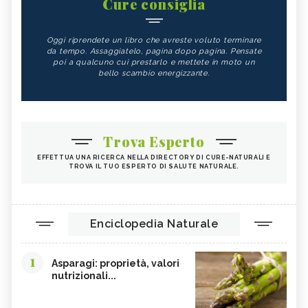
Cure consiglia
Oggi riprendete un libro che avreste voluto terminare
da tempo. Assaggiatelo, pagina dopo pagina. Pensate
poi a qualcuno cui prestarlo e mettete in moto un
bello scambio energizzante.
Trova Esperto
EFFETTUA UNA RICERCA NELLA DIRECTORY DI CURE-NATURALI E
TROVA IL TUO ESPERTO DI SALUTE NATURALE.
Enciclopedia Naturale
1
Asparagi: proprietà, valori
nutrizionali...