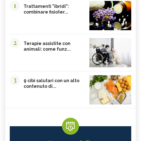
1
Trattamenti "ibridi":
combinare fisioter...
2
Terapie assistite con
animali: come funz...
3
9 cibi salutari con un alto
contenuto di...