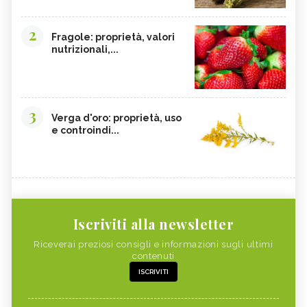
2
Fragole: proprietà, valori
nutrizionali,...
3
Verga d'oro: proprietà, uso
e controindi...
Iscriviti alla newsletter
Riceverai preziosi consigli e informazioni sugli ultimi
contenuti
ISCRIVITI