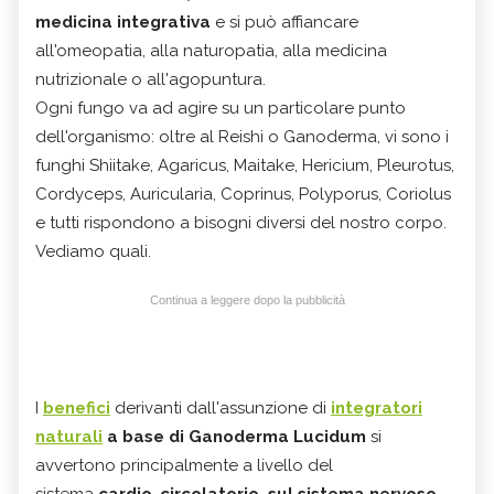
medicina integrativa
e si può affiancare
all'omeopatia, alla naturopatia, alla medicina
nutrizionale o all'agopuntura.
Ogni fungo va ad agire su un particolare punto
dell'organismo: oltre al Reishi o Ganoderma, vi sono i
funghi Shiitake, Agaricus, Maitake, Hericium, Pleurotus,
Cordyceps, Auricularia, Coprinus, Polyporus, Coriolus
e tutti rispondono a bisogni diversi del nostro corpo.
Vediamo quali.
Continua a leggere dopo la pubblicità
I
benefici
derivanti dall'assunzione di
integratori
naturali
a base di
Ganoderma Lucidum
si
avvertono principalmente a livello del
sistema
cardio-circolatorio, sul sistema nervoso