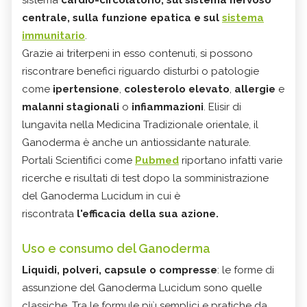
centrale, sulla funzione epatica e sul
sistema
immunitario
.
Grazie ai triterpeni in esso contenuti, si possono
riscontrare benefici riguardo disturbi o patologie
come
ipertensione
,
colesterolo elevato
,
allergie
e
malanni stagionali
o
infiammazioni
. Elisir di
lungavita nella Medicina Tradizionale orientale, il
Ganoderma è anche un antiossidante naturale.
Portali Scientifici come
Pubmed
riportano infatti varie
ricerche e risultati di test dopo la somministrazione
del Ganoderma Lucidum in cui è
riscontrata
l'efficacia della sua azione.
Uso e consumo del Ganoderma
Liquidi, polveri, capsule o compresse
: le forme di
assunzione del Ganoderma Lucidum sono quelle
classiche. Tra le formule più semplici e pratiche da