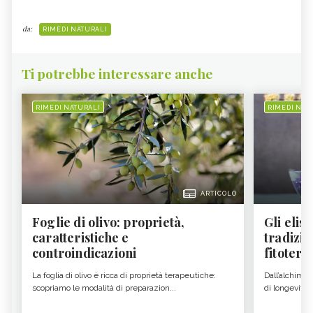
da:
RIMEDI NATURALI
Ti potrebbe interessare anche
RIMEDI NATURALI
RIMEDI NAT
ARTICOLO
Foglie di olivo: proprietà,
Gli elisi
caratteristiche e
tradizio
controindicazioni
fitoter...
La foglia di olivo è ricca di proprietà terapeutiche:
Dall’alchimia
scopriamo le modalità di preparazion...
di longevità 