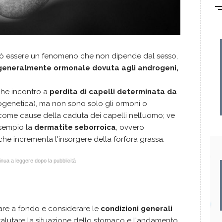
ò essere un fenomeno che non dipende dal sesso,
e generalmente ormonale dovuta agli androgeni,
che incontro a
perdita di capelli determinata da
ogenetica), ma non sono solo gli ormoni o
o come cause della caduta dei capelli nell’uomo; ve
esempio la
dermatite seborroica
, ovvero
e incrementa l'insorgere della forfora grassa.
nua a leggere dopo la pubblicità
are a fondo e considerare le
condizioni generali
alutare la situazione dello stomaco e l'andamento