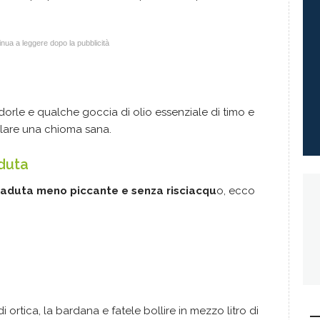
nua a leggere dopo la pubblicità
rle e qualche goccia di olio essenziale di timo e
alare una chioma sana.
aduta
icaduta meno piccante e senza risciacqu
o, ecco
 ortica, la bardana e fatele bollire in mezzo litro di