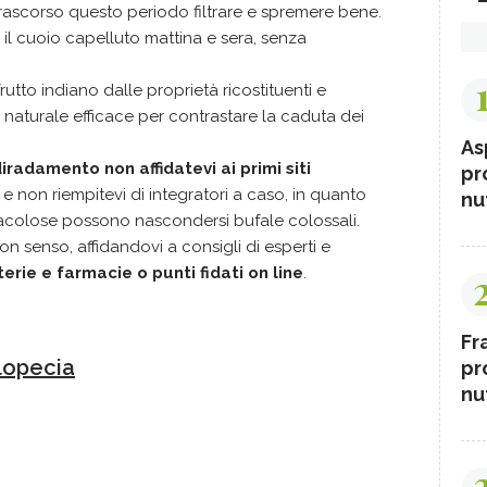
Trascorso questo periodo filtrare e spremere bene.
e il cuoio capelluto mattina e sera, senza
frutto indiano dalle proprietà ricostituenti e
o naturale efficace per contrastare la caduta dei
As
radamento non affidatevi ai primi siti
pr
e
e non riempitevi di integratori a caso, in quanto
nut
racolose possono nascondersi bufale colossali.
n senso, affidandovi a consigli di esperti e
terie e farmacie o punti fidati on line
.
Fr
alopecia
pr
nut