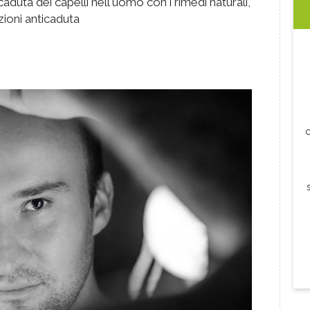
uta dei capelli nell'uomo con i rimedi naturali,
izioni anticaduta
c