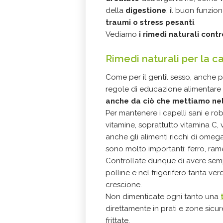
della
digestione
, il buon funzio
traumi o stress pesanti
.
Vediamo
i rimedi naturali cont
Rimedi naturali per la c
Come per il gentil sesso, anche 
regole di educazione alimentare 
anche da ciò che mettiamo nel
Per mantenere i capelli sani e r
vitamine, soprattutto vitamina C,
anche gli alimenti ricchi di omeg
sono molto importanti: ferro, r
Controllate dunque di avere semp
polline e nel frigorifero tanta ve
crescione.
Non dimenticate ogni tanto una
direttamente in prati e zone sicure 
frittate.