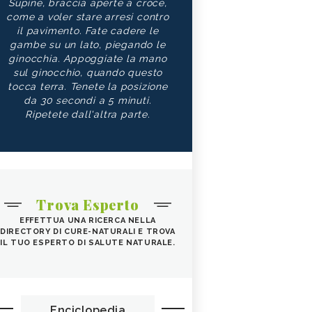
Supine, braccia aperte a croce,
come a voler stare arresi contro
il pavimento. Fate cadere le
gambe su un lato, piegando le
ginocchia. Appoggiate la mano
sul ginocchio, quando questo
tocca terra. Tenete la posizione
da 30 secondi a 5 minuti.
Ripetete dall'altra parte.
Trova Esperto
EFFETTUA UNA RICERCA NELLA
DIRECTORY DI CURE-NATURALI E TROVA
IL TUO ESPERTO DI SALUTE NATURALE.
Enciclopedia