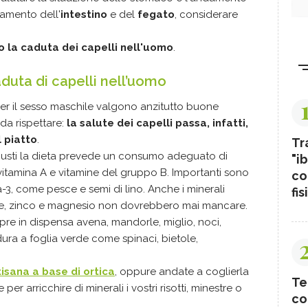
namento dell'
intestino
e del
fegato
, considerare
ro la caduta dei capelli nell'uomo
.
aduta di capelli nell’uomo
per il sesso maschile valgono anzitutto buone
da rispettare:
la salute dei capelli passa, infatti,
 piatto
.
Tr
obusti la dieta prevede un consumo adeguato di
"ib
 vitamina A e vitamine del gruppo B. Importanti sono
co
a-3, come pesce e semi di lino. Anche i minerali
fis
ame, zinco e magnesio non dovrebbero mai mancare.
re in dispensa avena, mandorle, miglio, noci,
rdura a foglia verde come spinaci, bietole,
tisana a base di ortica
, oppure andate a coglierla
Te
per arricchire di minerali i vostri risotti, minestre o
co