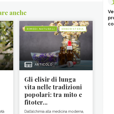
are anche
Ve
pr
co
RIMEDI NATURALI
ERBORISTERIA
ARTICOLO
Gli elisir di lunga
vita nelle tradizioni
popolari: tra mito e
fitoter...
età
Dall’alchimia alla medicina moderna,