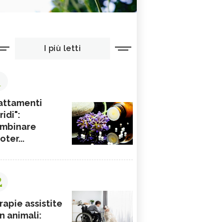
I più letti
1
attamenti
ridi":
mbinare
ioter...
2
rapie assistite
n animali: