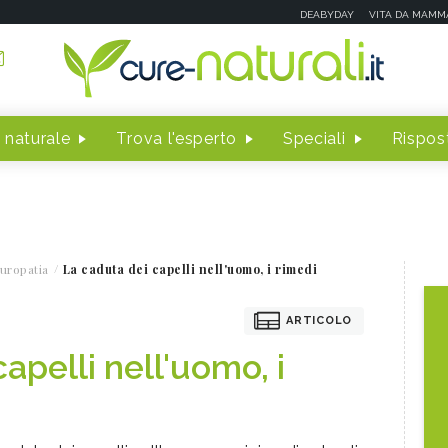
DEABYDAY
VITA DA MAMM
 naturale
Trova l'esperto
Speciali
Rispost
uropatia
La caduta dei capelli nell'uomo, i rimedi
ARTICOLO
apelli nell'uomo, i