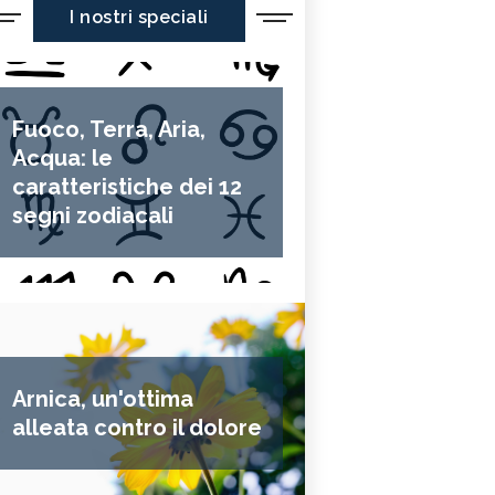
I nostri speciali
Fuoco, Terra, Aria,
Acqua: le
caratteristiche dei 12
segni zodiacali
Arnica, un'ottima
alleata contro il dolore