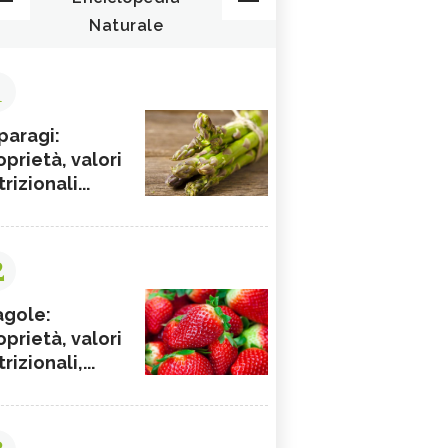
Naturale
1
paragi:
oprietà, valori
rizionali...
2
agole:
oprietà, valori
rizionali,...
3