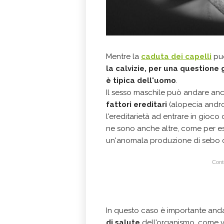
Mentre la
caduta dei capelli
pu
la calvizie, per una question
è tipica dell'uomo
.
Il sesso maschile può andare an
fattori ereditari
(alopecia andr
l'ereditarietà ad entrare in gioc
ne sono anche altre, come per 
un'anomala produzione di sebo ch
Conti
In questo caso è importante and
di salute
dell'organismo, come v