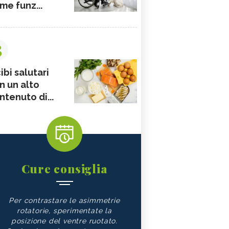
me funz...
3
ibi salutari
n un alto
ntenuto di...
Cure consiglia
Per contrastare le asimmetrie
rotatorie, sperimentate la
posizione del ventre ruotato.