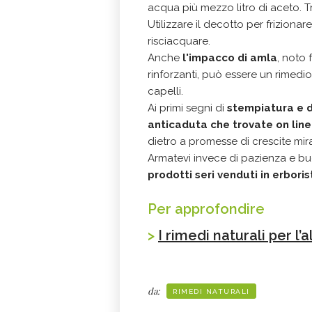
acqua più mezzo litro di aceto. 
Utilizzare il decotto per frizionar
risciacquare.
Anche
l'impacco di amla
, noto 
rinforzanti, può essere un rimedi
capelli.
Ai primi segni di
stempiatura e di
anticaduta che trovate on lin
dietro a promesse di crescite mi
Armatevi invece di pazienza e buo
prodotti seri venduti in erboris
Per approfondire
>
I rimedi naturali per l’
da:
RIMEDI NATURALI