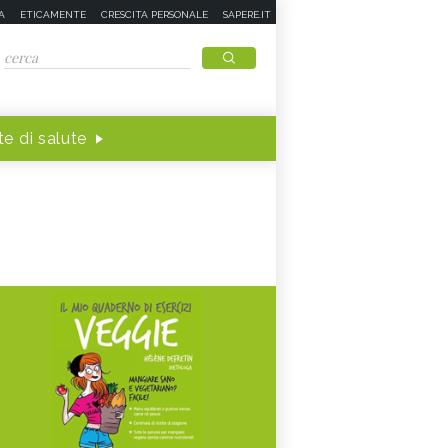
A
ETICAMENTE
CRESCITA PERSONALE
SAPERE.IT
e di salute