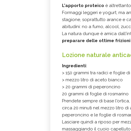
L'apporto proteico
è altrettant
Formaggi leggeri e yogurt, ma anc
stagione, soprattutto arance e ca
abitudini: no a fumo, alcool, zucc
La natura dunque è amica dall'in
preparare delle ottime frizioni
Lozione naturale antic
Ingredienti
:
> 150 grammi tra radici e foglie di
> mezzo litro di aceto bianco
> 20 grammi di peperoncino
20 grammi di foglie di rosmarino
Prendete sempre di base l'ortica, r
circa 20 minuti nel mezzo litro di 
peperoncino e le foglie di rosmar
Lasciare quindi a riposo per mezz'o
massaggiando il cuoio capelluto c