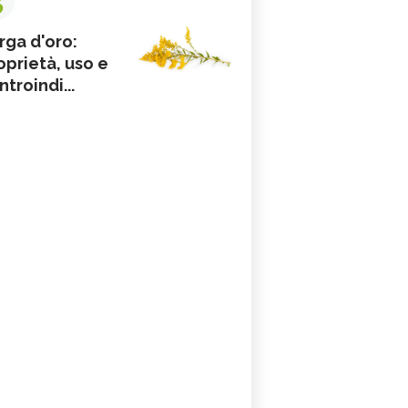
rga d'oro:
oprietà, uso e
ntroindi...