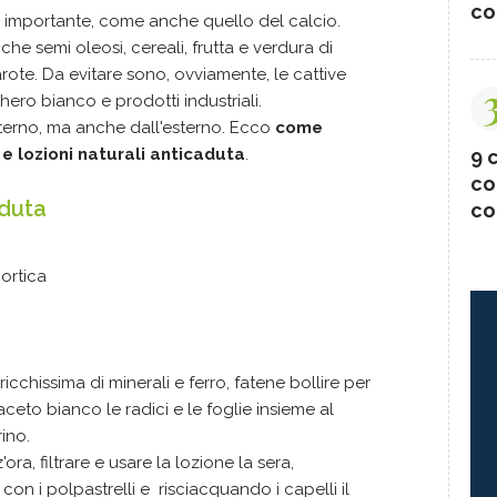
co
o importante, come anche quello del calcio.
he semi oleosi, cereali, frutta e verdura di
rote. Da evitare sono, ovviamente, le cattive
hero bianco e prodotti industriali.
terno, ma anche dall'esterno. Ecco
come
 e lozioni naturali anticaduta
.
9 c
co
aduta
co
 ortica
icchissima di minerali e ferro, fatene bollire per
aceto bianco le radici e le foglie insieme al
ino.
ra, filtrare e usare la lozione la sera,
on i polpastrelli e risciacquando i capelli il