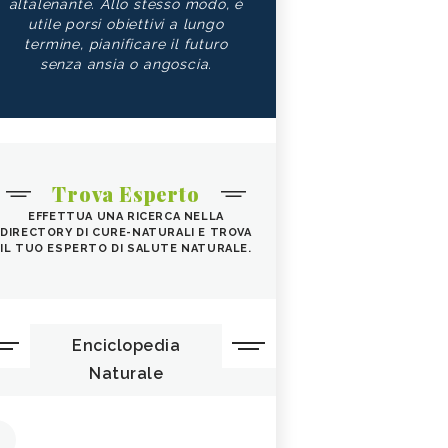
altalenante. Allo stesso modo, è
utile porsi obiettivi a lungo
termine, pianificare il futuro
senza ansia o angoscia.
Trova Esperto
EFFETTUA UNA RICERCA NELLA
DIRECTORY DI CURE-NATURALI E TROVA
IL TUO ESPERTO DI SALUTE NATURALE.
Enciclopedia
Naturale
1