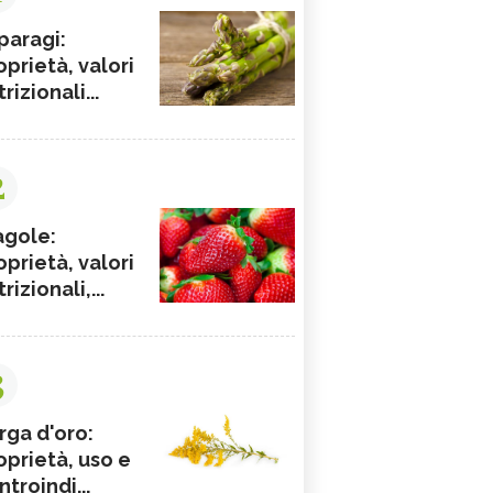
paragi:
oprietà, valori
rizionali...
2
agole:
oprietà, valori
rizionali,...
3
rga d'oro:
oprietà, uso e
ntroindi...