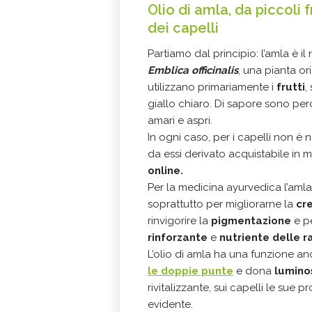
Olio di amla, da piccoli 
dei capelli
Partiamo dal principio: l’amla è
Emblica officinalis
, una pianta or
utilizzano primariamente i
frutti
,
giallo chiaro. Di sapore sono pe
amari e aspri.
In ogni caso, per i capelli non è ne
da essi derivato acquistabile in m
online.
Per la medicina ayurvedica l’aml
soprattutto per migliorarne la
cr
rinvigorire la
pigmentazione
e p
rinforzante
e
nutriente
delle r
L’olio di amla ha una funzione 
le doppie punte
e dona
lumino
rivitalizzante, sui capelli le sue
evidente.