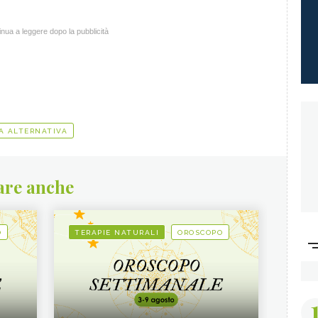
nua a leggere dopo la pubblicità
A ALTERNATIVA
are anche
O
TERAPIE NATURALI
OROSCOPO