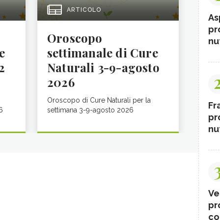
ARTICOLO
As
pr
Oroscopo
nut
e
settimanale di Cure
2
Naturali 3-9-agosto
2026
Oroscopo di Cure Naturali per la
Fr
6
settimana 3-9-agosto 2026
pr
nut
Ve
pr
co