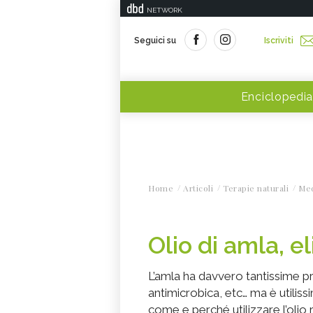
NETWORK
Seguici su
Iscriviti
Enciclopedia
Home
Articoli
Terapie naturali
Med
Olio di amla, eli
L’amla ha davvero tantissime pr
antimicrobica, etc… ma è utiliss
come e perché utilizzare l’olio 