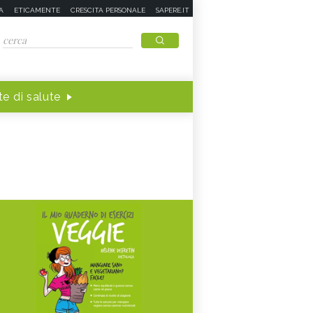
A
ETICAMENTE
CRESCITA PERSONALE
SAPERE.IT
e di salute