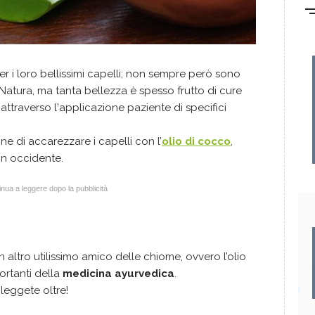
 i loro bellissimi capelli; non sempre però sono
 Natura, ma tanta bellezza è spesso frutto di cure
ttraverso l'applicazione paziente di specifici
one di accarezzare i capelli con l’
olio di cocco
,
n occidente.
nua a leggere dopo la pubblicità
ltro utilissimo amico delle chiome, ovvero l’olio
ortanti della
medicina ayurvedica
.
leggete oltre!