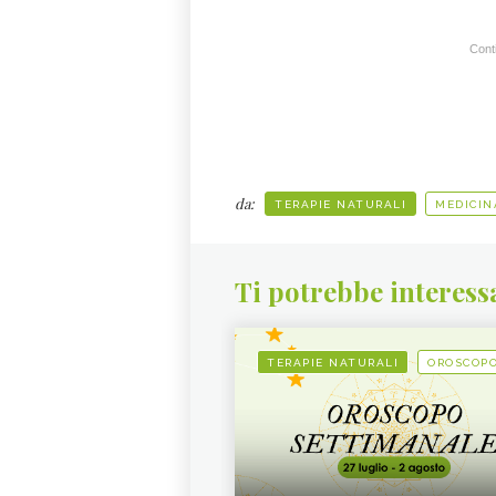
Conti
da:
TERAPIE NATURALI
MEDICIN
Ti potrebbe interess
TERAPIE NATURALI
OROSCOP