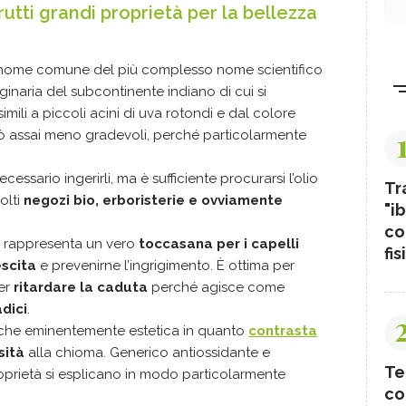
frutti grandi proprietà per la bellezza
 il nome comune del più complesso nome scientifico
iginaria del subcontinente indiano di cui si
 simili a piccoli acini di uva rotondi e dal colore
rò assai meno gradevoli, perché particolarmente
cessario ingerirli, ma è sufficiente procurarsi l’olio
Tr
olti
negozi bio, erboristerie e ovviamente
"ib
co
a rappresenta un vero
toccasana per i capelli
fis
escita
e prevenirne l’ingrigimento. È ottima per
er
ritardare la caduta
perché agisce come
adici
.
anche eminentemente estetica in quanto
contrasta
sità
alla chioma. Generico antiossidante e
Te
 proprietà si esplicano in modo particolarmente
co