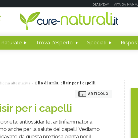
DEABYDAY
VITA DA MAMM
 naturale
Trova l'esperto
Speciali
Rispost
icina alternativa
Olio di amla, elisir per i capelli
ARTICOLO
sir per i capelli
oprietà: antiossidante, antinfiammatoria,
imo anche per la salute dei capelli. Vediamo
ricavato da questa preziosa pianta per il