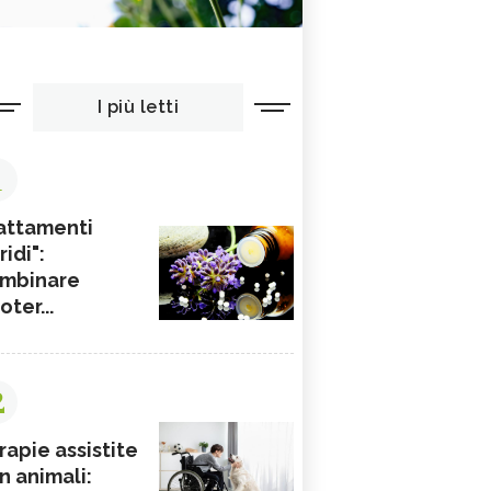
I più letti
1
attamenti
ridi":
mbinare
ioter...
2
rapie assistite
n animali: