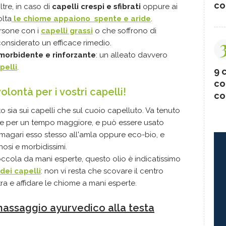
co
ltre, in caso di
capelli crespi e sfibrati
oppure ai
olta
le chiome appaiono spente e aride
.
rsone con i
capelli grassi
o che soffrono di
è considerato un efficace rimedio.
morbidente e rinforzante
: un alleato davvero
pelli
.
9 c
co
olontà per i vostri capelli!
co
o sia sui capelli che sul cuoio capelluto. Va tenuto
se per un tempo maggiore, e può essere usato
agari esso stesso all'amla oppure eco-bio, e
inosi e morbidissimi.
occola da mani esperte, questo olio è indicatissimo
dei capelli
: non vi resta che scovare il centro
ra e affidare le chiome a mani esperte.
massaggio ayurvedico alla testa