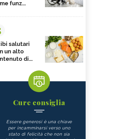
me funz...
3
ibi salutari
n un alto
ntenuto di...
Cure consiglia
Essere generosi è una chiave
per incamminarsi verso uno
stato di felicità che non sia