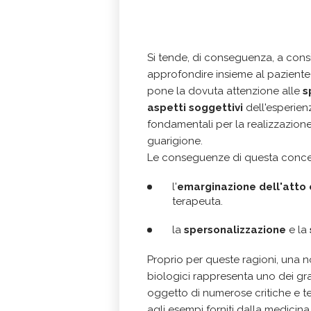
Si tende, di conseguenza, a cons
approfondire insieme al pazient
pone la dovuta attenzione alle
s
aspetti soggettivi
dell'esperien
fondamentali per la realizzazione 
guarigione.
Le conseguenze di questa concez
l'
emarginazione dell'atto
terapeuta.
la
spersonalizzazione
e la
Proprio per queste ragioni, una n
biologici rappresenta uno dei gra
oggetto di numerose critiche e t
agli esempi forniti dalla medicina 