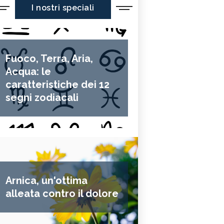
I nostri speciali
Fuoco, Terra, Aria,
Acqua: le
caratteristiche dei 12
segni zodiacali
Arnica, un'ottima
alleata contro il dolore