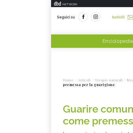
NETWORK
Seguici su
Iscriviti
Enciclopedia
Home
Articoli
Terapie naturali
Med
premessa per la guarigione
Guarire comuni
come premessa