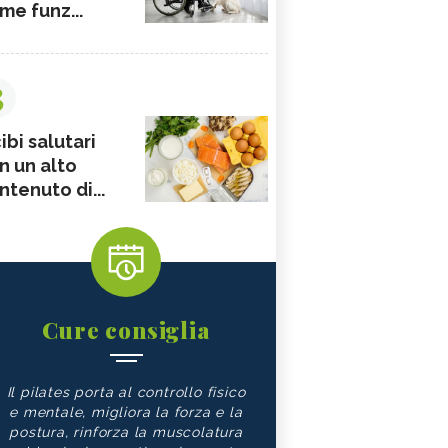
me funz...
3
ibi salutari
n un alto
ntenuto di...
Cure consiglia
Il pilates porta al controllo fisico
e mentale, migliora la forza e la
postura, rinforza la muscolatura