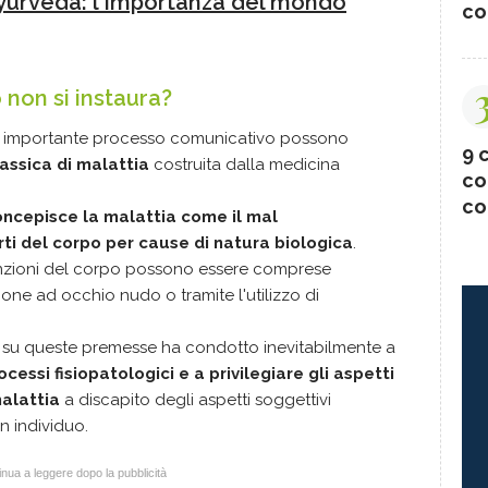
yurveda: l'importanza del mondo
co
 non si instaura?
 importante processo comunicativo possono
9 c
assica di malattia
costruita dalla medicina
co
co
ncepisce la malattia come il mal
ti del corpo per cause di natura biologica
.
unzioni del corpo possono essere comprese
one ad occhio nudo o tramite l'utilizzo di
ta su queste premesse ha condotto inevitabilmente a
essi fisiopatologici e a privilegiare gli aspetti
malattia
a discapito degli aspetti soggettivi
n individuo.
nua a leggere dopo la pubblicità