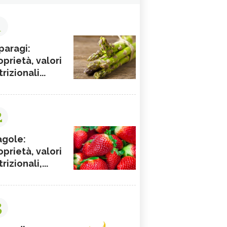
1
paragi:
oprietà, valori
rizionali...
2
agole:
oprietà, valori
rizionali,...
3