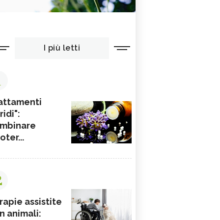
I più letti
1
attamenti
ridi":
mbinare
ioter...
2
rapie assistite
n animali: