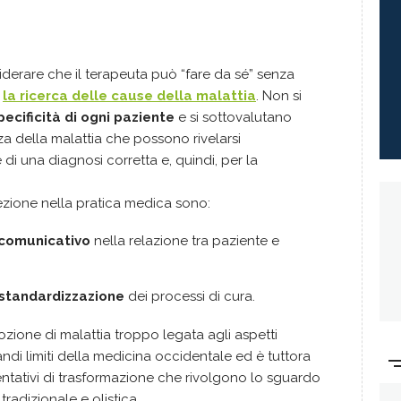
iderare che il terapeuta può “fare da sé” senza
e
la ricerca delle cause della malattia
. Non si
pecificità di ogni paziente
e si sottovalutano
za della malattia che possono rivelarsi
di una diagnosi corretta e, quindi, per la
ione nella pratica medica sono:
 comunicativo
nella relazione tra paziente e
standardizzazione
dei processi di cura.
ozione di malattia troppo legata agli aspetti
ndi limiti della medicina occidentale ed è tuttora
entativi di trasformazione che rivolgono lo sguardo
tradizionale e olistica.