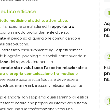
eutico efficace
lle medicine olistiche, alternative,
As
i,
la nozione di malattia ed il
rapporto tra
pr
iscono in modo profondamente diverso.
nut
nte
al percorso di guarigione comunicando e
asi terapeutiche.
 interessato esclusivamente agli aspetti somatici
i biografici, psicologici e sociali, contribuendo in
zione
del rapporto terapeutico.
Fr
entale sta rivalutando l'aspetto relazionale
e,
pr
era e propria comunicazione tra medico e
nut
ve essere basata sulla fiducia e deve essere
tti più intimi e imbarazzanti relazionati con la
go e ancora non sappiamo quali saranno gli esiti di
eressante notare che proprio all'interno del sistema
basi per una sua trasformazione verso una