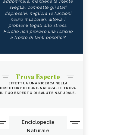
addominale, mantiene la mente
sveglia, combatte gli stati
depressivi, migliora le funzioni
neuro muscolari, allevia i
problemi legati allo stress.
Perché non provare una lezione
a fronte di tanti benefici?
Trova Esperto
EFFETTUA UNA RICERCA NELLA
DIRECTORY DI CURE-NATURALI E TROVA
IL TUO ESPERTO DI SALUTE NATURALE.
Enciclopedia
Naturale