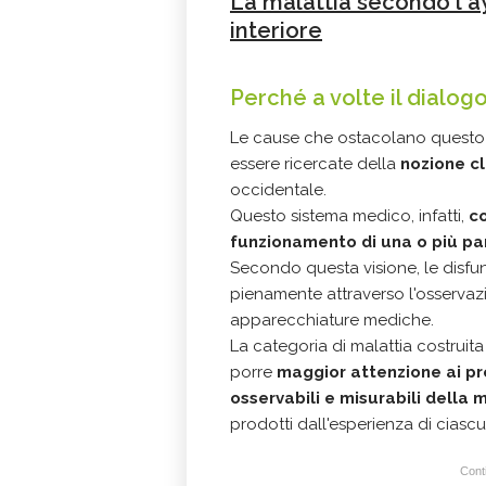
La malattia secondo l'a
interiore
Perché a volte il dialogo
Le cause che ostacolano questo
essere ricercate della
nozione cl
occidentale.
Questo sistema medico, infatti,
co
funzionamento di una o più par
Secondo questa visione, le disf
pienamente attraverso l'osservazi
apparecchiature mediche.
La categoria di malattia costrui
porre
maggior attenzione ai proc
osservabili e misurabili della 
prodotti dall'esperienza di ciascu
Conti