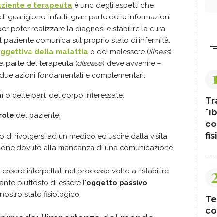
paziente e terapeuta
è uno degli aspetti che
 di guarigione. Infatti, gran parte delle informazioni
er poter realizzare la diagnosi e stabilire la cura
 paziente comunica sul proprio stato di infermità.
oggettiva della malattia
o del malessere (
illness
)
a parte del terapeuta (
disease
) deve avvenire –
 due azioni fondamentali e complementari:
i
o delle parti del corpo interessate.
Tr
"ib
role
del paziente.
co
fis
 di rivolgersi ad un medico ed uscire dalla visita
zione dovuto alla mancanza di una comunicazione
 essere interpellati nel processo volto a ristabilire
anto piuttosto di essere l'
oggetto passivo
nostro stato fisiologico.
Te
co