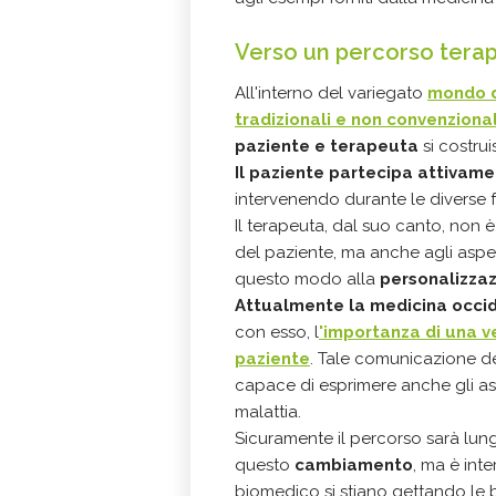
Verso un percorso terap
All'interno del variegato
mondo de
tradizionali e non convenzional
paziente e terapeuta
si costru
Il paziente
partecipa attivame
intervenendo durante le diverse f
Il terapeuta, dal suo canto, non è
del paziente, ma anche agli aspett
questo modo alla
personalizza
Attualmente la medicina occid
con esso, l
'importanza di una v
paziente
. Tale comunicazione de
capace di esprimere anche gli aspe
malattia.
Sicuramente il percorso sarà lun
questo
cambiamento
, ma è int
biomedico si stiano gettando le 