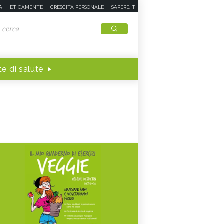
A
ETICAMENTE
CRESCITA PERSONALE
SAPERE.IT
e di salute