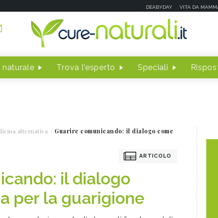
DEABYDAY
VITA DA MAMM
 naturale
Trova l'esperto
Speciali
Rispost
icina alternativa
Guarire comunicando: il dialogo come
ARTICOLO
cando: il dialogo
 per la guarigione