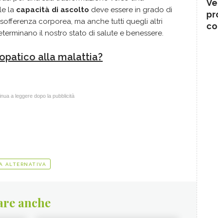
Ve
le la
capacità di ascolto
deve essere in grado di
pr
 sofferenza corporea, ma anche tutti quegli altri
co
eterminano il nostro stato di salute e benessere.
opatico alla malattia?
nua a leggere dopo la pubblicità
A ALTERNATIVA
are anche