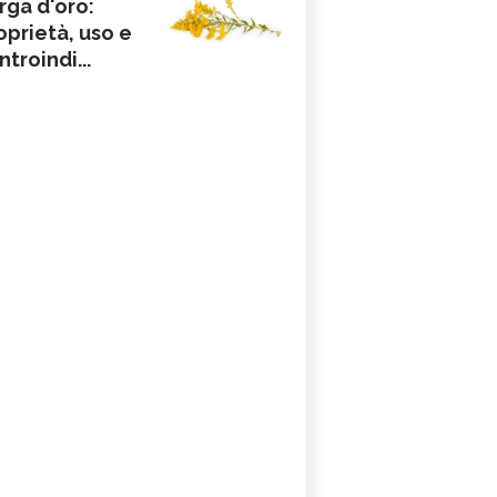
rga d'oro:
oprietà, uso e
ntroindi...