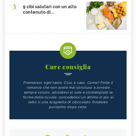
3
9 cibi salutari con un alto
contenuto di...
Cure consiglia
Premiatevi, ogni tanto. Così, a caso. Come? Finite il
romanzo che non avete mai concluso e avreste
sempre voluto, sdraiatevi al sole e contemplate le
forme delle nuvole, concedetevi un attimo in più al
letto o una scaglietta di cioccolato fondente
purissimo dopo cena.