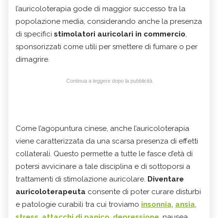
l’auricoloterapia gode di maggior successo tra la
popolazione media, considerando anche la presenza
di specifici
stimolatori auricolari in commercio
,
sponsorizzati come utili per smettere di fumare o per
dimagrire.
Continua a leggere dopo la pubblicità
Come l’agopuntura cinese, anche l’auricoloterapia
viene caratterizzata da una scarsa presenza di effetti
collaterali. Questo permette a tutte le fasce d’età di
potersi avvicinare a tale disciplina e di sottoporsi a
trattamenti di stimolazione auricolare.
Diventare
auricoloterapeuta
consente di poter curare disturbi
e patologie curabili tra cui troviamo
insonnia
,
ansia
,
stress
,
attacchi di panico
,
depressione
, nausea,