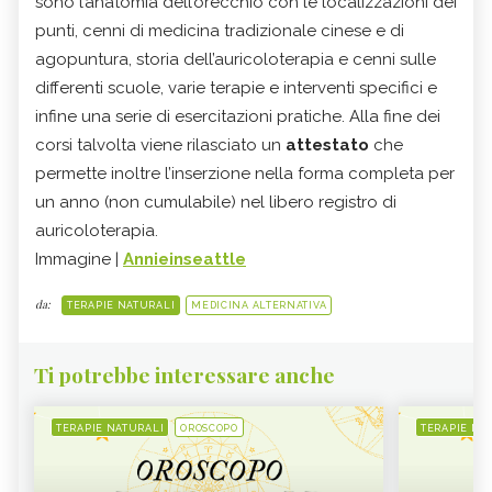
sono l’anatomia dell’orecchio con le localizzazioni dei
punti, cenni di medicina tradizionale cinese e di
agopuntura, storia dell’auricoloterapia e cenni sulle
differenti scuole, varie terapie e interventi specifici e
infine una serie di esercitazioni pratiche. Alla fine dei
corsi talvolta viene rilasciato un
attestato
che
permette inoltre l’inserzione nella forma completa per
un anno (non cumulabile) nel libero registro di
auricoloterapia.
Immagine |
Annieinseattle
da:
TERAPIE NATURALI
MEDICINA ALTERNATIVA
Ti potrebbe interessare anche
TERAPIE NATURALI
OROSCOPO
TERAPIE NA