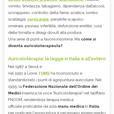
vomito, timidezza, tabagismo, dipendenza dall’alcool,
sovrappeso, controllo della fame, sciatica, lombo
sciatalgia,
cervicalgie
, periatrite scapolo-
omerale, psoriasi, infertilità, disfunzione erettile, cura
delle tonsille e disagi dovuti alla postura.
Una serie di punti a favore insomma. Ma
come si
diventa auricoloterapeuta?
Auricoloterapia: la legge in Italia e all’estero
Nel 1987 a Seoul e
nel 1991 a Lione, l'
OMS
ha riconosciuto e
standardizzato i punti di agopuntura auricolare. Nel
1995, la
Federazione Nazionale dell’Ordine dei
Medici
inserisce la voce "Auricoloterapia" nel tariffario
FNOOM, rendendola terapia medica
ufficiale praticabile da sola
manu medica
.In
Italia
,
per praticare l'agopuntura è necessario essere medici