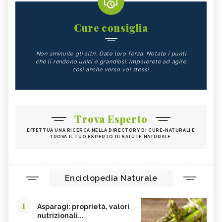
Cure consiglia
Non sminuite gli altri. Date loro forza. Notate i punti
che li rendono unici e grandiosi. Imparerete ad agire
così anche verso voi stessi.
Trova Esperto
EFFETTUA UNA RICERCA NELLA DIRECTORY DI CURE-NATURALI E
TROVA IL TUO ESPERTO DI SALUTE NATURALE.
Enciclopedia Naturale
1
Asparagi: proprietà, valori
nutrizionali...