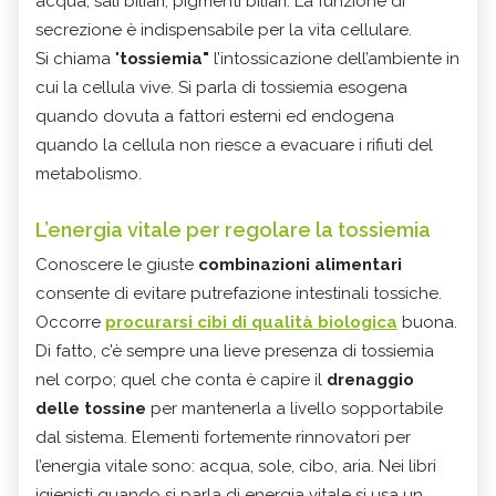
acqua, sali biliari, pigmenti biliari. La funzione di
secrezione è indispensabile per la vita cellulare.
Si chiama "
tossiemia"
l’intossicazione dell’ambiente in
cui la cellula vive. Si parla di tossiemia esogena
quando dovuta a fattori esterni ed endogena
quando la cellula non riesce a evacuare i rifiuti del
metabolismo.
L’energia vitale per regolare la tossiemia
Conoscere le giuste
combinazioni alimentari
consente di evitare putrefazione intestinali tossiche.
Occorre
procurarsi cibi di qualità biologica
buona.
Di fatto, c’è sempre una lieve presenza di tossiemia
nel corpo; quel che conta è capire il
drenaggio
delle tossine
per mantenerla a livello sopportabile
dal sistema. Elementi fortemente rinnovatori per
l’energia vitale sono: acqua, sole, cibo, aria. Nei libri
igienisti quando si parla di energia vitale si usa un