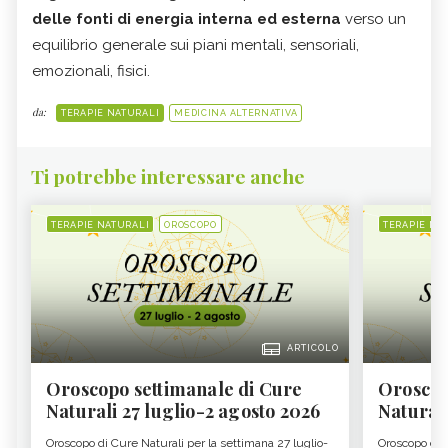
delle fonti di energia interna ed esterna
verso un
equilibrio generale sui piani mentali, sensoriali,
emozionali, fisici.
da:
TERAPIE NATURALI
MEDICINA ALTERNATIVA
Ti potrebbe interessare anche
TERAPIE NATURALI
OROSCOPO
TERAPIE NA
ARTICOLO
Oroscopo settimanale di Cure
Oroscop
Naturali 27 luglio-2 agosto 2026
Natural
Oroscopo di Cure Naturali per la settimana 27 luglio-
Oroscopo di 