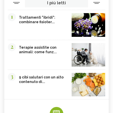
I più letti
1
Trattamenti "ibridi":
combinare fisioter...
2
Terapie assistite con
animali: come funz...
3
9 cibi salutari con un alto
contenuto di...