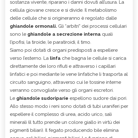
sostanza vivente, riparano i danni dovuti all’usura. La
cellula giovane cresce e si divide. Il metabolismo
delle cellule che si origineranno è regolato dalle
ghiandole ormonali.
Gli “arbitri” dei processi cellulari
sono le
ghiandole a secrezione interna
quali
l’ipofisi, la tiroide, le paratiroidi, il timo.
Siamo poi dotati di organi predisposti a espellere
verso l’esterno. La
linfa
che bagna le cellule si carica
direttamente dei loro rifiuti e attraverso i capillari
linfatici e poi mediante le vene linfatiche li trasporta al
circuito sanguigno, attraverso cui le tossine interne
verranno convogliate verso gli organi escretori.
Le
ghiandole sudoriparie
espellono sudore dai pori.
Allo stesso modo i reni sono dotati di tubi uraniferi per
espellere il complesso di urea, acido urico, sali
minerali (il tutto prende un colore giallo in virtù dei
pigmenti biliari). Il fegato producendo bile elimina