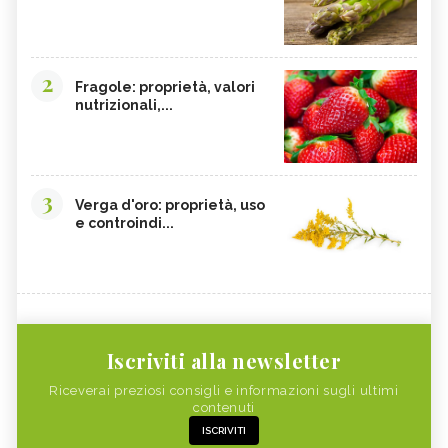
2
Fragole: proprietà, valori
nutrizionali,...
3
Verga d'oro: proprietà, uso
e controindi...
Iscriviti alla newsletter
Riceverai preziosi consigli e informazioni sugli ultimi
contenuti
ISCRIVITI